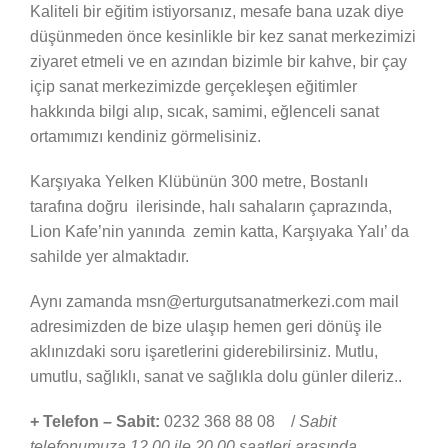
Kaliteli bir eğitim istiyorsanız, mesafe bana uzak diye
düşünmeden önce kesinlikle bir kez sanat merkezimizi
ziyaret etmeli ve en azından bizimle bir kahve, bir çay
içip sanat merkezimizde gerçekleşen eğitimler
hakkında bilgi alıp, sıcak, samimi, eğlenceli sanat
ortamımızı kendiniz görmelisiniz.
Karşıyaka Yelken Klübünün 300 metre, Bostanlı
tarafına doğru ilerisinde, halı sahaların çaprazında,
Lion Kafe’nin yanında zemin katta, Karşıyaka Yalı’ da
sahilde yer almaktadır.
Aynı zamanda msn@erturgutsanatmerkezi.com mail
adresimizden de bize ulaşıp hemen geri dönüş ile
aklınızdaki soru işaretlerini giderebilirsiniz. Mutlu,
umutlu, sağlıklı, sanat ve sağlıkla dolu günler dileriz..
+ Telefon – Sabit:
0232 368 88 08 /
Sabit
telefonumuza 12.00 ile 20.00 saatleri arasında