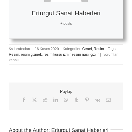
Erturgut Sanat Haberleri
+ posts
&s tarafından.
|
16 Kasım 2020
|
Kategoriler:
Genel
,
Resim
|
Tags:
Resimlerle
Resim
,
resim çizmek
,
resim kursu izmir
,
resim nasıl çizilir
|
yorumlar
Hipergerçekçi
kapalı
Tarih
için
Paylaş
Facebook
X
Reddit
LinkedIn
WhatsApp
Tumblr
Pinterest
Vk
E-
posta
About the Author:
Erturgut Sanat Haberleri