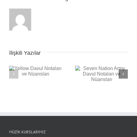
İlişkili Yazılar
Seven Nation Army
ı
Davul Notaları ve
Nüansları
Back in Black Davul
Notaları ve Nüansları
MÜZIK KURSLARIMIZ