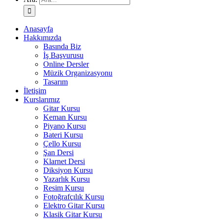
Anasayfa
Hakkımızda
Basında Biz
İş Başvurusu
Online Dersler
Müzik Organizasyonu
Tasarım
İletişim
Kurslarımız
Gitar Kursu
Keman Kursu
Piyano Kursu
Bateri Kursu
Çello Kursu
Şan Dersi
Klarnet Dersi
Diksiyon Kursu
Yazarlık Kursu
Resim Kursu
Fotoğrafçılık Kursu
Elektro Gitar Kursu
Klasik Gitar Kursu