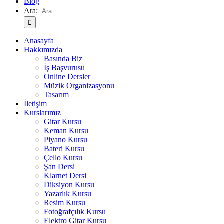
Blog
Ara:
Anasayfa
Hakkımızda
Basında Biz
İş Başvurusu
Online Dersler
Müzik Organizasyonu
Tasarım
İletişim
Kurslarımız
Gitar Kursu
Keman Kursu
Piyano Kursu
Bateri Kursu
Çello Kursu
Şan Dersi
Klarnet Dersi
Diksiyon Kursu
Yazarlık Kursu
Resim Kursu
Fotoğrafçılık Kursu
Elektro Gitar Kursu