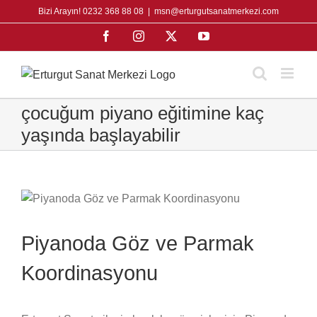
Skip
Bizi Arayın! 0232 368 88 08
|
msn@erturgutsanatmerkezi.com
to
Facebook
Instagram
X
YouTube
content
çocuğum piyano eğitimine kaç
yaşında başlayabilir
Piyanoda Göz ve Parmak
Koordinasyonu