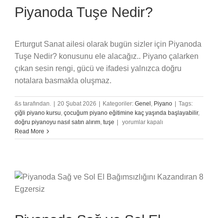
Piyanoda Tuşe Nedir?
Erturgut Sanat ailesi olarak bugün sizler için Piyanoda
Tuşe Nedir? konusunu ele alacağız.. Piyano çalarken
çıkan sesin rengi, gücü ve ifadesi yalnızca doğru
notalara basmakla oluşmaz.
&s tarafından.
|
20 Şubat 2026
|
Kategoriler:
Genel
,
Piyano
|
Tags:
çiğli piyano kursu
,
çocuğum piyano eğitimine kaç yaşında başlayabilir
,
Piyanoda
doğru piyanoyu nasıl satın alırım
,
tuşe
|
yorumlar kapalı
Tuşe
Read More
Nedir?
için