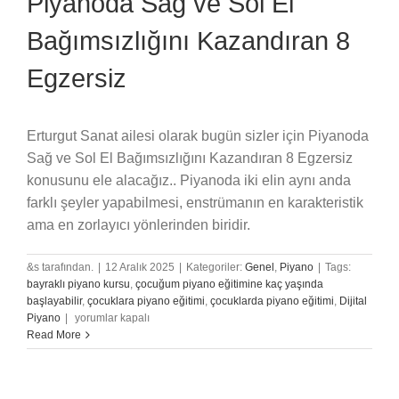
Piyanoda Sağ ve Sol El
Bağımsızlığını Kazandıran 8
Egzersiz
Erturgut Sanat ailesi olarak bugün sizler için Piyanoda
Sağ ve Sol El Bağımsızlığını Kazandıran 8 Egzersiz
konusunu ele alacağız.. Piyanoda iki elin aynı anda
farklı şeyler yapabilmesi, enstrümanın en karakteristik
ama en zorlayıcı yönlerinden biridir.
&s tarafından.
|
12 Aralık 2025
|
Kategoriler:
Genel
,
Piyano
|
Tags:
bayraklı piyano kursu
,
çocuğum piyano eğitimine kaç yaşında
başlayabilir
,
çocuklara piyano eğitimi
,
çocuklarda piyano eğitimi
,
Dijital
Piyanoda
Piyano
|
yorumlar kapalı
Sağ
Read More
ve
Sol
El