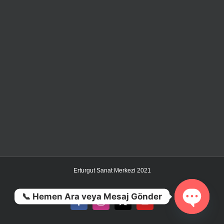
Erturgut Sanat Merkezi 2021
📞 Hemen Ara veya Mesaj Gönder
Facebook
Instagram
X
YouTube
Open ch