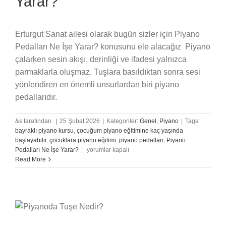
Yarar?
Erturgut Sanat ailesi olarak bugün sizler için Piyano
Pedalları Ne İşe Yarar? konusunu ele alacağız Piyano
çalarken sesin akışı, derinliği ve ifadesi yalnızca
parmaklarla oluşmaz. Tuşlara basıldıktan sonra sesi
yönlendiren en önemli unsurlardan biri piyano
pedallarıdır.
&s tarafından.
|
25 Şubat 2026
|
Kategoriler:
Genel
,
Piyano
|
Tags:
bayraklı piyano kursu
,
çocuğum piyano eğitimine kaç yaşında
başlayabilir
,
çocuklara piyano eğitimi
,
piyano pedalları
,
Piyano
Piyano
Pedalları Ne İşe Yarar?
|
yorumlar kapalı
Pedalları
Read More
Ne
İşe
Yarar?
için