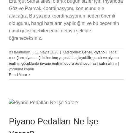
Erturgut Sanat ailesi olarak bugün sizler için Piyanoda
Göz ve Parmak Koordinasyonu konusunu ele
alacağız. Bu yazıda koordinasyonun neden önemli
olduğunu, hangi hataların yapıldığını ve bu becerinin
nasıl geliştirilebileceğini detaylı şekilde
öğreneceksiniz.
&s tarafından.
|
11 Mayıs 2026
|
Kategoriler:
Genel
,
Piyano
|
Tags:
çocuğum piyano eğitimine kaç yaşında başlayabilir
,
çocuk ve piyano
Piyano
eğitimi
,
çocuklarda piyano eğitimi
,
doğru piyanoyu nasıl satın alırım
|
Göz
yorumlar kapalı
ve
Read More
Parmak
Koordi
için
Piyano Pedalları Ne İşe