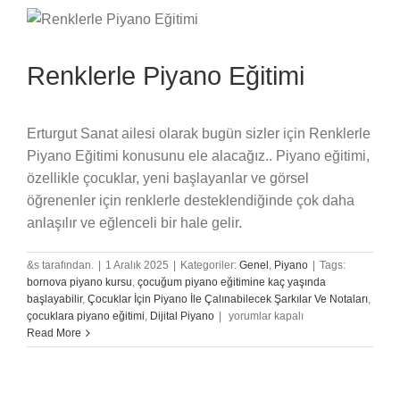
Bağımsızlığını
Kazandıran
8
Egzersiz
Renklerle Piyano Eğitimi
için
Erturgut Sanat ailesi olarak bugün sizler için Renklerle
Piyano Eğitimi konusunu ele alacağız.. Piyano eğitimi,
özellikle çocuklar, yeni başlayanlar ve görsel
öğrenenler için renklerle desteklendiğinde çok daha
anlaşılır ve eğlenceli bir hale gelir.
&s tarafından.
|
1 Aralık 2025
|
Kategoriler:
Genel
,
Piyano
|
Tags:
bornova piyano kursu
,
çocuğum piyano eğitimine kaç yaşında
başlayabilir
,
Çocuklar İçin Piyano İle Çalınabilecek Şarkılar Ve Notaları
,
Renklerle
çocuklara piyano eğitimi
,
Dijital Piyano
|
yorumlar kapalı
Piyano
Read More
Eğitimi
için