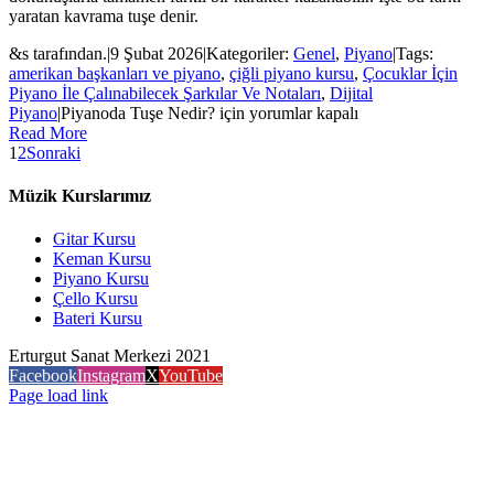
yaratan kavrama tuşe denir.
&s tarafından.
|
9 Şubat 2026
|
Kategoriler:
Genel
,
Piyano
|
Tags:
amerikan başkanları ve piyano
,
çiğli piyano kursu
,
Çocuklar İçin
Piyano İle Çalınabilecek Şarkılar Ve Notaları
,
Dijital
Piyano
|
Piyanoda Tuşe Nedir? için
yorumlar kapalı
Read More
1
2
Sonraki
Müzik Kurslarımız
Gitar Kursu
Keman Kursu
Piyano Kursu
Çello Kursu
Bateri Kursu
Erturgut Sanat Merkezi 2021
Facebook
Instagram
X
YouTube
Page load link