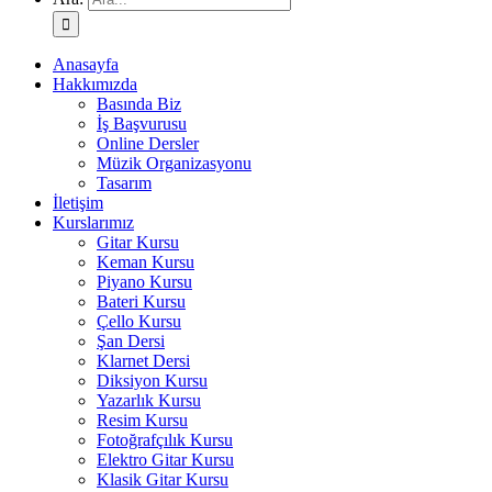
Anasayfa
Hakkımızda
Basında Biz
İş Başvurusu
Online Dersler
Müzik Organizasyonu
Tasarım
İletişim
Kurslarımız
Gitar Kursu
Keman Kursu
Piyano Kursu
Bateri Kursu
Çello Kursu
Şan Dersi
Klarnet Dersi
Diksiyon Kursu
Yazarlık Kursu
Resim Kursu
Fotoğrafçılık Kursu
Elektro Gitar Kursu
Klasik Gitar Kursu