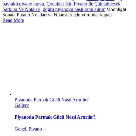
bayraklı piyano kursu
,
Çocuklar İçin Piyano İle Çalınabilecek
Şarkılar Ve Notaları
,
doğru piyanoyu nasıl satın alırım
|
Moonlight
Sonata Piyano Notaları ve Nüansları için
yorumlar kapalı
Read More
Piyanoda Parmak Gücü Nasıl Artırılır?
Gallery
Piyanoda Parmak Gücü Nasıl Artırılır?
Genel
,
Piyano