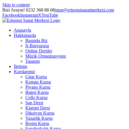
Skip to content
Bizi Arayın! 0232 368 88 08
|
msn@erturgutsanatmerkezi.com
Facebook
Instagram
X
YouTube
Anasayfa
Hakkımızda
Basında Biz
İş Başvurusu
Online Dersler
Müzik Organizasyonu
Tasarım
İletişim
Kurslarımız
Gitar Kursu
Keman Kursu
Piyano Kursu
Bateri Kursu
Çello Kursu
Şan Dersi
Klarnet Dersi
Diksiyon Kursu
Yazarlık Kursu
Resim Kursu
Fotoğrafçılık Kursu