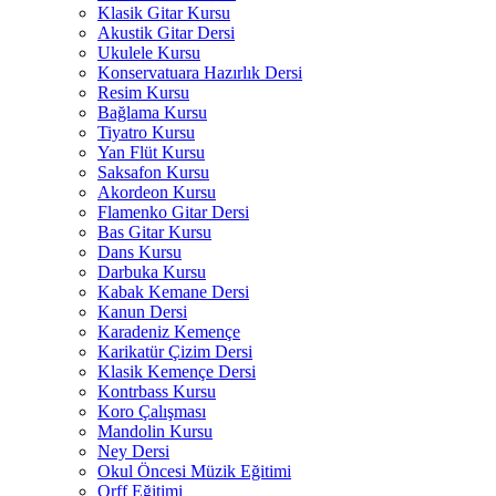
Klasik Gitar Kursu
Akustik Gitar Dersi
Ukulele Kursu
Konservatuara Hazırlık Dersi
Resim Kursu
Bağlama Kursu
Tiyatro Kursu
Yan Flüt Kursu
Saksafon Kursu
Akordeon Kursu
Flamenko Gitar Dersi
Bas Gitar Kursu
Dans Kursu
Darbuka Kursu
Kabak Kemane Dersi
Kanun Dersi
Karadeniz Kemençe
Karikatür Çizim Dersi
Klasik Kemençe Dersi
Kontrbass Kursu
Koro Çalışması
Mandolin Kursu
Ney Dersi
Okul Öncesi Müzik Eğitimi
Orff Eğitimi