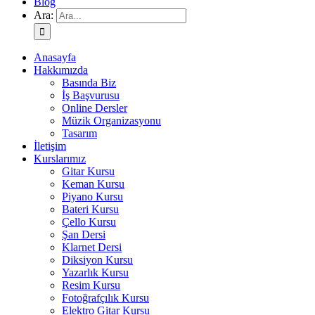
Blog
Ara:
Anasayfa
Hakkımızda
Basında Biz
İş Başvurusu
Online Dersler
Müzik Organizasyonu
Tasarım
İletişim
Kurslarımız
Gitar Kursu
Keman Kursu
Piyano Kursu
Bateri Kursu
Çello Kursu
Şan Dersi
Klarnet Dersi
Diksiyon Kursu
Yazarlık Kursu
Resim Kursu
Fotoğrafçılık Kursu
Elektro Gitar Kursu