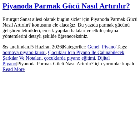
Piyanoda Parmak Gücü Nasıl Artırılır?
Erturgut Sanat ailesi olarak bugün sizler için Piyanoda Parmak Gücü
Nasıl Artırılır? konusunu ele alacağız. Bu yazıda parmak gücünü
geliştiren teknikleri, en sık yapılan hataları ve etkili çalışma
yöntemlerini detaylı şekilde öğreneceksiniz.
&s tarafından.
|
5 Haziran 2026
|
Kategoriler:
Genel
,
Piyano
|
Tags:
bornova piyano kursu
,
Çocuklar İçin Piyano İle Çalınabilecek
Şarkılar Ve Notaları
,
çocuklarda piyano eğitimi
,
Dijital
Piyano
|
Piyanoda Parmak Gücü Nasıl Artırılır? için
yorumlar kapalı
Read More