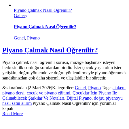
Piyano Çalmak Nasıl Öğrenilir?
Gallery
Piyano Çalmak Nasıl Öğrenilir?
Genel
,
Piyano
Piyano Çalmak Nasıl Öğrenilir?
Piyano çalmak nasıl öğrenilir sorusu, müziğe başlamak isteyen
herkesin ilk sorduğu sorulardan biridir. İster çocuk yaşta olun ister
yetişkin, doğru yöntemle ve doğru yönlendirmeyle piyano öğrenmek
sandığınızdan çok daha sistemli ve ulaşılabilir bir süreçtir.
&s tarafından.
|
2 Mart 2026
|
Kategoriler:
Genel
,
Piyano
|
Tags:
atakent
piyano dersi
,
çocuk ve piyano eğitimi
,
Çocuklar İçin Piyano İle
Çalınabilecek Şarkılar Ve Notaları
,
Dijital Piyano
,
doğru piyanoyu
nasıl satın alırım
|
Piyano Çalmak Nasıl Öğrenilir? için
yorumlar
kapalı
Read More