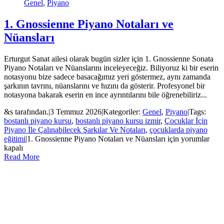
Genel
,
Piyano
1. Gnossienne Piyano Notaları ve
Nüansları
Erturgut Sanat ailesi olarak bugün sizler için 1. Gnossienne Sonata
Piyano Notaları ve Nüanslarını inceleyeceğiz. Biliyoruz ki bir eserin
notasyonu bize sadece basacağımız yeri göstermez, aynı zamanda
şarkının tavrını, nüanslarını ve hızını da gösterir. Profesyonel bir
notasyona bakarak eserin en ince ayrıntılarını bile öğrenebiliriz...
&s tarafından.
|
3 Temmuz 2026
|
Kategoriler:
Genel
,
Piyano
|
Tags:
bostanlı piyano kursu
,
bostanlı piyano kursu izmir
,
Çocuklar İçin
Piyano İle Çalınabilecek Şarkılar Ve Notaları
,
çocuklarda piyano
eğitimi
|
1. Gnossienne Piyano Notaları ve Nüansları için
yorumlar
kapalı
Read More