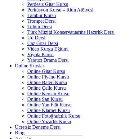
Perdesiz Gitar Kursu
Perküsyon Kursu – Ritm Atölyesi
Tambur Kursu
Trompet Dersi
Tulum Dersi
Türk Müziği Konservatuarına Hazırlık Dersi
Ud Dersi
Caz Gitar Dersi
Video Kurgu Eğitimi
Viyola Kursu
Yaratıcı Drama Dersi
Online Kurslar
Online Gitar Kursu
Online Piyano Kursu
Online Bateri Kursu
Online Çello Kursu
Online Keman Kursu
Online Şan Kursu
Online Yan Flüt Kursu
Online Klarnet Kursu
Online Fotoğrafçılık Kursu
Online Yazarlık Kursu
Ücretsiz Deneme Dersi
Blog
Ara: