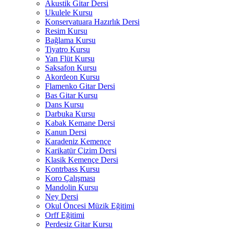
Akustik Gitar Dersi
Ukulele Kursu
Konservatuara Hazırlık Dersi
Resim Kursu
Bağlama Kursu
Tiyatro Kursu
Yan Flüt Kursu
Saksafon Kursu
Akordeon Kursu
Flamenko Gitar Dersi
Bas Gitar Kursu
Dans Kursu
Darbuka Kursu
Kabak Kemane Dersi
Kanun Dersi
Karadeniz Kemençe
Karikatür Çizim Dersi
Klasik Kemençe Dersi
Kontrbass Kursu
Koro Çalışması
Mandolin Kursu
Ney Dersi
Okul Öncesi Müzik Eğitimi
Orff Eğitimi
Perdesiz Gitar Kursu