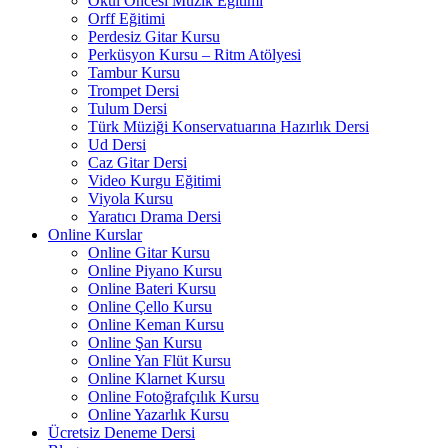
Okul Öncesi Müzik Eğitimi
Orff Eğitimi
Perdesiz Gitar Kursu
Perküsyon Kursu – Ritm Atölyesi
Tambur Kursu
Trompet Dersi
Tulum Dersi
Türk Müziği Konservatuarına Hazırlık Dersi
Ud Dersi
Caz Gitar Dersi
Video Kurgu Eğitimi
Viyola Kursu
Yaratıcı Drama Dersi
Online Kurslar
Online Gitar Kursu
Online Piyano Kursu
Online Bateri Kursu
Online Çello Kursu
Online Keman Kursu
Online Şan Kursu
Online Yan Flüt Kursu
Online Klarnet Kursu
Online Fotoğrafçılık Kursu
Online Yazarlık Kursu
Ücretsiz Deneme Dersi