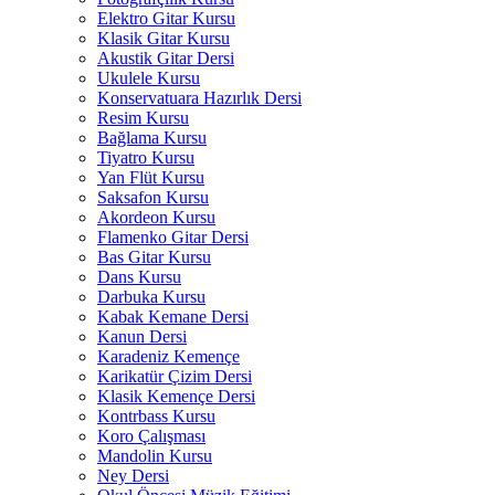
Elektro Gitar Kursu
Klasik Gitar Kursu
Akustik Gitar Dersi
Ukulele Kursu
Konservatuara Hazırlık Dersi
Resim Kursu
Bağlama Kursu
Tiyatro Kursu
Yan Flüt Kursu
Saksafon Kursu
Akordeon Kursu
Flamenko Gitar Dersi
Bas Gitar Kursu
Dans Kursu
Darbuka Kursu
Kabak Kemane Dersi
Kanun Dersi
Karadeniz Kemençe
Karikatür Çizim Dersi
Klasik Kemençe Dersi
Kontrbass Kursu
Koro Çalışması
Mandolin Kursu
Ney Dersi