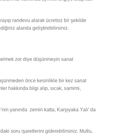
rayıp randevu alarak ücretsiz bir şekilde
ğiniz alanda geliştirebilirsiniz.
n gelmek zor diye düşünmeyin sanat
e düşünmeden önce kesinlikle bir kez sanat
er hakkında bilgi alıp, sıcak, samimi,
e’nin yanında zemin katta, Karşıyaka Yalı’ da
 soru işaretlerini giderebilirsiniz. Mutlu,