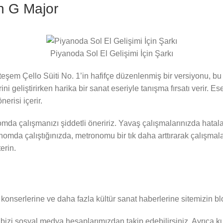
in G Major
Piyanoda Sol El Gelişimi İçin Şarkı
şem Çello Süiti No. 1’in hafifçe düzenlenmiş bir versiyonu, bu 
rini geliştirirken harika bir sanat eseriyle tanışma fırsatı verir. Es
erisi içerir.
omda çalışmanızı şiddetli öneririz. Yavaş çalışmalarınızda hatalar
onomda çalıştığınızda, metronomu bir tık daha arttırarak çalışma
erin.
e, konserlerine ve daha fazla kültür sanat haberlerine sitemizin b
bizi sosyal medya hesaplarımızdan takip edebilirsiniz. Ayrıca ku