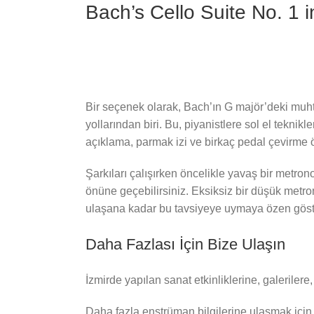
Bach’s Cello Suite No. 1 
Bir seçenek olarak, Bach’ın G majör’deki muhte
yollarından biri. Bu, piyanistlere sol el teknikle
açıklama, parmak izi ve birkaç pedal çevirme ön
Şarkıları çalışırken öncelikle yavaş bir metron
önüne geçebilirsiniz. Eksiksiz bir düşük metr
ulaşana kadar bu tavsiyeye uymaya özen göst
Daha Fazlası İçin Bize Ulaşın
İzmirde yapılan sanat etkinliklerine, galeriler
Daha fazla enstrüman bilgilerine ulaşmak için 