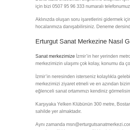
için bizi 0507 95 96 333 numaralı telefonumuzu
Aklınızda oluşan soru işaretlerini gidermek içi
hocalarımıza danışabilirsiniz. Deneme dersinde
Erturgut Sanat Merkezine Nasıl Ge
Sanat merkezimize
İzmir’in her yerinden metr
merkezimizin ulaşımı çok kolay, konumu da ço
İzmir’in neresinden isterseniz kolaylıkla geleb
merkezimizi ziyaret etmeli ve en azından bizim
eğlenceli sanat ortamımızı kendiniz görmelisin
Karşıyaka Yelken Klübünün 300 metre, Bostanlı
sahilde yer almaktadır.
Aynı zamanda msn@erturgutsanatmerkezi.com mai