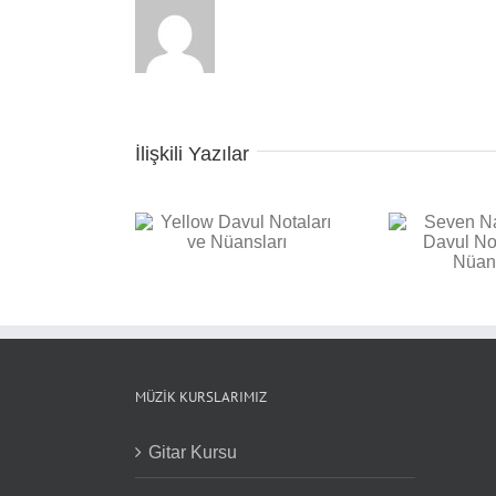
İlişkili Yazılar
Seven Nation Army
 Davul Notaları ve
Bac
Davul Notaları ve
Nüansları
Not
Nüansları
MÜZIK KURSLARIMIZ
Gitar Kursu