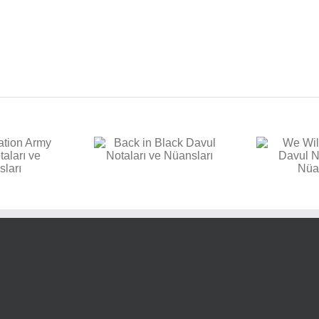
E
k in Black Davul
We Will Rock You Davul
aları ve Nüansları
Notaları ve Nüansları