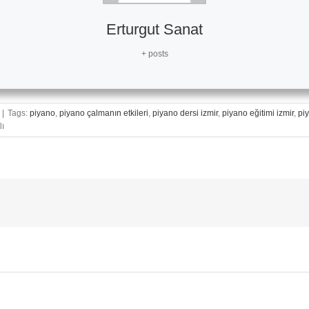
Erturgut Sanat
+ posts
|
Tags:
piyano
,
piyano çalmanın etkileri
,
piyano dersi izmir
,
piyano eğitimi izmir
,
pi
lı