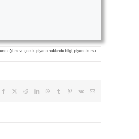
yano eğitimi ve çocuk
,
piyano hakkında bilgi
,
piyano kursu
Facebook
X
Reddit
LinkedIn
WhatsApp
Tumblr
Pinterest
Vk
E-
posta