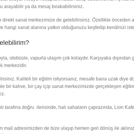
 arayabilir ya da mesaj bırakabilirsiniz.
n direkt sanat merkezimize de gelebilirsiniz. Özellikle önceden a
 hangi sanat alanına yatkın olduğunuzu keşfedip kendinizi istedi
lebilirim?
oyla, otobüsle, vapurla ulaşım çok kolaydır. Karşıyaka dışında
k merkezidir.
ilirsiniz. Kaliteli bir eğitim istiyorsanız, mesafe bana uzak diy
le bir kahve, bir çay içip sanat merkezimizde gerçekleşen eğitiml
iz.
 tarafına doğru ilerisinde, halı sahaların çaprazında, Lion Kaf
l adresimizden de bize ulaşıp hemen geri dönüş ile aklınızdaki