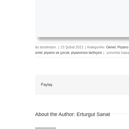
&s tarafından.
|
23 Şubat 2022
|
Kategoriler:
Genel
,
Piyano
Piyanoda
izmir
,
piyano ve çocuk
,
piyanonun tarihçesi
|
yorumlar kapa
Sol
El
Gelişimi
İçin
Şarkı
Paylaş
için
About the Author:
Erturgut Sanat