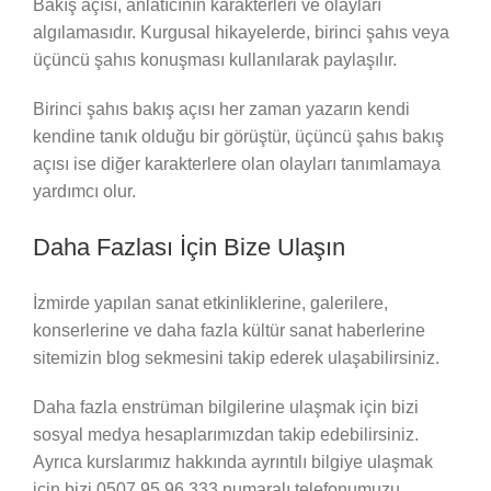
Bakış açısı, anlatıcının karakterleri ve olayları
algılamasıdır. Kurgusal hikayelerde, birinci şahıs veya
üçüncü şahıs konuşması kullanılarak paylaşılır.
Birinci şahıs bakış açısı her zaman yazarın kendi
kendine tanık olduğu bir görüştür, üçüncü şahıs bakış
açısı ise diğer karakterlere olan olayları tanımlamaya
yardımcı olur.
Daha Fazlası İçin Bize Ulaşın
İzmirde yapılan sanat etkinliklerine, galerilere,
konserlerine ve daha fazla kültür sanat haberlerine
sitemizin blog sekmesini takip ederek ulaşabilirsiniz.
Daha fazla enstrüman bilgilerine ulaşmak için bizi
sosyal medya hesaplarımızdan takip edebilirsiniz.
Ayrıca kurslarımız hakkında ayrıntılı bilgiye ulaşmak
için bizi 0507 95 96 333 numaralı telefonumuzu