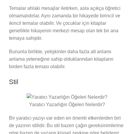
Temalar ahlaki mesajlar iletirken, asla açıkça öğretici
olmamalıdırlar. Aynı zamanda bir hikayede birincil ve
ikincil temalar olabilir. Ve çocuklar için kitaplar
genellikle hikayenin merkezi mesajı olan tek bir ana
temaya sahiptir.
Bununla birlikte, yetişkinler daha fazla alt anlamı
anlama yeteneğine sahip olduklarından kitapların
birden fazla teması olabilir.
Stil
Yaratıcı Yazarlığın Öğeleri Nelerdir?
Bir yaratıcı yazıyı var eden en önemli etkenlerden biri
de yazının stilidir. Bu stil bazen çağın gereksinimlerine
göre bazen de yazarın kişisel zevkine göre belirlenir.