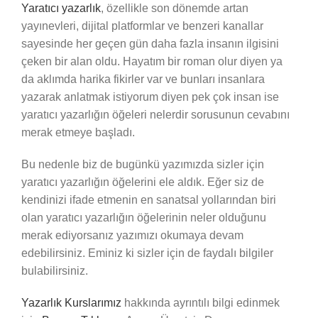
Yaratıcı yazarlık
, özellikle son dönemde artan
yayınevleri, dijital platformlar ve benzeri kanallar
sayesinde her geçen gün daha fazla insanın ilgisini
çeken bir alan oldu. Hayatım bir roman olur diyen ya
da aklımda harika fikirler var ve bunları insanlara
yazarak anlatmak istiyorum diyen pek çok insan ise
yaratıcı yazarlığın öğeleri nelerdir sorusunun cevabını
merak etmeye başladı.
Bu nedenle biz de bugünkü yazımızda sizler için
yaratıcı yazarlığın öğelerini ele aldık. Eğer siz de
kendinizi ifade etmenin en sanatsal yollarından biri
olan yaratıcı yazarlığın öğelerinin neler olduğunu
merak ediyorsanız yazımızı okumaya devam
edebilirsiniz. Eminiz ki sizler için de faydalı bilgiler
bulabilirsiniz.
Yazarlık Kurslarımız
hakkında ayrıntılı bilgi edinmek