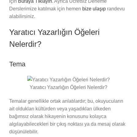
için
Buraya Tıklayın
. Ayrıca Ücretsiz Deneme
Derslerimize katılmak için hemen
bize ulaşıp
randevu
alabilirsiniz.
Yaratıcı Yazarlığın Öğeleri
Nelerdir?
Tema
Yaratıcı Yazarlığın Öğeleri Nelerdir?
Temalar genellikle ortak anlatılardır; bu, okuyucuların
ait oldukları kültürden veya yaşadıkları ülkeden
bağımsız olarak hikayenin konusunu kolayca
algılayabilecekleri bir çıkış noktası ya da mesaj olarak
düşünülebilir.