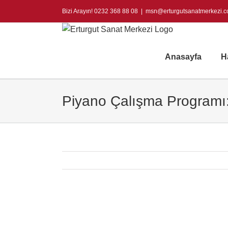
Skip
Bizi Arayın! 0232 368 88 08
|
msn@erturgutsanatmerkezi.
to
content
Anasayfa
H
Piyano Çalışma Programı
View
Larger