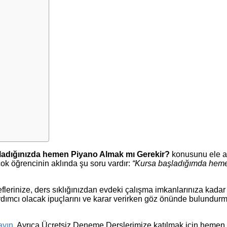
adığınızda hemen Piyano Almak mı Gerekir?
konusunu ele a
çok öğrencinin aklında şu soru vardır:
“Kursa başladığımda heme
erinize, ders sıklığınızdan evdeki çalışma imkanlarınıza kadar b
dımcı olacak ipuçlarını ve karar verirken göz önünde bulundurm
ayın
. Ayrıca Ücretsiz Deneme Derslerimize katılmak için hemen