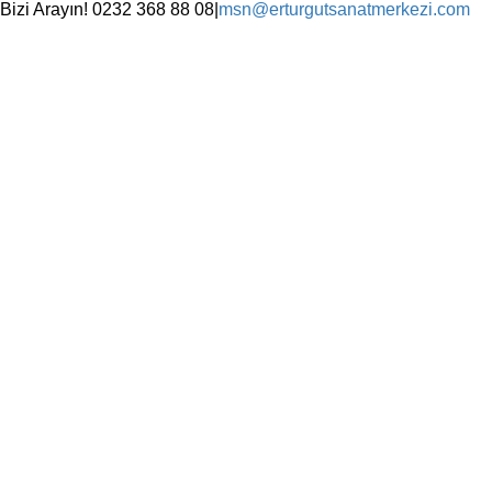
Skip
Bizi Arayın! 0232 368 88 08
|
msn@erturgutsanatmerkezi.com
to
Facebook
Instagram
X
YouTube
content