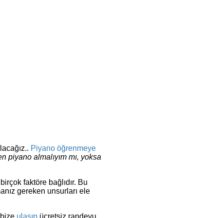
lacağız..
Piyano öğrenmeye
n piyano almalıyım mı, yoksa
irçok faktöre bağlıdır. Bu
anız gereken unsurları ele
 bize
ulaşıp
ücretsiz randevu