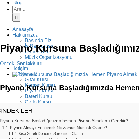
Blog
Ara:
Anasayfa
Hakkımızda
Basında Biz
Piyano Kursuna Başladığımı
İş Başvurusu
Online Dersler
Müzik Organizasyonu
Tasarım
Önceki
Sonraki
İletişim
View
Kurslarımız
Larger
Gitar Kursu
Image
Keman Kursu
Piyano Kursuna Başladığımızda Hemen
Piyano Kursu
Bateri Kursu
Çello Kursu
Şan Dersi
ÇİNDEKİLER
Klarnet Dersi
Diksiyon Kursu
Piyano Kursuna Başladığınızda hemen Piyano Almak mı Gerekir?
Yazarlık Kursu
Piyano Almayı Ertelemek Ne Zaman Mantıklı Olabilir?
Resim Kursu
Kısa Süreli Deneme Sürecinde Olanlar
Fotoğrafçılık Kursu