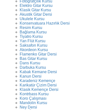
Fotoğrafçılık Kursu
Elektro Gitar Kursu
Klasik Gitar Kursu
Akustik Gitar Dersi
Ukulele Kursu
Konservatuara Hazırlık Dersi
Resim Kursu
Bağlama Kursu
Tiyatro Kursu
Yan Flüt Kursu
Saksafon Kursu
Akordeon Kursu
Flamenko Gitar Dersi
Bas Gitar Kursu
Dans Kursu
Darbuka Kursu
Kabak Kemane Dersi
Kanun Dersi
Karadeniz Kemençe
Karikatür Çizim Dersi
Klasik Kemençe Dersi
Kontrbass Kursu
Koro Çalışması
Mandolin Kursu
Ney Dersi