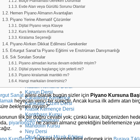
Bütçe Planlaması Gereken Durumlar
Elektro Gitar Kursu
Evde Alan veya Gürültü Sorunu Olanlar
Klasik Gitar Kursu
Akustik Gitar Dersi
Hemen Piyano Almanın Avantajları
Ukulele Kursu
Piyano Yerine Alternatif Çözümler
Konservatuara Hazırlık Dersi
Dijital Piyano veya Klavye
Resim Kursu
Kurs İmkanlarını Kullanma
Bağlama Kursu
Kiralama Seçeneği
Tiyatro Kursu
Piyano Alırken Dikkat Edilmesi Gerekenler
Yan Flüt Kursu
Erturgut Sanat’ta Piyano Eğitimi ve Enstrüman Danışmanlığı
Saksafon Kursu
Sık Sorulan Sorular
Akordeon Kursu
Piyano almadan kursa devam edebilir miyim?
Flamenko Gitar Dersi
Bas Gitar Kursu
Dijital piyano başlangıç için yeterli mi?
Dans Kursu
Piyano kiralamak mantıklı mı?
Darbuka Kursu
Hangi markaları önerirsiniz?
Kabak Kemane Dersi
Kanun Dersi
urgut Sanat
ailesi olarak bugün sizler için
Piyano Kursuna Başl
Karadeniz Kemençe
lamak
heyecan verici bir süreçtir. Ancak kursa ilk adımı atan bir
Karikatür Çizim Dersi
 süre beklemeli miyim?”
Klasik Kemençe Dersi
Kontrbass Kursu
sorunun tek bir doğru cevabı yok; çünkü karar, bütçenizden hedefl
Koro Çalışması
ıda,
piyanonuzu
ne zaman almanız gerektiğini belirlemenize yar
Mandolin Kursu
cağız.
Ney Dersi
Okul Öncesi Müzik Eğitimi
ano Kurslarımız
hakkında ayrıntılı bilgi edinmek için
Buraya Tıkl