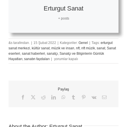
Erturgut Sanat
+ posts
&s tarafından.
|
15 Şubat 2022
|
Kategoriler:
Genel
|
Tags:
erturgut
sanat merkezi
,
kültür sanat
,
müzik ve insan
,
nft
,
nft müzik
,
sanat
,
Sanat
eserleri
,
sanat haberleri
,
sanatçı
,
Sanatçı ve Bilginlerin Günlük
NFT
Hayatları
,
sanatın faydaları
|
yorumlar kapalı
Ve
Müzik
için
Paylaş
Facebook
X
Reddit
LinkedIn
WhatsApp
Tumblr
Pinterest
Vk
E-
posta
About the Author:
Erturgut Sanat