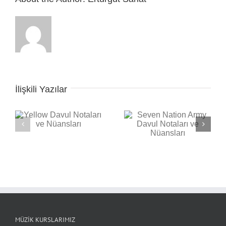
İlişkili Yazılar
Seven Nation Army
ı
Back in Black Davul
Davul Notaları ve
Notaları ve Nüansları
Nüansları
MÜZIK KURSLARIMIZ