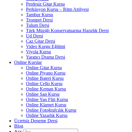
Perdesiz Gitar Kursu
Perküsyon Kursu – Ritm Atölyesi
Tambur Kursu
Trompet Dersi
Tulum Dersi
Türk Müziği Konservatuarına Hazırlık Dersi
Ud Dersi
Caz Gitar Dersi
Video Kurgu Eğitimi
Viyola Kursu
Yaratıcı Drama Dersi
Online Kurslar
Online Gitar Kursu
Online Piyano Kursu
Online Bateri Kursu
Online Çello Kursu
Online Keman Kursu
Online Şan Kursu
Online Yan Flüt Kursu
Online Klarnet Kursu
Online Fotoğrafçılık Kursu
Online Yazarlık Kursu
Ücretsiz Deneme Dersi
Blog
Ara: