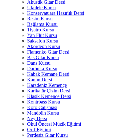
Akustik Gitar Dersi
Ukulele Kursu
Konservatuara Hazırlık Dersi
Resim Kursu
Bağlama Kursu
Tiyatro Kursu
Yan Flüt Kursu
Saksafon Kursu
Akordeon Kursu
Flamenko Gitar Dersi
Bas Gitar Kursu
Dans Kursu
Darbuka Kursu
Kabak Kemane Dersi
Kanun Dersi
Karadeniz Kemençe
Karikatür Çizim Dersi
Klasik Kemençe Dersi
Kontrbass Kursu
Koro Çalışması
Mandolin Kursu
Ney Dersi
Okul Öncesi Müzik Eğitimi
Orff Eğitimi
Perdesiz Gitar Kursu