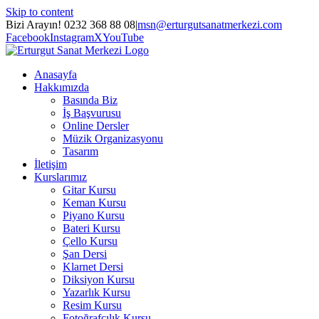
Skip to content
Bizi Arayın! 0232 368 88 08
|
msn@erturgutsanatmerkezi.com
Facebook
Instagram
X
YouTube
Anasayfa
Hakkımızda
Basında Biz
İş Başvurusu
Online Dersler
Müzik Organizasyonu
Tasarım
İletişim
Kurslarımız
Gitar Kursu
Keman Kursu
Piyano Kursu
Bateri Kursu
Çello Kursu
Şan Dersi
Klarnet Dersi
Diksiyon Kursu
Yazarlık Kursu
Resim Kursu
Fotoğrafçılık Kursu