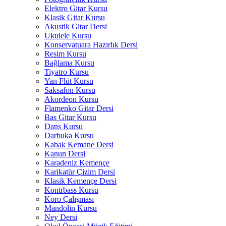
Elektro Gitar Kursu
Klasik Gitar Kursu
Akustik Gitar Dersi
Ukulele Kursu
Konservatuara Hazırlık Dersi
Resim Kursu
Bağlama Kursu
Tiyatro Kursu
Yan Flüt Kursu
Saksafon Kursu
Akordeon Kursu
Flamenko Gitar Dersi
Bas Gitar Kursu
Dans Kursu
Darbuka Kursu
Kabak Kemane Dersi
Kanun Dersi
Karadeniz Kemençe
Karikatür Çizim Dersi
Klasik Kemençe Dersi
Kontrbass Kursu
Koro Çalışması
Mandolin Kursu
Ney Dersi