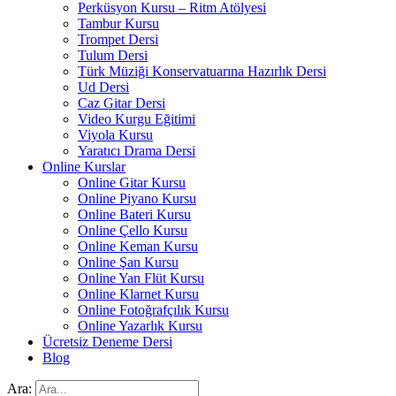
Perküsyon Kursu – Ritm Atölyesi
Tambur Kursu
Trompet Dersi
Tulum Dersi
Türk Müziği Konservatuarına Hazırlık Dersi
Ud Dersi
Caz Gitar Dersi
Video Kurgu Eğitimi
Viyola Kursu
Yaratıcı Drama Dersi
Online Kurslar
Online Gitar Kursu
Online Piyano Kursu
Online Bateri Kursu
Online Çello Kursu
Online Keman Kursu
Online Şan Kursu
Online Yan Flüt Kursu
Online Klarnet Kursu
Online Fotoğrafçılık Kursu
Online Yazarlık Kursu
Ücretsiz Deneme Dersi
Blog
Ara: