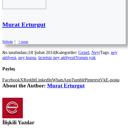
Murat Erturgut
Website
|
+ posts
&s tarafından.
|
18 Şubat 2014
|
Kategoriler:
Genel
,
Ney
|
Tags:
ney
atölyesi
,
ney kursu
,
ücretsiz ney atölyesi
|
Yorum yok
Paylaş
Facebook
X
Reddit
LinkedIn
WhatsApp
Tumblr
Pinterest
Vk
E-posta
About the Author:
Murat Erturgut
İlişkili Yazılar