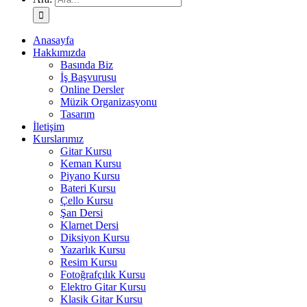
Anasayfa
Hakkımızda
Basında Biz
İş Başvurusu
Online Dersler
Müzik Organizasyonu
Tasarım
İletişim
Kurslarımız
Gitar Kursu
Keman Kursu
Piyano Kursu
Bateri Kursu
Çello Kursu
Şan Dersi
Klarnet Dersi
Diksiyon Kursu
Yazarlık Kursu
Resim Kursu
Fotoğrafçılık Kursu
Elektro Gitar Kursu
Klasik Gitar Kursu