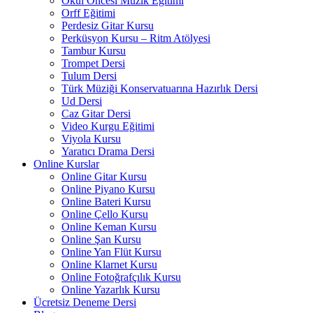
Okul Öncesi Müzik Eğitimi
Orff Eğitimi
Perdesiz Gitar Kursu
Perküsyon Kursu – Ritm Atölyesi
Tambur Kursu
Trompet Dersi
Tulum Dersi
Türk Müziği Konservatuarına Hazırlık Dersi
Ud Dersi
Caz Gitar Dersi
Video Kurgu Eğitimi
Viyola Kursu
Yaratıcı Drama Dersi
Online Kurslar
Online Gitar Kursu
Online Piyano Kursu
Online Bateri Kursu
Online Çello Kursu
Online Keman Kursu
Online Şan Kursu
Online Yan Flüt Kursu
Online Klarnet Kursu
Online Fotoğrafçılık Kursu
Online Yazarlık Kursu
Ücretsiz Deneme Dersi