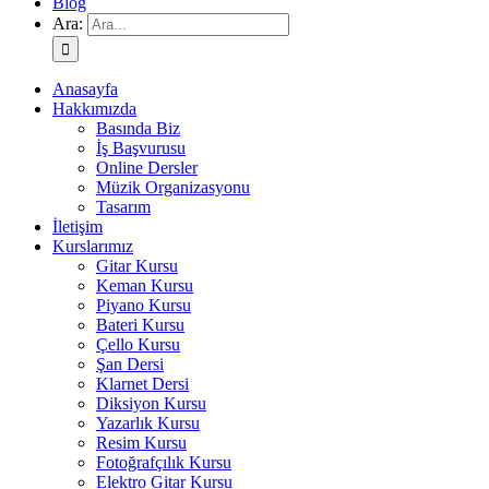
Blog
Ara:
Anasayfa
Hakkımızda
Basında Biz
İş Başvurusu
Online Dersler
Müzik Organizasyonu
Tasarım
İletişim
Kurslarımız
Gitar Kursu
Keman Kursu
Piyano Kursu
Bateri Kursu
Çello Kursu
Şan Dersi
Klarnet Dersi
Diksiyon Kursu
Yazarlık Kursu
Resim Kursu
Fotoğrafçılık Kursu
Elektro Gitar Kursu