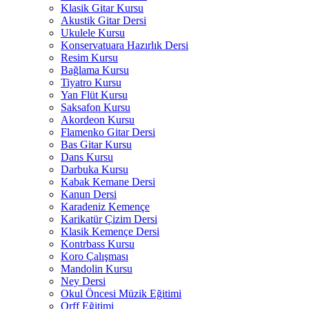
Klasik Gitar Kursu
Akustik Gitar Dersi
Ukulele Kursu
Konservatuara Hazırlık Dersi
Resim Kursu
Bağlama Kursu
Tiyatro Kursu
Yan Flüt Kursu
Saksafon Kursu
Akordeon Kursu
Flamenko Gitar Dersi
Bas Gitar Kursu
Dans Kursu
Darbuka Kursu
Kabak Kemane Dersi
Kanun Dersi
Karadeniz Kemençe
Karikatür Çizim Dersi
Klasik Kemençe Dersi
Kontrbass Kursu
Koro Çalışması
Mandolin Kursu
Ney Dersi
Okul Öncesi Müzik Eğitimi
Orff Eğitimi