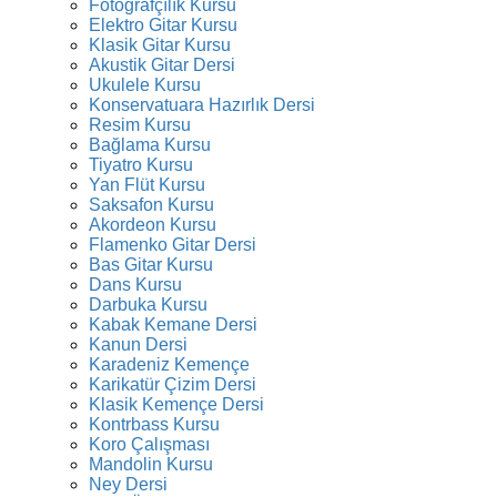
Fotoğrafçılık Kursu
Elektro Gitar Kursu
Klasik Gitar Kursu
Akustik Gitar Dersi
Ukulele Kursu
Konservatuara Hazırlık Dersi
Resim Kursu
Bağlama Kursu
Tiyatro Kursu
Yan Flüt Kursu
Saksafon Kursu
Akordeon Kursu
Flamenko Gitar Dersi
Bas Gitar Kursu
Dans Kursu
Darbuka Kursu
Kabak Kemane Dersi
Kanun Dersi
Karadeniz Kemençe
Karikatür Çizim Dersi
Klasik Kemençe Dersi
Kontrbass Kursu
Koro Çalışması
Mandolin Kursu
Ney Dersi