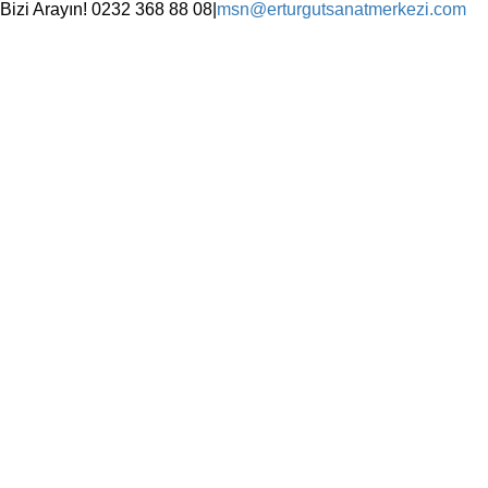
Skip
Bizi Arayın! 0232 368 88 08
|
msn@erturgutsanatmerkezi.com
to
Facebook
Instagram
X
YouTube
content