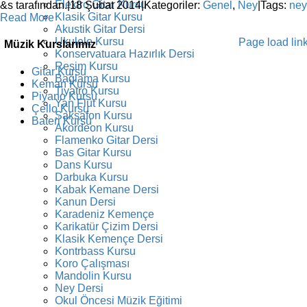
Elektro Gitar Kursu
&s tarafından.
|
18 Şubat 2014
|
Kategoriler:
Genel
,
Ney
|
Tags:
ney
Klasik Gitar Kursu
Read More
Akustik Gitar Dersi
Ukulele Kursu
Facebook
Instagram
X
YouTube
Page load lin
Müzik Kurslarımız
Konservatuara Hazırlık Dersi
Resim Kursu
Gitar Kursu
Bağlama Kursu
Keman Kursu
Tiyatro Kursu
Piyano Kursu
Yan Flüt Kursu
Çello Kursu
Saksafon Kursu
Bateri Kursu
Akordeon Kursu
Flamenko Gitar Dersi
Bas Gitar Kursu
Dans Kursu
Darbuka Kursu
Kabak Kemane Dersi
Kanun Dersi
Karadeniz Kemençe
Karikatür Çizim Dersi
Klasik Kemençe Dersi
Kontrbass Kursu
Koro Çalışması
Mandolin Kursu
Ney Dersi
Okul Öncesi Müzik Eğitimi