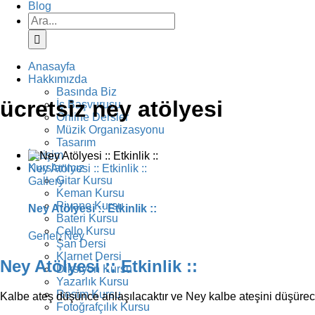
Blog
Ara:
Anasayfa
Hakkımızda
Basında Biz
ücretsiz ney atölyesi
İş Başvurusu
Online Dersler
Müzik Organizasyonu
Tasarım
İletişim
Kurslarımız
Ney Atölyesi :: Etkinlik ::
Gitar Kursu
Gallery
Keman Kursu
Piyano Kursu
Ney Atölyesi :: Etkinlik ::
Bateri Kursu
Çello Kursu
Genel
,
Ney
Şan Dersi
Klarnet Dersi
Ney Atölyesi :: Etkinlik ::
Diksiyon Kursu
Yazarlık Kursu
Resim Kursu
Kalbe ateş düşünce anlaşılacaktır ve Ney kalbe ateşini düşürecek
Fotoğrafçılık Kursu