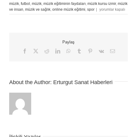
müzik
,
futbol
,
müzik
,
müzik eğitiminin faydaları
,
müzik kursu izmir
,
müzik
Müzik
ve insan
,
müzik ve sağlık
,
online müzik eğitimi
,
spor
|
yorumlar kapalı
Ve
Futbol
Bağlantısı
için
Paylaş
Facebook
X
Reddit
LinkedIn
WhatsApp
Tumblr
Pinterest
Vk
E-
posta
About the Author:
Erturgut Sanat Haberleri
İlişkili Yazılar