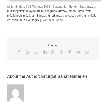
&s tarafından.
|
13 Temmuz 2022
|
Kategoriler:
Genel
|
Tags:
müzik
,
müzik eğitiminin faydaları
,
müzik grubu kurmak
,
müzik kursu izmir
,
müzik nedir
,
müzik tarihi
,
müzik türleri
,
müzik ve çocuk gelişimi
,
müzik
Müziğinizi
ve insan
,
müzik ve sağlık
|
yorumlar kapalı
Çalma
Listelerine
Sokmak
için
Paylaş
Facebook
X
Reddit
LinkedIn
WhatsApp
Tumblr
Pinterest
Vk
E-
posta
About the Author:
Erturgut Sanat Haberleri