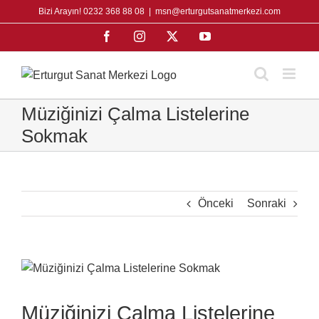
Skip
Bizi Arayın! 0232 368 88 08
|
msn@erturgutsanatmerkezi.com
to
Facebook
Instagram
X
YouTube
content
Müziğinizi Çalma Listelerine
Sokmak
Önceki
Sonraki
View
Larger
Image
Müziğinizi Çalma Listelerine