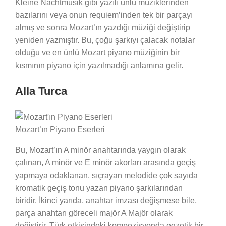
Kleine Nachtmusik gibi yazılı ünlü müziklerinden
bazılarını veya onun requiem’inden tek bir parçayı
almış ve sonra Mozart’ın yazdığı müziği değiştirip
yeniden yazmıştır. Bu, çoğu şarkıyı çalacak notalar
olduğu ve en ünlü Mozart piyano müziğinin bir
kısmının piyano için yazılmadığı anlamına gelir.
Alla Turca
Mozart’ın Piyano Eserleri
Bu, Mozart’ın A minör anahtarında yaygın olarak
çalınan, A minör ve E minör akorları arasında geçiş
yapmaya odaklanan, sıçrayan melodide çok sayıda
kromatik geçiş tonu yazan piyano şarkılarından
biridir. İkinci yarıda, anahtar imzası değişmese bile,
parça anahtarı göreceli majör A Majör olarak
değiştirir. Türk etkisindeki kompozisyonda egzotik bir