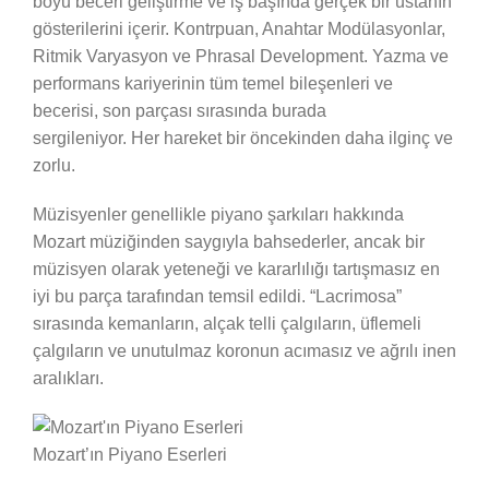
boyu beceri geliştirme ve iş başında gerçek bir ustanın
gösterilerini içerir. Kontrpuan, Anahtar Modülasyonlar,
Ritmik Varyasyon ve Phrasal Development. Yazma ve
performans kariyerinin tüm temel bileşenleri ve
becerisi, son parçası sırasında burada
sergileniyor. Her hareket bir öncekinden daha ilginç ve
zorlu.
Müzisyenler genellikle piyano şarkıları hakkında
Mozart müziğinden saygıyla bahsederler, ancak bir
müzisyen olarak yeteneği ve kararlılığı tartışmasız en
iyi bu parça tarafından temsil edildi. “Lacrimosa”
sırasında kemanların, alçak telli çalgıların, üflemeli
çalgıların ve unutulmaz koronun acımasız ve ağrılı inen
aralıkları.
Mozart’ın Piyano Eserleri