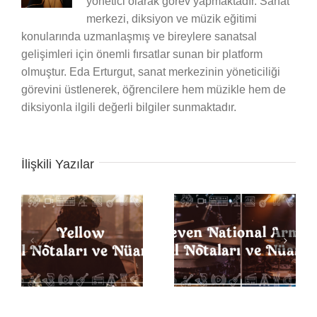
yönetici olarak görev yapmaktadır. Sanat
merkezi, diksiyon ve müzik eğitimi
konularında uzmanlaşmış ve bireylere sanatsal
gelişimleri için önemli fırsatlar sunan bir platform
olmuştur. Eda Erturgut, sanat merkezinin yöneticiliği
görevini üstlenerek, öğrencilere hem müzikle hem de
diksiyonla ilgili değerli bilgiler sunmaktadır.
İlişkili Yazılar
Back in Black Davul
Notaları ve Nüansları
Seven Nation Army
ı
Davul Notaları ve
Nüansları