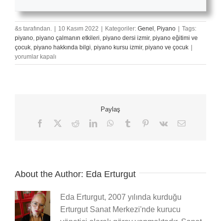
&s tarafından.
|
10 Kasım 2022
|
Kategoriler:
Genel
,
Piyano
|
Tags:
piyano
,
piyano çalmanın etkileri
,
piyano dersi izmir
,
piyano eğitimi ve
Mozart’ın
çocuk
,
piyano hakkında bilgi
,
piyano kursu izmir
,
piyano ve çocuk
|
Piyano
yorumlar kapalı
Eserleri
için
Paylaş
Facebook
X
Reddit
LinkedIn
WhatsApp
Tumblr
Pinterest
Vk
E-
posta
About the Author:
Eda Erturgut
Eda Erturgut, 2007 yılında kurduğu
Erturgut Sanat Merkezi'nde kurucu