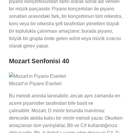
piyano konçertosundan farklı olarak sonat adı verilen
bir müzik parçasıdır. Piyano konçertoları ile piyano
sonatları arasındaki fark, bir konçertonun tüm orkestra,
koro veya bir orkestra şefi tarafından yönetilen büyük
bir toplulukla çalınması amaçlanır; burada piyano,
büyük bir grupta önde gelen solist veya müzik icracısı
olarak görev yapar.
Mozart Senfonisi 40
Mozart’ın Piyano Eserleri
Bu melodi anında tanınabilir, ancak aynı zamanda en
acemi piyanistler tarafından bile basit ve
çalınabilir. Mozart, D minör tonunda inanılmaz
derecede akılda kalıcı bir minör melodi yazar. Okurken
amaçlanan tüm yanlışlıklar, Bb ve C# kullandığınıza
dikkat edin. Bb, A doğal’a yarım adım düşer ve C#, D