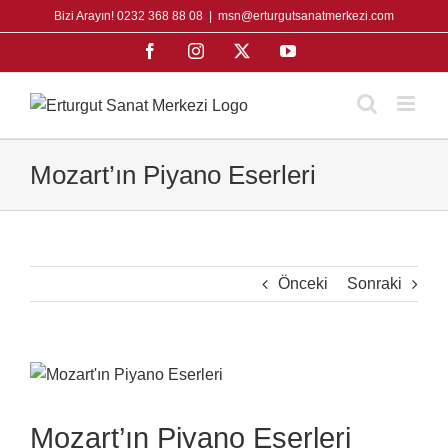
Skip
Bizi Arayın! 0232 368 88 08
|
msn@erturgutsanatmerkezi.com
to
Facebook
Instagram
X
YouTube
content
Mozart’ın Piyano Eserleri
Önceki
Sonraki
View
Larger
Image
Mozart’ın Piyano Eserleri