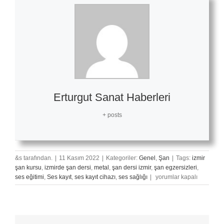
Erturgut Sanat Haberleri
+ posts
&s tarafından.
|
11 Kasım 2022
|
Kategoriler:
Genel
,
Şan
|
Tags:
izmir
şan kursu
,
izmirde şan dersi
,
metal
,
şan dersi izmir
,
şan egzersizleri
,
Scream
ses eğitimi
,
Ses kayıt
,
ses kayıt cihazı
,
ses sağlığı
|
yorumlar kapalı
Vokal
Yapmak
için