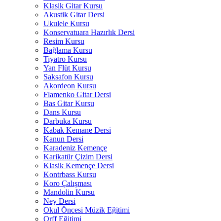
Klasik Gitar Kursu
Akustik Gitar Dersi
Ukulele Kursu
Konservatuara Hazırlık Dersi
Resim Kursu
Bağlama Kursu
Tiyatro Kursu
Yan Flüt Kursu
Saksafon Kursu
Akordeon Kursu
Flamenko Gitar Dersi
Bas Gitar Kursu
Dans Kursu
Darbuka Kursu
Kabak Kemane Dersi
Kanun Dersi
Karadeniz Kemençe
Karikatür Çizim Dersi
Klasik Kemençe Dersi
Kontrbass Kursu
Koro Çalışması
Mandolin Kursu
Ney Dersi
Okul Öncesi Müzik Eğitimi
Orff Eğitimi