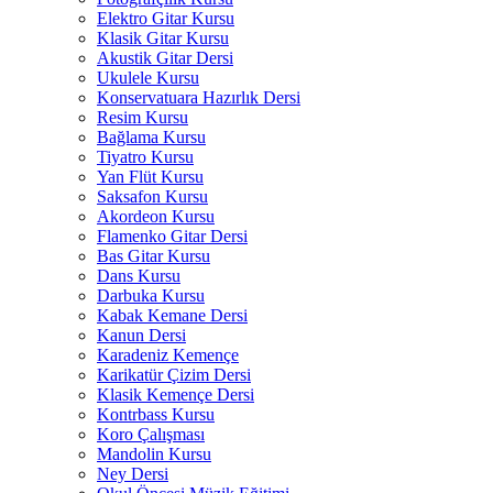
Elektro Gitar Kursu
Klasik Gitar Kursu
Akustik Gitar Dersi
Ukulele Kursu
Konservatuara Hazırlık Dersi
Resim Kursu
Bağlama Kursu
Tiyatro Kursu
Yan Flüt Kursu
Saksafon Kursu
Akordeon Kursu
Flamenko Gitar Dersi
Bas Gitar Kursu
Dans Kursu
Darbuka Kursu
Kabak Kemane Dersi
Kanun Dersi
Karadeniz Kemençe
Karikatür Çizim Dersi
Klasik Kemençe Dersi
Kontrbass Kursu
Koro Çalışması
Mandolin Kursu
Ney Dersi