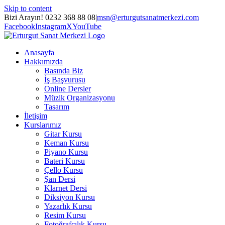
Skip to content
Bizi Arayın! 0232 368 88 08
|
msn@erturgutsanatmerkezi.com
Facebook
Instagram
X
YouTube
Anasayfa
Hakkımızda
Basında Biz
İş Başvurusu
Online Dersler
Müzik Organizasyonu
Tasarım
İletişim
Kurslarımız
Gitar Kursu
Keman Kursu
Piyano Kursu
Bateri Kursu
Çello Kursu
Şan Dersi
Klarnet Dersi
Diksiyon Kursu
Yazarlık Kursu
Resim Kursu
Fotoğrafçılık Kursu