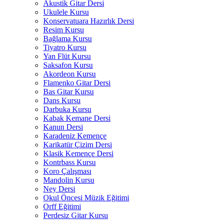
Akustik Gitar Dersi
Ukulele Kursu
Konservatuara Hazırlık Dersi
Resim Kursu
Bağlama Kursu
Tiyatro Kursu
Yan Flüt Kursu
Saksafon Kursu
Akordeon Kursu
Flamenko Gitar Dersi
Bas Gitar Kursu
Dans Kursu
Darbuka Kursu
Kabak Kemane Dersi
Kanun Dersi
Karadeniz Kemençe
Karikatür Çizim Dersi
Klasik Kemençe Dersi
Kontrbass Kursu
Koro Çalışması
Mandolin Kursu
Ney Dersi
Okul Öncesi Müzik Eğitimi
Orff Eğitimi
Perdesiz Gitar Kursu