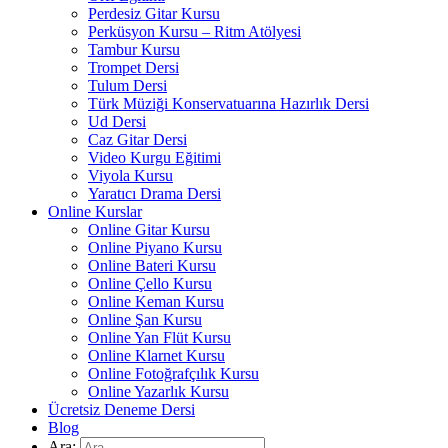
Perdesiz Gitar Kursu
Perküsyon Kursu – Ritm Atölyesi
Tambur Kursu
Trompet Dersi
Tulum Dersi
Türk Müziği Konservatuarına Hazırlık Dersi
Ud Dersi
Caz Gitar Dersi
Video Kurgu Eğitimi
Viyola Kursu
Yaratıcı Drama Dersi
Online Kurslar
Online Gitar Kursu
Online Piyano Kursu
Online Bateri Kursu
Online Çello Kursu
Online Keman Kursu
Online Şan Kursu
Online Yan Flüt Kursu
Online Klarnet Kursu
Online Fotoğrafçılık Kursu
Online Yazarlık Kursu
Ücretsiz Deneme Dersi
Blog
Ara: