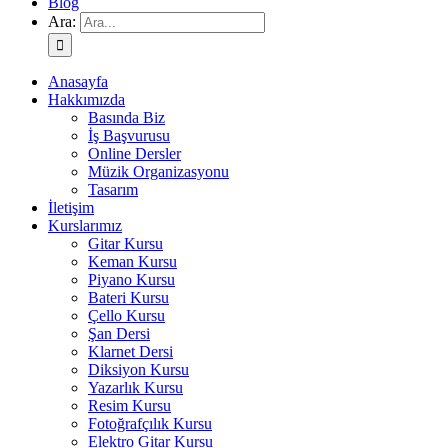
Blog
Ara:
Anasayfa
Hakkımızda
Basında Biz
İş Başvurusu
Online Dersler
Müzik Organizasyonu
Tasarım
İletişim
Kurslarımız
Gitar Kursu
Keman Kursu
Piyano Kursu
Bateri Kursu
Çello Kursu
Şan Dersi
Klarnet Dersi
Diksiyon Kursu
Yazarlık Kursu
Resim Kursu
Fotoğrafçılık Kursu
Elektro Gitar Kursu