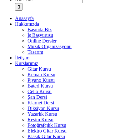
Anasayfa
Hakkımızda
Basında Biz
İş Başvurusu
Online Dersler
Müzik Organizasyonu
Tasarım
İletişim
Kurslarımız
Gitar Kursu
Keman Kursu
Piyano Kursu
Bateri Kursu
Çello Kursu
Şan Dersi
Klarnet Dersi
Diksiyon Kursu
Yazarlık Kursu
Resim Kursu
Fotoğrafçılık Kursu
Elektro Gitar Kursu
Klasik Gitar Kursu