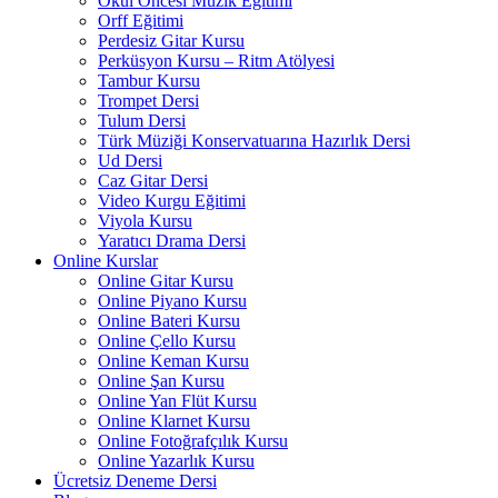
Okul Öncesi Müzik Eğitimi
Orff Eğitimi
Perdesiz Gitar Kursu
Perküsyon Kursu – Ritm Atölyesi
Tambur Kursu
Trompet Dersi
Tulum Dersi
Türk Müziği Konservatuarına Hazırlık Dersi
Ud Dersi
Caz Gitar Dersi
Video Kurgu Eğitimi
Viyola Kursu
Yaratıcı Drama Dersi
Online Kurslar
Online Gitar Kursu
Online Piyano Kursu
Online Bateri Kursu
Online Çello Kursu
Online Keman Kursu
Online Şan Kursu
Online Yan Flüt Kursu
Online Klarnet Kursu
Online Fotoğrafçılık Kursu
Online Yazarlık Kursu
Ücretsiz Deneme Dersi