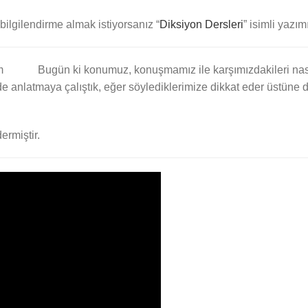
r bilgilendirme almak istiyorsanız “
Diksiyon Dersleri
” isimli yazım
Bugün ki konumuz, konuşmamız ile karşımızdakileri nası
e anlatmaya çalıştık, eğer söylediklerimize dikkat eder üstüne de 
ermiştir.