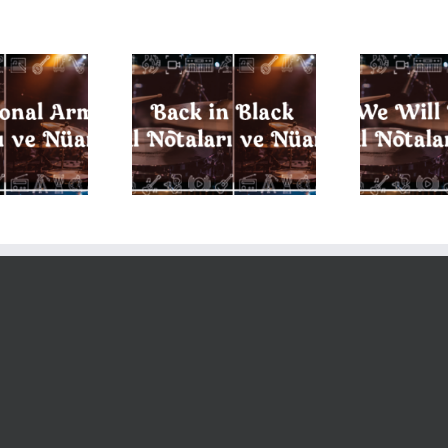
E
k in Black Davul
We Will Rock You Davul
aları ve Nüansları
Notaları ve Nüansları