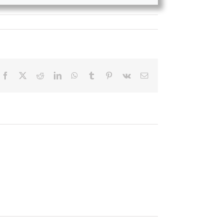
Facebook
X
Reddit
LinkedIn
WhatsApp
Tumblr
Pinterest
Vk
E-
posta