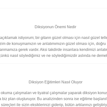
ıklamak istiyorum; bir gitarın güzel olması için nasıl güzel tell
bizim de konuşmamızın ve anlatımımızın güzel olması için, doğru n
nmamıza gerek vardır. Aksi takdirde insanlara kendimizi anlatırk
çünkü nasıl söylediğimiz ve ne söylediğimizdir aslında ne demek
 okuma çalışmaları ve tiyatral çalışmalar yaparak diksiyon konu
a biz plan oluşturuyor. Bu analizinden sonra ise eğitime başlanılı
eçleri ile sizin eksiklerinizi giderip, bütün artılarınızı geliştiriy