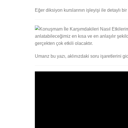
Eğer diksiyon kurslarının işleyişi ile detaylı bi
anlatabileceğimiz en kısa ve en anlaşılır şekild
gerçekten çok etkili olacaktır.
Umarız bu yazı, aklınızdaki soru işaretlerini gid