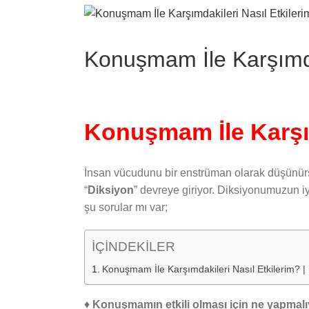
View
Larger
Image
Konuşmam İle Karşımdak
Konuşmam İle Karşım
İnsan vücudunu bir enstrüman olarak düşünürsek
“
Diksiyon
” devreye giriyor. Diksiyonumuzun 
şu sorular mı var;
İÇİNDEKİLER
Konuşmam İle Karşımdakileri Nasıl Etkilerim? |
♦
Konuşmamın etkili olması için ne yapmal