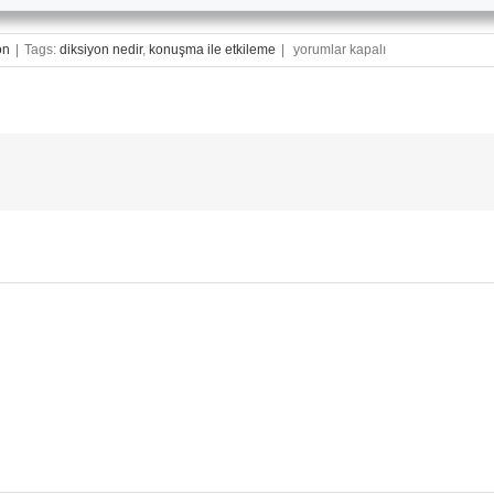
Konuşmam
on
|
Tags:
diksiyon nedir
,
konuşma ile etkileme
|
yorumlar kapalı
İle
Karşımdakileri
Nasıl
Etkilerim?
|
Diksiyon
için