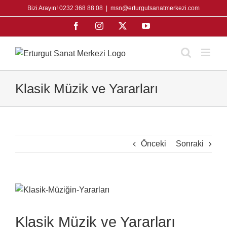
Skip
Bizi Arayın! 0232 368 88 08
|
msn@erturgutsanatmerkezi.com
to
Facebook
Instagram
X
YouTube
content
Klasik Müzik ve Yararları
Önceki
Sonraki
View
Larger
Image
Klasik Müzik ve Yararları