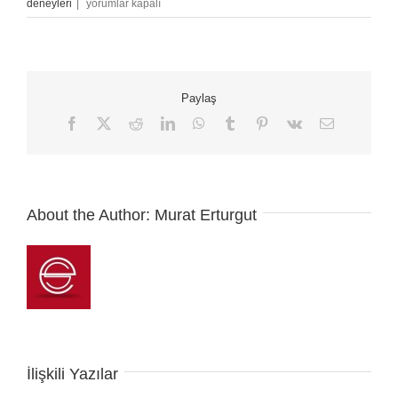
Klasik
deneyleri
|
yorumlar kapalı
Müzik
ve
Yararları
için
Paylaş
Facebook
X
Reddit
LinkedIn
WhatsApp
Tumblr
Pinterest
Vk
E-
posta
About the Author:
Murat Erturgut
İlişkili Yazılar