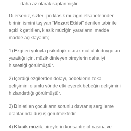
daha az olarak saptanmıştır.
Dilerseniz, sizler için klasik müziğin efsanelerinden
birinin ismini taşıyan “
Mozart Etkisi
” denilen tabir ile
açıklık getirilen, klasik müziğin yararlarını madde
madde açıklayalım;
1)
E
zgileri yoluyla psikolojik olarak mutluluk duyguları
yarattığı için, müzik dinleyen bireylerin daha iyi
hissettiği görülmüştür.
2)
İ
çerdiği ezgilerden dolayı, bebeklerin zeka
gelişimini olumlu yönde etkileyerek bebeğin gelişimini
hızlandırdığı görülmüştür.
3)
D
inletilen çocukların sorunlu davranış sergileme
oranlarında düşüş görülmektedir.
4)
Klasik müzik,
bireylerin konsantre olmasına ve