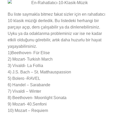
Bu liste saymakla bitmez fakat sizler için en rahatlatıcı
10 klasik müziği derledik. Bu listedeki herhangi bir
parçayı açıp, ders çalışabilir ya da dinlenebilirsiniz.
Uyku ya da odaklanma probleminiz var ise ne kadar
etkili olduğunu görebilir, artık daha huzurlu bir hayat
yaşayabilirsiniz.
1)Beethoven- Für Elise
2) Mozart- Turkish March
3) Vivaldi- La Follia
4) J.S. Bach – St. Matthauspassion
5) Bolero -RAVEL
6) Handel – Sarabande
7) Vivaldi – Winter
8) Beethoven- Moonlight Sonata
9) Mozart- 40.Senfoni
10) Mozart – Requiem