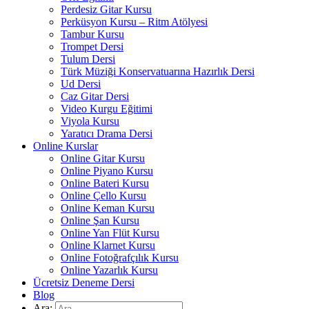
Perdesiz Gitar Kursu
Perküsyon Kursu – Ritm Atölyesi
Tambur Kursu
Trompet Dersi
Tulum Dersi
Türk Müziği Konservatuarına Hazırlık Dersi
Ud Dersi
Caz Gitar Dersi
Video Kurgu Eğitimi
Viyola Kursu
Yaratıcı Drama Dersi
Online Kurslar
Online Gitar Kursu
Online Piyano Kursu
Online Bateri Kursu
Online Çello Kursu
Online Keman Kursu
Online Şan Kursu
Online Yan Flüt Kursu
Online Klarnet Kursu
Online Fotoğrafçılık Kursu
Online Yazarlık Kursu
Ücretsiz Deneme Dersi
Blog
Ara: