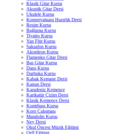
Klasik Gitar Kursu
Akustik Gitar Dersi
Ukulele Kursu
Konservatuara Hazırlık Dersi
Resim Kursu
Bağlama Kursu
Tiyatro Kursu
Yan Flüt Kursu
Saksafon Kursu
Akordeon Kursu
Flamenko Gitar Dersi
Bas Gitar Kursu
Dans Kursu
Darbuka Kursu
Kabak Kemane Dersi
Kanun Dersi
Karadeniz Kemençe
Karikatür Çizim Dersi
Klasik Kemençe Dersi
Kontrbass Kursu
Koro Çalışması
Mandolin Kursu
Ney Dersi
Okul Öncesi Müzik Eğitimi
Orff Eğitimi