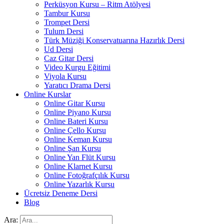
Perküsyon Kursu – Ritm Atölyesi
Tambur Kursu
Trompet Dersi
Tulum Dersi
Türk Müziği Konservatuarına Hazırlık Dersi
Ud Dersi
Caz Gitar Dersi
Video Kurgu Eğitimi
Viyola Kursu
Yaratıcı Drama Dersi
Online Kurslar
Online Gitar Kursu
Online Piyano Kursu
Online Bateri Kursu
Online Çello Kursu
Online Keman Kursu
Online Şan Kursu
Online Yan Flüt Kursu
Online Klarnet Kursu
Online Fotoğrafçılık Kursu
Online Yazarlık Kursu
Ücretsiz Deneme Dersi
Blog
Ara: