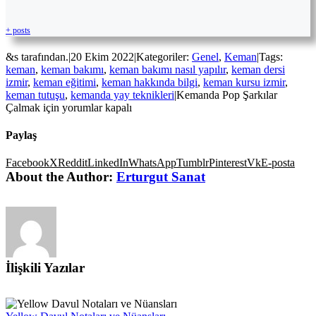
+ posts
&s tarafından.
|
20 Ekim 2022
|
Kategoriler:
Genel
,
Keman
|
Tags:
keman
,
keman bakımı
,
keman bakımı nasıl yapılır
,
keman dersi
izmir
,
keman eğitimi
,
keman hakkında bilgi
,
keman kursu izmir
,
keman tutuşu
,
kemanda yay teknikleri
|
Kemanda Pop Şarkılar
Çalmak için
yorumlar kapalı
Paylaş
Facebook
X
Reddit
LinkedIn
WhatsApp
Tumblr
Pinterest
Vk
E-posta
About the Author:
Erturgut Sanat
İlişkili Yazılar