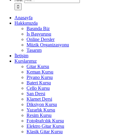
Anasayfa
Hakkımızda
Basında Biz
İş Başvurusu
Online Dersler
Müzik Organizasyonu
Tasarım
İletişim
Kurslarımız
Gitar Kursu
Keman Kursu
Piyano Kursu
Bateri Kursu
Çello Kursu
Şan Dersi
Klarnet Dersi
Diksiyon Kursu
Yazarlık Kursu
Resim Kursu
Fotoğrafçılık Kursu
Elektro Gitar Kursu
Klasik Gitar Kursu