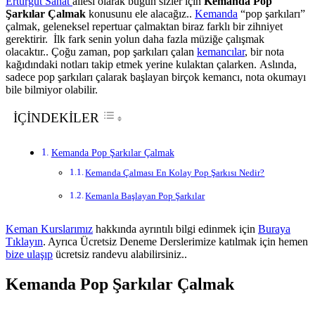
Erturgut Sanat
ailesi olarak bugün sizler için
Kemanda Pop
Şarkılar Çalmak
konusunu ele alacağız..
Kemanda
“pop şarkıları”
çalmak, geleneksel repertuar çalmaktan biraz farklı bir zihniyet
gerektirir. İlk fark senin yolun daha fazla müziğe çalışmak
olacaktır.. Çoğu zaman, pop şarkıları çalan
kemancılar
, bir nota
kağıdındaki notları takip etmek yerine kulaktan çalarken. Aslında,
sadece pop şarkıları çalarak başlayan birçok kemancı, nota okumayı
bile bilmiyor olabilir.
İÇİNDEKİLER
Kemanda Pop Şarkılar Çalmak
Kemanda Çalması En Kolay Pop Şarkısı Nedir?
Kemanla Başlayan Pop Şarkılar
Keman Kurslarımız
hakkında ayrıntılı bilgi edinmek için
Buraya
Tıklayın
. Ayrıca Ücretsiz Deneme Derslerimize katılmak için hemen
bize ulaşıp
ücretsiz randevu alabilirsiniz..
Kemanda Pop Şarkılar Çalmak