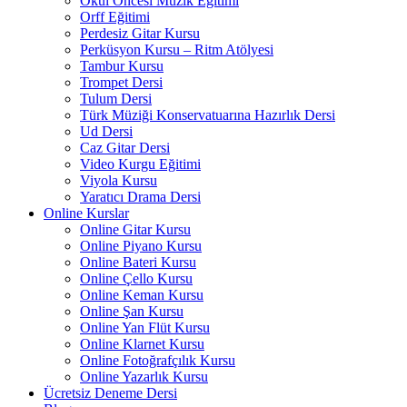
Okul Öncesi Müzik Eğitimi
Orff Eğitimi
Perdesiz Gitar Kursu
Perküsyon Kursu – Ritm Atölyesi
Tambur Kursu
Trompet Dersi
Tulum Dersi
Türk Müziği Konservatuarına Hazırlık Dersi
Ud Dersi
Caz Gitar Dersi
Video Kurgu Eğitimi
Viyola Kursu
Yaratıcı Drama Dersi
Online Kurslar
Online Gitar Kursu
Online Piyano Kursu
Online Bateri Kursu
Online Çello Kursu
Online Keman Kursu
Online Şan Kursu
Online Yan Flüt Kursu
Online Klarnet Kursu
Online Fotoğrafçılık Kursu
Online Yazarlık Kursu
Ücretsiz Deneme Dersi