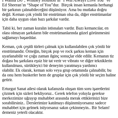
I Wanna Do”, Whitney Houston’ın “I Will Always Love You” ve
Ed Sheeran’ın “Shape of You”dur. Birçok insan kemanla herhangi
bir şarkının çalınabileceğini düşünüyor. Ama bu mutlaka doğru
değil. Keman çok yönlü bir enstrüman olsa da, diğer enstrümanlar
için daha uygun olan bazı şarkılar vardır.
Tabii ki, her zaman kuralın istisnaları vardır. Bazı kemancılar, en
olası olmayan şarkıların bile enstrümanlarında güzel görünmesini
sağlamayı başardılar.
Keman, çok çeşitli türleri çalmak için kullanılabilen çok yönlü bir
enstrümandır. Örneğin, birçok pop ve rock şarkısı keman için
uyarlanabilir ve çoğu zaman ilginç sonuçlar elde edilir. Kemanın tiz
doğası bu şarkılara eşsiz bir tat verir ve vibrato ve diğer tekniklerin
kullanılması, sürükleyici bir deneyim yaratmaya yardımcı
olabilir. Ek olarak, keman solo veya grup ortamında çalınabilir, bu
da onu hem buskerler hem de gruplar için çok yönlü bir seçim haline
getirir.
Erturgut Sanat ailesi olarak kafanızda oluşan tüm soru işaretlerini
çözmek için sizleri bekliyoruz.. Gerek telefon yoluyla gerekse
merkezimize uğrayıp muhabbet arasında merak ettiklerinizi bize
sorabilirsiniz.. Derslerimize katılmayı düşünmüyorsanız sadece
muhabbet için gelmek istiyorsanız sakın çekinmeyin.. Bir Selam!
demeniz yeterli olacaktır.