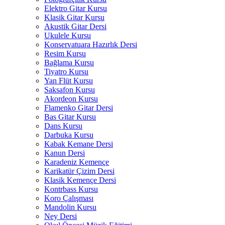
Elektro Gitar Kursu
Klasik Gitar Kursu
Akustik Gitar Dersi
Ukulele Kursu
Konservatuara Hazırlık Dersi
Resim Kursu
Bağlama Kursu
Tiyatro Kursu
Yan Flüt Kursu
Saksafon Kursu
Akordeon Kursu
Flamenko Gitar Dersi
Bas Gitar Kursu
Dans Kursu
Darbuka Kursu
Kabak Kemane Dersi
Kanun Dersi
Karadeniz Kemençe
Karikatür Çizim Dersi
Klasik Kemençe Dersi
Kontrbass Kursu
Koro Çalışması
Mandolin Kursu
Ney Dersi