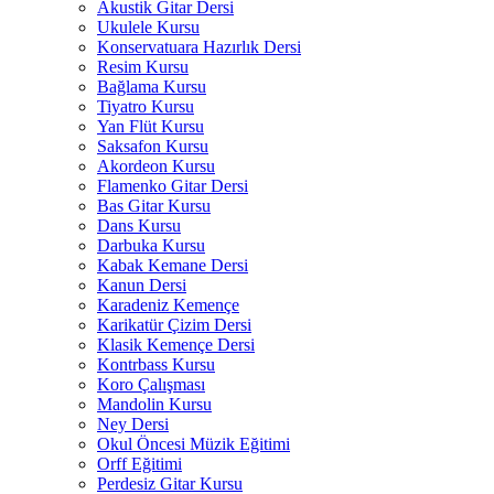
Akustik Gitar Dersi
Ukulele Kursu
Konservatuara Hazırlık Dersi
Resim Kursu
Bağlama Kursu
Tiyatro Kursu
Yan Flüt Kursu
Saksafon Kursu
Akordeon Kursu
Flamenko Gitar Dersi
Bas Gitar Kursu
Dans Kursu
Darbuka Kursu
Kabak Kemane Dersi
Kanun Dersi
Karadeniz Kemençe
Karikatür Çizim Dersi
Klasik Kemençe Dersi
Kontrbass Kursu
Koro Çalışması
Mandolin Kursu
Ney Dersi
Okul Öncesi Müzik Eğitimi
Orff Eğitimi
Perdesiz Gitar Kursu