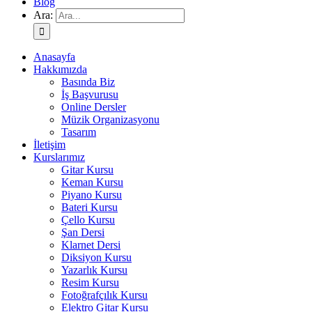
Blog
Ara:
Anasayfa
Hakkımızda
Basında Biz
İş Başvurusu
Online Dersler
Müzik Organizasyonu
Tasarım
İletişim
Kurslarımız
Gitar Kursu
Keman Kursu
Piyano Kursu
Bateri Kursu
Çello Kursu
Şan Dersi
Klarnet Dersi
Diksiyon Kursu
Yazarlık Kursu
Resim Kursu
Fotoğrafçılık Kursu
Elektro Gitar Kursu