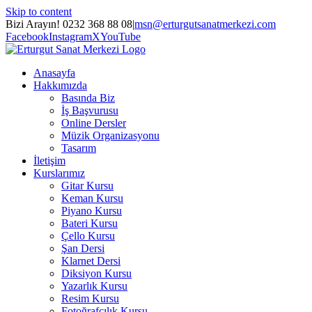
Skip to content
Bizi Arayın! 0232 368 88 08
|
msn@erturgutsanatmerkezi.com
Facebook
Instagram
X
YouTube
Anasayfa
Hakkımızda
Basında Biz
İş Başvurusu
Online Dersler
Müzik Organizasyonu
Tasarım
İletişim
Kurslarımız
Gitar Kursu
Keman Kursu
Piyano Kursu
Bateri Kursu
Çello Kursu
Şan Dersi
Klarnet Dersi
Diksiyon Kursu
Yazarlık Kursu
Resim Kursu
Fotoğrafçılık Kursu