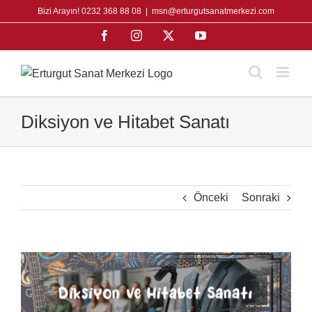
Skip
Bizi Arayın! 0232 368 88 08
|
msn@erturgutsanatmerkezi.com
to
Facebook
Instagram
X
YouTube
content
Diksiyon ve Hitabet Sanatı
Önceki
Sonraki
View
Larger
Image