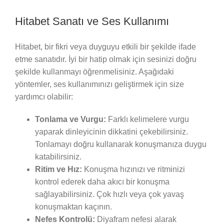
Hitabet Sanatı ve Ses Kullanımı
Hitabet, bir fikri veya duyguyu etkili bir şekilde ifade
etme sanatıdır. İyi bir hatip olmak için sesinizi doğru
şekilde kullanmayı öğrenmelisiniz. Aşağıdaki
yöntemler, ses kullanımınızı geliştirmek için size
yardımcı olabilir:
Tonlama ve Vurgu:
Farklı kelimelere vurgu
yaparak dinleyicinin dikkatini çekebilirsiniz.
Tonlamayı doğru kullanarak konuşmanıza duygu
katabilirsiniz.
Ritim ve Hız:
Konuşma hızınızı ve ritminizi
kontrol ederek daha akıcı bir konuşma
sağlayabilirsiniz. Çok hızlı veya çok yavaş
konuşmaktan kaçının.
Nefes Kontrolü:
Diyafram nefesi alarak