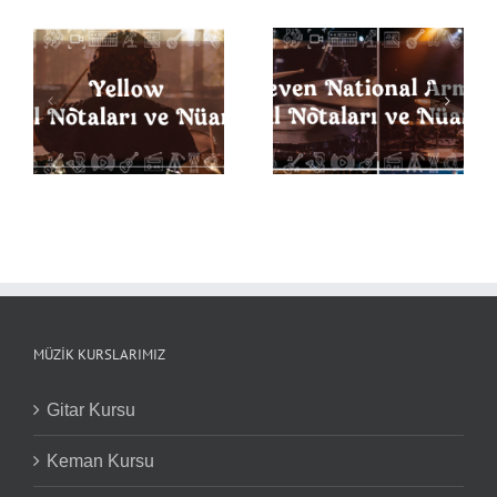
Seven Nation Army
ı
Back in Black Davul
Davul Notaları ve
Notaları ve Nüansları
Nüansları
MÜZIK KURSLARIMIZ
Gitar Kursu
Keman Kursu