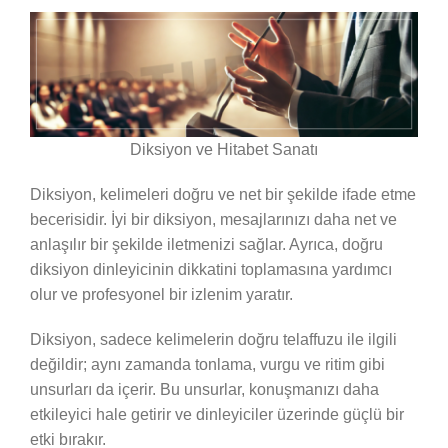
Diksiyon ve Hitabet Sanatı
Diksiyon, kelimeleri doğru ve net bir şekilde ifade etme
becerisidir. İyi bir diksiyon, mesajlarınızı daha net ve
anlaşılır bir şekilde iletmenizi sağlar. Ayrıca, doğru
diksiyon dinleyicinin dikkatini toplamasına yardımcı
olur ve profesyonel bir izlenim yaratır.
Diksiyon, sadece kelimelerin doğru telaffuzu ile ilgili
değildir; aynı zamanda tonlama, vurgu ve ritim gibi
unsurları da içerir. Bu unsurlar, konuşmanızı daha
etkileyici hale getirir ve dinleyiciler üzerinde güçlü bir
etki bırakır.