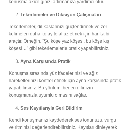
konuşma akıcılığınızı artırmanıza yardımcı olur.
Tekerlemeler ve Diksiyon Çalışmaları
Tekerlemeler, dil kaslarınızı güçlendirmek ve zor
kelimeleri daha kolay telaffuz etmek için harika bir
araçtır. Örneğin, “Şu köşe yaz köşesi, bu köşe kış
köşesi…” gibi tekerlemelerle pratik yapabilirsiniz.
Ayna Karşısında Pratik
Konuşma sırasında yüz ifadelerinizi ve ağız
hareketlerinizi kontrol etmek için ayna karşısında pratik
yapabilirsiniz. Bu yöntem, beden dilinizin
konuşmanızla uyumlu olmasını sağlar.
Ses Kayıtlarıyla Geri Bildirim
Kendi konuşmanızı kaydederek ses tonunuzu, vurgu
ve ritminizi değerlendirebilirsiniz. Kayıtları dinleyerek