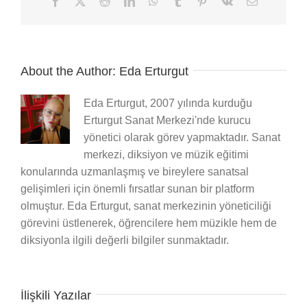
Facebook
X
Reddit
LinkedIn
WhatsApp
Tumblr
Pinterest
Vk
E-
posta
About the Author:
Eda Erturgut
Eda Erturgut, 2007 yılında kurduğu
Erturgut Sanat Merkezi'nde kurucu
yönetici olarak görev yapmaktadır. Sanat
merkezi, diksiyon ve müzik eğitimi
konularında uzmanlaşmış ve bireylere sanatsal
gelişimleri için önemli fırsatlar sunan bir platform
olmuştur. Eda Erturgut, sanat merkezinin yöneticiliği
görevini üstlenerek, öğrencilere hem müzikle hem de
diksiyonla ilgili değerli bilgiler sunmaktadır.
İlişkili Yazılar