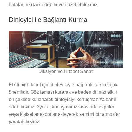
hatalarınızı fark edebilir ve düzeltebilirsiniz.
Dinleyici ile Bağlantı Kurma
Diksiyon ve Hitabet Sanatı
Etkili bir hitabet için dinleyiciyle bağlantı kurmak çok
önemlidir. Göz teması kurarak ve beden dilinizi etkili
bir şekilde kullanarak dinleyiciyi konuşmanıza dahil
edebilirsiniz. Ayrıca, konuşmanız sırasında espriler
veya kişisel anekdotlar ekleyerek samimi bir atmosfer
yaratabilirsiniz.