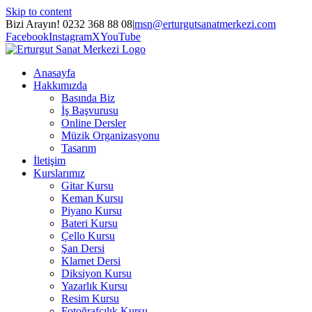
Skip to content
Bizi Arayın! 0232 368 88 08
|
msn@erturgutsanatmerkezi.com
Facebook
Instagram
X
YouTube
Anasayfa
Hakkımızda
Basında Biz
İş Başvurusu
Online Dersler
Müzik Organizasyonu
Tasarım
İletişim
Kurslarımız
Gitar Kursu
Keman Kursu
Piyano Kursu
Bateri Kursu
Çello Kursu
Şan Dersi
Klarnet Dersi
Diksiyon Kursu
Yazarlık Kursu
Resim Kursu
Fotoğrafçılık Kursu