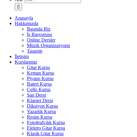
Anasayfa
Hakkımızda
Basında Biz
İş Başvurusu
Online Dersler
Müzik Organizasyonu
Tasarım
İletişim
Kurslarımız
Gitar Kursu
Keman Kursu
Piyano Kursu
Bateri Kursu
Çello Kursu
Şan Dersi
Klarnet Dersi
Diksiyon Kursu
Yazarlık Kursu
Resim Kursu
Fotoğrafçılık Kursu
Elektro Gitar Kursu
Klasik Gitar Kursu