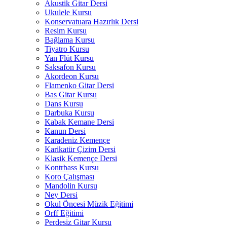
Akustik Gitar Dersi
Ukulele Kursu
Konservatuara Hazırlık Dersi
Resim Kursu
Bağlama Kursu
Tiyatro Kursu
Yan Flüt Kursu
Saksafon Kursu
Akordeon Kursu
Flamenko Gitar Dersi
Bas Gitar Kursu
Dans Kursu
Darbuka Kursu
Kabak Kemane Dersi
Kanun Dersi
Karadeniz Kemençe
Karikatür Çizim Dersi
Klasik Kemençe Dersi
Kontrbass Kursu
Koro Çalışması
Mandolin Kursu
Ney Dersi
Okul Öncesi Müzik Eğitimi
Orff Eğitimi
Perdesiz Gitar Kursu