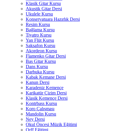
Klasik Gitar Kursu
Akustik Gitar Dersi
Ukulele Kursu
Konservatuara Hazırlık Dersi
Resim Kursu
Bağlama Kursu
Tiyatro Kursu
Yan Flüt Kursu
Saksafon Kursu
Akordeon Kursu
Flamenko Gitar Dersi
Bas Gitar Kursu
Dans Kursu
Darbuka Kursu
Kabak Kemane Dersi
Kanun Dersi
Karadeniz Kemençe
Karikatür Çizim Dersi
Klasik Kemençe Dersi
Kontrbass Kursu
Koro Çalışması
Mandolin Kursu
Ney Dersi
Okul Öncesi Müzik Eğitimi
Orff Eğitimi