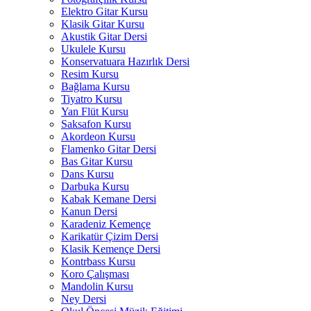
Elektro Gitar Kursu
Klasik Gitar Kursu
Akustik Gitar Dersi
Ukulele Kursu
Konservatuara Hazırlık Dersi
Resim Kursu
Bağlama Kursu
Tiyatro Kursu
Yan Flüt Kursu
Saksafon Kursu
Akordeon Kursu
Flamenko Gitar Dersi
Bas Gitar Kursu
Dans Kursu
Darbuka Kursu
Kabak Kemane Dersi
Kanun Dersi
Karadeniz Kemençe
Karikatür Çizim Dersi
Klasik Kemençe Dersi
Kontrbass Kursu
Koro Çalışması
Mandolin Kursu
Ney Dersi