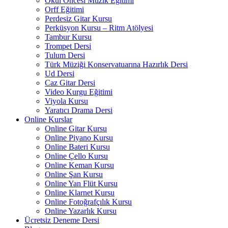
Okul Öncesi Müzik Eğitimi
Orff Eğitimi
Perdesiz Gitar Kursu
Perküsyon Kursu – Ritm Atölyesi
Tambur Kursu
Trompet Dersi
Tulum Dersi
Türk Müziği Konservatuarına Hazırlık Dersi
Ud Dersi
Caz Gitar Dersi
Video Kurgu Eğitimi
Viyola Kursu
Yaratıcı Drama Dersi
Online Kurslar
Online Gitar Kursu
Online Piyano Kursu
Online Bateri Kursu
Online Çello Kursu
Online Keman Kursu
Online Şan Kursu
Online Yan Flüt Kursu
Online Klarnet Kursu
Online Fotoğrafçılık Kursu
Online Yazarlık Kursu
Ücretsiz Deneme Dersi