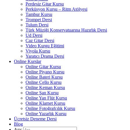
Perdesiz Gitar Kursu
Perküsyon Kursu – Ritm Atölyesi
Tambur Kursu
Trompet Dersi
Tulum Dersi
Türk Müziği Konservatuarına Hazırlık Dersi
Ud Dersi
Caz Gitar Dersi
Video Kurgu Eğitimi
Viyola Kursu
Yaratıcı Drama Dersi
Online Kurslar
Online Gitar Kursu
Online Piyano Kursu
Online Bateri Kursu
Online Çello Kursu
Online Keman Kursu
Online Şan Kursu
Online Yan Flüt Kursu
Online Klarnet Kursu
Online Fotoğrafçılık Kursu
Online Yazarlık Kursu
Ücretsiz Deneme Dersi
Blog
Ara: