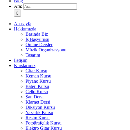
Blog
Ara:
Anasayfa
Hakkımızda
Basında Biz
İş Başvurusu
Online Dersler
Müzik Organizasyonu
Tasarım
İletişim
Kurslarımız
Gitar Kursu
Keman Kursu
Piyano Kursu
Bateri Kursu
Çello Kursu
Şan Dersi
Klarnet Dersi
Diksiyon Kursu
Yazarlık Kursu
Resim Kursu
Fotoğrafçılık Kursu
Elektro Gitar Kursu