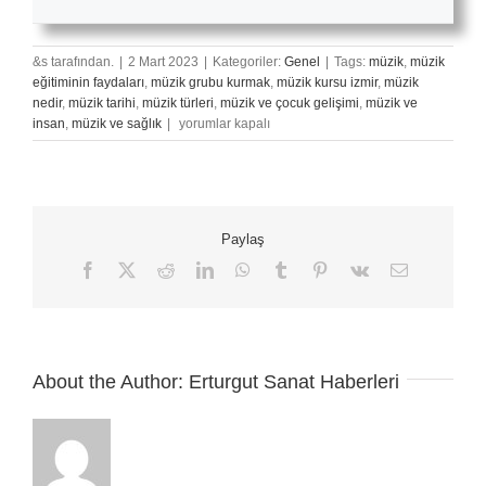
&s tarafından.
|
2 Mart 2023
|
Kategoriler:
Genel
|
Tags:
müzik
,
müzik
eğitiminin faydaları
,
müzik grubu kurmak
,
müzik kursu izmir
,
müzik
nedir
,
müzik tarihi
,
müzik türleri
,
müzik ve çocuk gelişimi
,
müzik ve
İleri
insan
,
müzik ve sağlık
|
yorumlar kapalı
Yaş
İçin
Enstrüman
Önerileri
için
Paylaş
Facebook
X
Reddit
LinkedIn
WhatsApp
Tumblr
Pinterest
Vk
E-
posta
About the Author:
Erturgut Sanat Haberleri