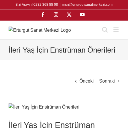
Skip
Bizi Arayın! 0232 368 88 08
|
msn@erturgutsanatmerkezi.com
to
Facebook
Instagram
X
YouTube
content
İleri Yaş İçin Enstrüman Önerileri
Önceki
Sonraki
View
Larger
Image
İleri Yaş İçin Enstrüman