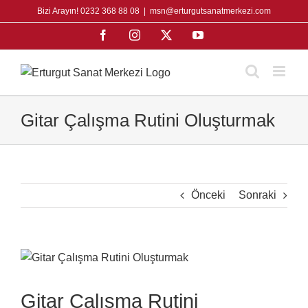
Skip
Bizi Arayın! 0232 368 88 08
|
msn@erturgutsanatmerkezi.com
to
Facebook
Instagram
X
YouTube
content
Gitar Çalışma Rutini Oluşturmak
Önceki
Sonraki
View
Larger
Image
Gitar Çalışma Rutini