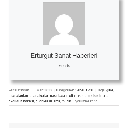
Erturgut Sanat Haberleri
+ posts
&s tarafından.
|
3 Mart 2023
|
Kategoriler:
Genel
,
Gitar
|
Tags:
gitar
,
gitar akorları
,
gitar akorları nasıl basılır
,
gitar akorları nelerdir
,
gitar
Gitar
akorların harfleri
,
gitar kursu izmir
,
müzik
|
yorumlar kapalı
Çalışma
Rutini
Oluşturmak
için