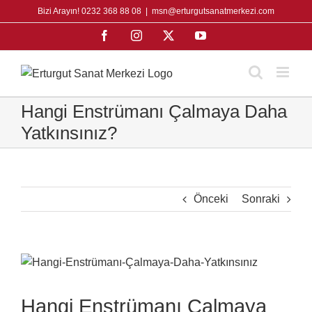
Skip
Bizi Arayın! 0232 368 88 08
|
msn@erturgutsanatmerkezi.com
to
Facebook
Instagram
X
YouTube
content
Hangi Enstrümanı Çalmaya Daha
Yatkınsınız?
Önceki
Sonraki
View
Larger
Image
Hangi Enstrümanı Çalmaya