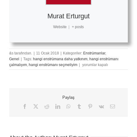
Murat Erturgut
Website
|
+ posts
&s tarafından.
|
11 Ocak 2018
|
Kategoriler:
Enstrümanlar
,
Genel
|
Tags:
hangi enstrümana daha yatkınım
,
hangi enstrümanı
Hangi
çalmalıyım
,
hangi enstrümanı seçmeliyim
|
yorumlar kapalı
Enstrümanı
Çalmaya
Daha
Yatkınsınız?
için
Paylaş
Facebook
X
Reddit
LinkedIn
WhatsApp
Tumblr
Pinterest
Vk
E-
posta