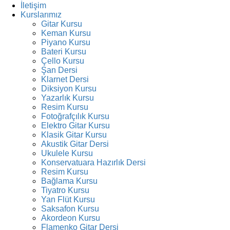
İletişim
Kurslarımız
Gitar Kursu
Keman Kursu
Piyano Kursu
Bateri Kursu
Çello Kursu
Şan Dersi
Klarnet Dersi
Diksiyon Kursu
Yazarlık Kursu
Resim Kursu
Fotoğrafçılık Kursu
Elektro Gitar Kursu
Klasik Gitar Kursu
Akustik Gitar Dersi
Ukulele Kursu
Konservatuara Hazırlık Dersi
Resim Kursu
Bağlama Kursu
Tiyatro Kursu
Yan Flüt Kursu
Saksafon Kursu
Akordeon Kursu
Flamenko Gitar Dersi