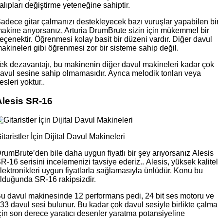
alıpları değiştirme yeteneğine sahiptir.
adece gitar çalmanızı destekleyecek bazı vuruşlar yapabilen bi
akine arıyorsanız, Arturia DrumBrute sizin için mükemmel bir
eçenektir. Öğrenmesi kolay basit bir düzeni vardır. Diğer davul
akineleri gibi öğrenmesi zor bir sisteme sahip değil.
ek dezavantajı, bu makinenin diğer davul makineleri kadar çok
avul sesine sahip olmamasıdır. Ayrıca melodik tonları veya
esleri yoktur..
Alesis SR-16
itaristler İçin Dijital Davul Makineleri
rumBrute’den bile daha uygun fiyatlı bir şey arıyorsanız Alesis
R-16 serisini incelemenizi tavsiye ederiz.. Alesis, yüksek kalitel
lektronikleri uygun fiyatlarla sağlamasıyla ünlüdür. Konu bu
lduğunda SR-16 rakipsizdir.
u davul makinesinde 12 performans pedi, 24 bit ses motoru ve
33 davul sesi bulunur. Bu kadar çok davul sesiyle birlikte çalm
çin son derece yaratıcı desenler yaratma potansiyeline