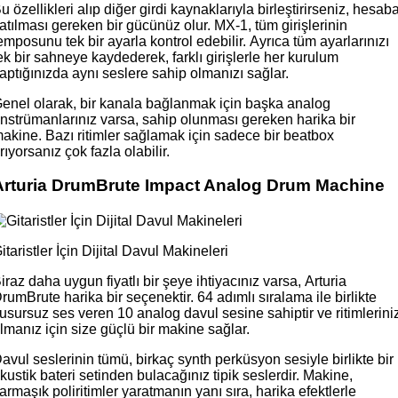
u özellikleri alıp diğer girdi kaynaklarıyla birleştirirseniz, hesab
atılması gereken bir gücünüz olur. MX-1, tüm girişlerinin
emposunu tek bir ayarla kontrol edebilir. Ayrıca tüm ayarlarınızı
ek bir sahneye kaydederek, farklı girişlerle her kurulum
aptığınızda aynı seslere sahip olmanızı sağlar.
enel olarak, bir kanala bağlanmak için başka analog
nstrümanlarınız varsa, sahip olunması gereken harika bir
akine. Bazı ritimler sağlamak için sadece bir beatbox
rıyorsanız çok fazla olabilir.
Arturia DrumBrute Impact Analog Drum Machine
itaristler İçin Dijital Davul Makineleri
iraz daha uygun fiyatlı bir şeye ihtiyacınız varsa, Arturia
rumBrute harika bir seçenektir. 64 adımlı sıralama ile birlikte
usursuz ses veren 10 analog davul sesine sahiptir ve ritimlerini
lmanız için size güçlü bir makine sağlar.
avul seslerinin tümü, birkaç synth perküsyon sesiyle birlikte bir
kustik bateri setinden bulacağınız tipik seslerdir. Makine,
armaşık poliritimler yaratmanın yanı sıra, harika efektlerle