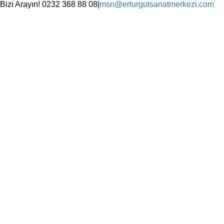
Skip
Bizi Arayın! 0232 368 88 08
|
msn@erturgutsanatmerkezi.com
to
Facebook
Instagram
X
YouTube
content