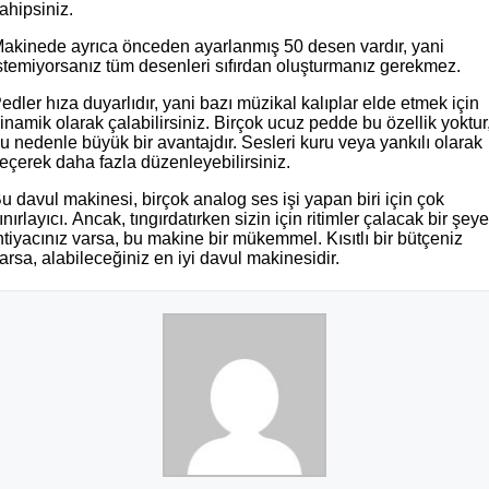
ahipsiniz.
akinede ayrıca önceden ayarlanmış 50 desen vardır, yani
stemiyorsanız tüm desenleri sıfırdan oluşturmanız gerekmez.
edler hıza duyarlıdır, yani bazı müzikal kalıplar elde etmek için
inamik olarak çalabilirsiniz. Birçok ucuz pedde bu özellik yoktur
u nedenle büyük bir avantajdır. Sesleri kuru veya yankılı olarak
eçerek daha fazla düzenleyebilirsiniz.
u davul makinesi, birçok analog ses işi yapan biri için çok
ınırlayıcı. Ancak, tıngırdatırken sizin için ritimler çalacak bir şey
htiyacınız varsa, bu makine bir mükemmel. Kısıtlı bir bütçeniz
arsa, alabileceğiniz en iyi davul makinesidir.