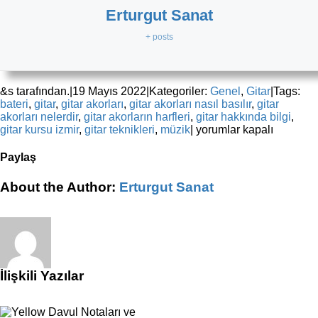
Erturgut Sanat
+ posts
&s tarafından.
|
19 Mayıs 2022
|
Kategoriler:
Genel
,
Gitar
|
Tags:
bateri
,
gitar
,
gitar akorları
,
gitar akorları nasıl basılır
,
gitar
akorları nelerdir
,
gitar akorların harfleri
,
gitar hakkında bilgi
,
Gitaristler
gitar kursu izmir
,
gitar teknikleri
,
müzik
|
yorumlar kapalı
İçin
Dijital
Paylaş
Davul
Makineleri
Facebook
X
Reddit
LinkedIn
WhatsApp
Tumblr
Pinterest
Vk
E-
About the Author:
Erturgut Sanat
için
posta
İlişkili Yazılar