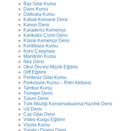
Bas Gitar Kursu
Dans Kursu
Darbuka Kursu
Kabak Kemane Dersi
Kanun Dersi
Karadeniz Kemençe
Karikatür Çizim Dersi
Klasik Kemençe Dersi
Kontrbass Kursu
Koro Çalışması
Mandolin Kursu
Ney Dersi
Okul Öncesi Müzik Eğitimi
Orff Eğitimi
Perdesiz Gitar Kursu
Perküsyon Kursu – Ritm Atölyesi
Tambur Kursu
Trompet Dersi
Tulum Dersi
Türk Müziği Konservatuarına Hazırlık Dersi
Ud Dersi
Caz Gitar Dersi
Video Kurgu Eğitimi
Viyola Kursu
Yaratıcı Drama Dersi