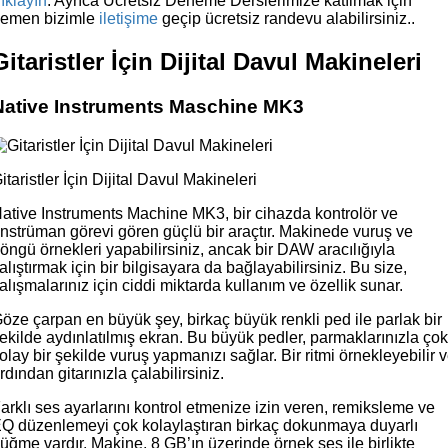
ıklayın
. Ayrıca Ücretsiz Deneme Derslerimize katılmak için
emen bizimle
iletişime
geçip ücretsiz randevu alabilirsiniz..
Gitaristler İçin Dijital Davul Makineleri
Native Instruments Maschine MK3
itaristler İçin Dijital Davul Makineleri
ative Instruments Machine MK3, bir cihazda kontrolör ve
nstrüman görevi gören güçlü bir araçtır. Makinede vuruş ve
öngü örnekleri yapabilirsiniz, ancak bir DAW aracılığıyla
alıştırmak için bir bilgisayara da bağlayabilirsiniz. Bu size,
alışmalarınız için ciddi miktarda kullanım ve özellik sunar.
öze çarpan en büyük şey, birkaç büyük renkli ped ile parlak bir
ekilde aydınlatılmış ekran. Bu büyük pedler, parmaklarınızla ço
olay bir şekilde vuruş yapmanızı sağlar. Bir ritmi örnekleyebilir 
rdından gitarınızla çalabilirsiniz.
arklı ses ayarlarını kontrol etmenize izin veren, remiksleme ve
Q düzenlemeyi çok kolaylaştıran birkaç dokunmaya duyarlı
üğme vardır. Makine, 8 GB’ın üzerinde örnek ses ile birlikte