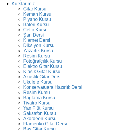
Kurslarımız
Gitar Kursu
Keman Kursu
Piyano Kursu
Bateri Kursu
Çello Kursu
Şan Dersi
Klarnet Dersi
Diksiyon Kursu
Yazarlık Kursu
Resim Kursu
Fotoğrafçılık Kursu
Elektro Gitar Kursu
Klasik Gitar Kursu
Akustik Gitar Dersi
Ukulele Kursu
Konservatuara Hazırlık Dersi
Resim Kursu
Bağlama Kursu
Tiyatro Kursu
Yan Flüt Kursu
Saksafon Kursu
Akordeon Kursu
Flamenko Gitar Dersi
Bas Gitar Kursu