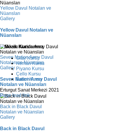
Yellow Davul Notaları ve
Nüansları
Gallery
Yellow Davul Notaları ve
Nüansları
Müzik Kurslarımız
Seven Nation Army Davul
Gitar Kursu
Notaları ve Nüansları
Keman Kursu
Gallery
Piyano Kursu
Çello Kursu
Bateri Kursu
Seven Nation Army Davul
Notaları ve Nüansları
Erturgut Sanat Merkezi 2021
Facebook
Instagram
X
YouTube
Page load link
Back in Black Davul
Notaları ve Nüansları
Gallery
Back in Black Davul