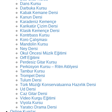
Dans Kursu
Darbuka Kursu
Kabak Kemane Dersi
Kanun Dersi
Karadeniz Kemençe
Karikatür Çizim Dersi
Klasik Kemençe Dersi
Kontrbass Kursu
Koro Çalışması
Mandolin Kursu
Ney Dersi
Okul Öncesi Müzik Eğitimi
Orff Eğitimi
Perdesiz Gitar Kursu
Perküsyon Kursu – Ritm Atölyesi
Tambur Kursu
Trompet Dersi
Tulum Dersi
Türk Müziği Konservatuarına Hazırlık Dersi
Ud Dersi
Caz Gitar Dersi
Video Kurgu Eğitimi
Viyola Kursu
Yaratıcı Drama Dersi
Online Kurslar