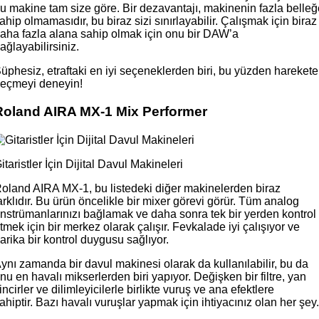
u makine tam size göre. Bir dezavantajı, makinenin fazla belleğ
ahip olmamasıdır, bu biraz sizi sınırlayabilir. Çalışmak için biraz
aha fazla alana sahip olmak için onu bir DAW’a
ağlayabilirsiniz.
üphesiz, etraftaki en iyi seçeneklerden biri, bu yüzden harekete
eçmeyi deneyin!
Roland AIRA MX-1 Mix Performer
itaristler İçin Dijital Davul Makineleri
oland AIRA MX-1, bu listedeki diğer makinelerden biraz
arklıdır. Bu ürün öncelikle bir mixer görevi görür. Tüm analog
nstrümanlarınızı bağlamak ve daha sonra tek bir yerden kontrol
tmek için bir merkez olarak çalışır. Fevkalade iyi çalışıyor ve
arika bir kontrol duygusu sağlıyor.
ynı zamanda bir davul makinesi olarak da kullanılabilir, bu da
nu en havalı mikserlerden biri yapıyor. Değişken bir filtre, yan
incirler ve dilimleyicilerle birlikte vuruş ve ana efektlere
ahiptir. Bazı havalı vuruşlar yapmak için ihtiyacınız olan her şey