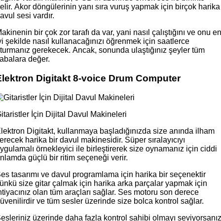
elir. Akor döngülerinin yanı sıra vuruş yapmak için birçok harika
avul sesi vardır.
akinenin bir çok zor tarafı da var, yani nasıl çalıştığını ve onu e
yi şekilde nasıl kullanacağınızı öğrenmek için saatlerce
turmanız gerekecek. Ancak, sonunda ulaştığınız şeyler tüm
abalara değer.
Elektron Digitakt 8-voice Drum Computer
itaristler İçin Dijital Davul Makineleri
lektron Digitakt, kullanmaya başladığınızda size anında ilham
erecek harika bir davul makinesidir. Süper sıralayıcıyı
ygulamalı örnekleyici ile birleştirerek size oynamanız için ciddi
nlamda güçlü bir ritim seçeneği verir.
es tasarımı ve davul programlama için harika bir seçenektir
ünkü size gitar çalmak için harika arka parçalar yapmak için
htiyacınız olan tüm araçları sağlar. Ses motoru son derece
üvenilirdir ve tüm sesler üzerinde size bolca kontrol sağlar.
esleriniz üzerinde daha fazla kontrol sahibi olmayı seviyorsanız