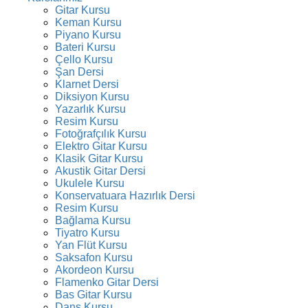
Gitar Kursu
Keman Kursu
Piyano Kursu
Bateri Kursu
Çello Kursu
Şan Dersi
Klarnet Dersi
Diksiyon Kursu
Yazarlık Kursu
Resim Kursu
Fotoğrafçılık Kursu
Elektro Gitar Kursu
Klasik Gitar Kursu
Akustik Gitar Dersi
Ukulele Kursu
Konservatuara Hazırlık Dersi
Resim Kursu
Bağlama Kursu
Tiyatro Kursu
Yan Flüt Kursu
Saksafon Kursu
Akordeon Kursu
Flamenko Gitar Dersi
Bas Gitar Kursu
Dans Kursu