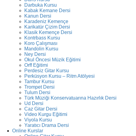
Darbuka Kursu
Kabak Kemane Dersi
Kanun Dersi
Karadeniz Kemençe
Karikatür Çizim Dersi
Klasik Kemençe Dersi
Kontrbass Kursu
Koro Çalışması
Mandolin Kursu
Ney Dersi
Okul Öncesi Müzik Eğitimi
Orff Eğitimi
Perdesiz Gitar Kursu
Perküsyon Kursu – Ritm Atölyesi
Tambur Kursu
Trompet Dersi
Tulum Dersi
Türk Müziği Konservatuarına Hazırlık Dersi
Ud Dersi
Caz Gitar Dersi
Video Kurgu Eğitimi
Viyola Kursu
Yaratıcı Drama Dersi
Online Kurslar