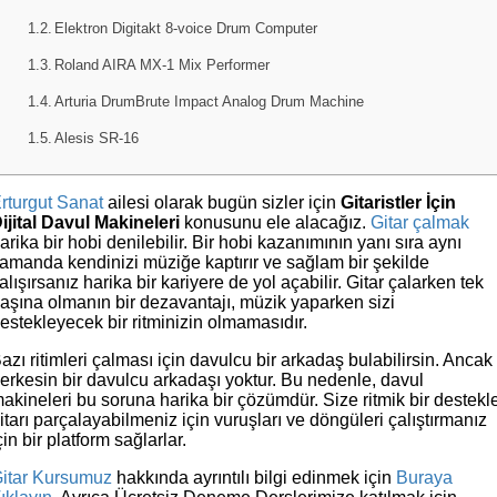
Elektron Digitakt 8-voice Drum Computer
Roland AIRA MX-1 Mix Performer
Arturia DrumBrute Impact Analog Drum Machine
Alesis SR-16
rturgut Sanat
ailesi olarak bugün sizler için
Gitaristler İçin
ijital Davul Makineleri
konusunu ele alacağız.
Gitar çalmak
arika bir hobi denilebilir. Bir hobi kazanımının yanı sıra aynı
amanda kendinizi müziğe kaptırır ve sağlam bir şekilde
alışırsanız harika bir kariyere de yol açabilir. Gitar çalarken tek
aşına olmanın bir dezavantajı, müzik yaparken sizi
estekleyecek bir ritminizin olmamasıdır.
azı ritimleri çalması için davulcu bir arkadaş bulabilirsin. Ancak
erkesin bir davulcu arkadaşı yoktur. Bu nedenle, davul
akineleri bu soruna harika bir çözümdür. Size ritmik bir destekl
itarı parçalayabilmeniz için vuruşları ve döngüleri çalıştırmanız
çin bir platform sağlarlar.
itar Kursumuz
hakkında ayrıntılı bilgi edinmek için
Buraya