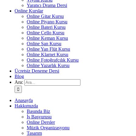
Yaratıcı Drama Dersi
Online Kurslar
Online Gitar Kursu
Online Piyano Kursu
Online Bateri Kursu
Online Çello Kursu
Online Keman Kursu
Online Şan Kursu
Online Yan Flüt Kursu
Online Klarnet Kursu
Online Fotoğrafçılık Kursu
Online Yazarlık Kursu
Ücretsiz Deneme Dersi
Blog
Ara:
Anasayfa
Hakkımızda
Basında Biz
İş Başvurusu
Online Dersler
Müzik Organizasyonu
Tasarım