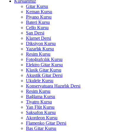
Kurslarımız
Gitar Kursu
Keman Kursu
Piyano Kursu
Bateri Kursu
Çello Kursu
Şan Dersi
Klarnet Dersi
Diksiyon Kursu
Yazarlık Kursu
Resim Kursu
Fotoğrafçılık Kursu
Elektro Gitar Kursu
Klasik Gitar Kursu
Akustik Gitar Dersi
Ukulele Kursu
Konservatuara Hazırlık Dersi
Resim Kursu
Bağlama Kursu
Tiyatro Kursu
Yan Flüt Kursu
Saksafon Kursu
Akordeon Kursu
Flamenko Gitar Dersi
Bas Gitar Kursu