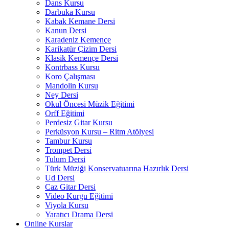
Dans Kursu
Darbuka Kursu
Kabak Kemane Dersi
Kanun Dersi
Karadeniz Kemençe
Karikatür Çizim Dersi
Klasik Kemençe Dersi
Kontrbass Kursu
Koro Çalışması
Mandolin Kursu
Ney Dersi
Okul Öncesi Müzik Eğitimi
Orff Eğitimi
Perdesiz Gitar Kursu
Perküsyon Kursu – Ritm Atölyesi
Tambur Kursu
Trompet Dersi
Tulum Dersi
Türk Müziği Konservatuarına Hazırlık Dersi
Ud Dersi
Caz Gitar Dersi
Video Kurgu Eğitimi
Viyola Kursu
Yaratıcı Drama Dersi
Online Kurslar