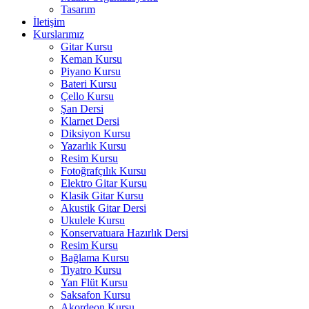
Tasarım
İletişim
Kurslarımız
Gitar Kursu
Keman Kursu
Piyano Kursu
Bateri Kursu
Çello Kursu
Şan Dersi
Klarnet Dersi
Diksiyon Kursu
Yazarlık Kursu
Resim Kursu
Fotoğrafçılık Kursu
Elektro Gitar Kursu
Klasik Gitar Kursu
Akustik Gitar Dersi
Ukulele Kursu
Konservatuara Hazırlık Dersi
Resim Kursu
Bağlama Kursu
Tiyatro Kursu
Yan Flüt Kursu
Saksafon Kursu
Akordeon Kursu