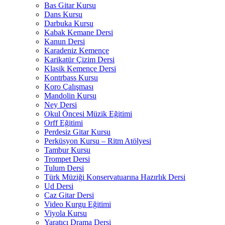
Bas Gitar Kursu
Dans Kursu
Darbuka Kursu
Kabak Kemane Dersi
Kanun Dersi
Karadeniz Kemençe
Karikatür Çizim Dersi
Klasik Kemençe Dersi
Kontrbass Kursu
Koro Çalışması
Mandolin Kursu
Ney Dersi
Okul Öncesi Müzik Eğitimi
Orff Eğitimi
Perdesiz Gitar Kursu
Perküsyon Kursu – Ritm Atölyesi
Tambur Kursu
Trompet Dersi
Tulum Dersi
Türk Müziği Konservatuarına Hazırlık Dersi
Ud Dersi
Caz Gitar Dersi
Video Kurgu Eğitimi
Viyola Kursu
Yaratıcı Drama Dersi