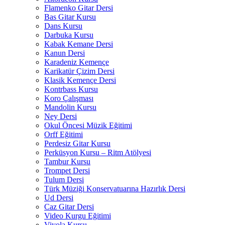
Flamenko Gitar Dersi
Bas Gitar Kursu
Dans Kursu
Darbuka Kursu
Kabak Kemane Dersi
Kanun Dersi
Karadeniz Kemençe
Karikatür Çizim Dersi
Klasik Kemençe Dersi
Kontrbass Kursu
Koro Çalışması
Mandolin Kursu
Ney Dersi
Okul Öncesi Müzik Eğitimi
Orff Eğitimi
Perdesiz Gitar Kursu
Perküsyon Kursu – Ritm Atölyesi
Tambur Kursu
Trompet Dersi
Tulum Dersi
Türk Müziği Konservatuarına Hazırlık Dersi
Ud Dersi
Caz Gitar Dersi
Video Kurgu Eğitimi
Viyola Kursu