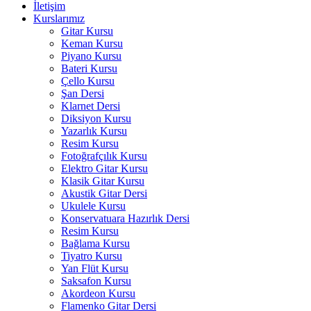
İletişim
Kurslarımız
Gitar Kursu
Keman Kursu
Piyano Kursu
Bateri Kursu
Çello Kursu
Şan Dersi
Klarnet Dersi
Diksiyon Kursu
Yazarlık Kursu
Resim Kursu
Fotoğrafçılık Kursu
Elektro Gitar Kursu
Klasik Gitar Kursu
Akustik Gitar Dersi
Ukulele Kursu
Konservatuara Hazırlık Dersi
Resim Kursu
Bağlama Kursu
Tiyatro Kursu
Yan Flüt Kursu
Saksafon Kursu
Akordeon Kursu
Flamenko Gitar Dersi