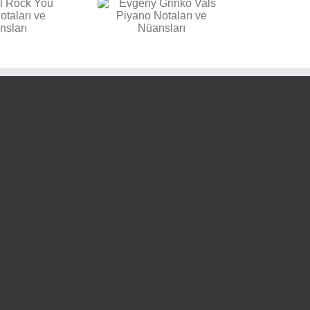
vgeny Grinko Vals
Piyano Notaları ve
Nüansları