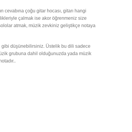
n cevabına çoğu gitar hocası, gitarı hangi
likleriyle çalmak ise akor öğrenmeniz size
sololar atmak, müzik zevkiniz geliştikçe notaya
 gibi düşünebilirsiniz. Üstelik bu dili sadece
ir müzik grubuna dahil olduğunuzda yada müzik
otadır..