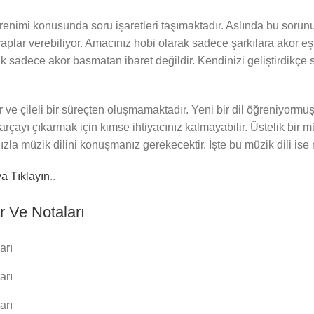
enimi konusunda soru işaretleri taşımaktadır. Aslında bu sorunu
aplar verebiliyor. Amacınız hobi olarak sadece şarkılara akor eş
ak sadece akor basmatan ibaret değildir. Kendinizi geliştirdikçe 
r ve çileli bir süreçten oluşmamaktadır. Yeni bir dil öğreniyormuş
 parçayı çıkarmak için kimse ihtiyacınız kalmayabilir. Üstelik b
la müzik dilini konuşmanız gerekecektir. İşte bu müzik dili ise n
a Tıklayın
..
r Ve Notaları