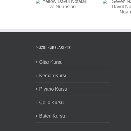
Seven Nation Army
 Davul Notaları ve
Bac
Davul Notaları ve
Nüansları
Not
Nüansları
MÜZIK KURSLARIMIZ
Gitar Kursu
Keman Kursu
Piyano Kursu
Çello Kursu
Bateri Kursu