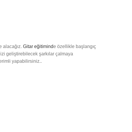
 alacağız.
Gitar eğitimind
e özellikle başlangıç
nizi geliştirebilecek şarkılar çalmaya
imli yapabilirsiniz..