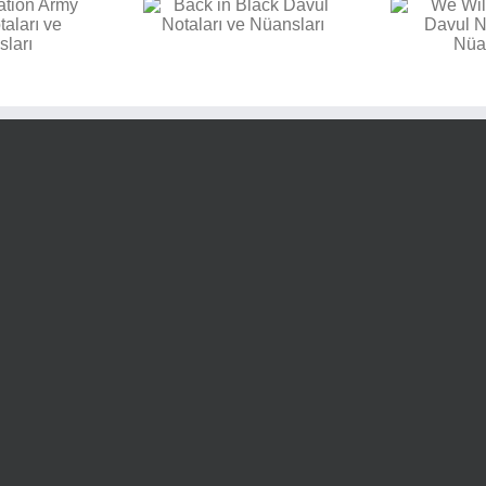
E
k in Black Davul
We Will Rock You Davul
aları ve Nüansları
Notaları ve Nüansları