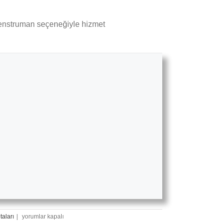
r enstruman seçeneğiyle hizmet
Gitar
taları
|
yorumlar kapalı