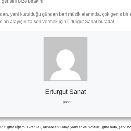
 gerisini bize bırakın!
ından, yani kurulduğu günden beri müzik alanında, çok geniş bi
sları arayışınıza son vermek için Erturgut Sanat burada!
Erturgut Sanat
+ posts
ags:
gitar eğitimi
,
Gitar İle Çalınabilen Kolay Şarkılar Ve Notaları
,
gitar nota
,
şarkı no