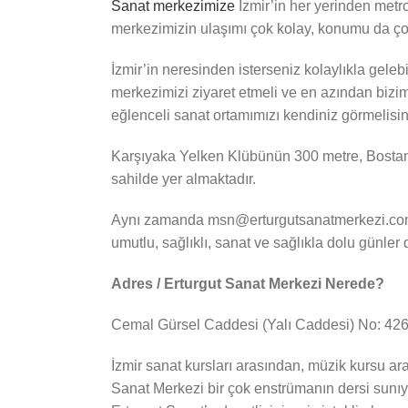
Sanat merkezimize
İzmir’in her yerinden metr
merkezimizin ulaşımı çok kolay, konumu da ço
İzmir’in neresinden isterseniz kolaylıkla geleb
merkezimizi ziyaret etmeli ve en azından bizim
eğlenceli sanat ortamımızı kendiniz görmelisin
Karşıyaka Yelken Klübünün 300 metre, Bostanlı
sahilde yer almaktadır.
Aynı zamanda msn@erturgutsanatmerkezi.com mai
umutlu, sağlıklı, sanat ve sağlıkla dolu günler d
Adres / Erturgut Sanat Merkezi Nerede?
Cemal Gürsel Caddesi (Yalı Caddesi) No: 426 
İzmir sanat kursları arasından, müzik kursu ara
Sanat Merkezi bir çok enstrümanın dersi sunıyo