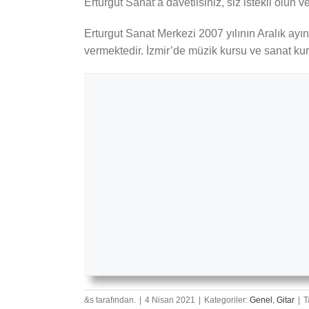
Erturgut Sanat’a davetlisiniz, siz istekli olun ve
Erturgut Sanat Merkezi 2007 yılının Aralık ay
vermektedir. İzmir’de müzik kursu ve sanat kur
&s tarafından.
|
4 Nisan 2021
|
Kategoriler:
Genel
,
Gitar
|
T