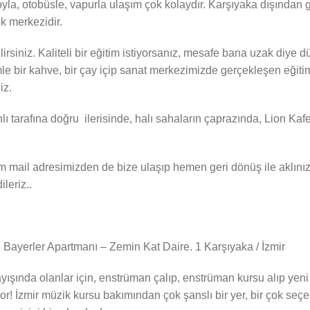
oyla, otobüsle, vapurla ulaşım çok kolaydır. Karşıyaka dışında
k merkezidir.
ilirsiniz. Kaliteli bir eğitim istiyorsanız, mesafe bana uzak diy
le bir kahve, bir çay içip sanat merkezimizde gerçekleşen eğitiml
iz.
 tarafına doğru ilerisinde, halı sahaların çaprazında, Lion Kaf
l adresimizden de bize ulaşıp hemen geri dönüş ile aklınızdaki
ileriz..
Bayerler Apartmanı – Zemin Kat Daire. 1 Karşıyaka / İzmir
yışında olanlar için, enstrüman çalıp, enstrüman kursu alıp yeni 
r! İzmir müzik kursu bakımından çok şanslı bir yer, bir çok seç