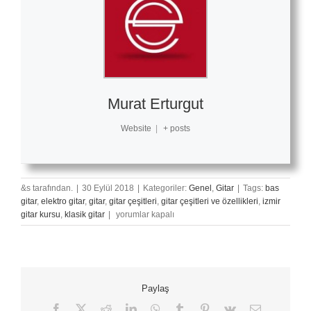
Murat Erturgut
Website
|
+ posts
&s tarafından.
|
30 Eylül 2018
|
Kategoriler:
Genel
,
Gitar
|
Tags:
bas
gitar
,
elektro gitar
,
gitar
,
gitar çeşitleri
,
gitar çeşitleri ve özellikleri
,
izmir
Gitar
gitar kursu
,
klasik gitar
|
yorumlar kapalı
Çeşitleri
Ve
Özellikleri
Bölüm:
1
Paylaş
için
Facebook
X
Reddit
LinkedIn
WhatsApp
Tumblr
Pinterest
Vk
E-