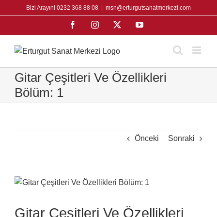
Skip
Bizi Arayın! 0232 368 88 08
|
msn@erturgutsanatmerkezi.com
to
Facebook
Instagram
X
YouTube
content
Gitar Çeşitleri Ve Özellikleri
Bölüm: 1
Önceki
Sonraki
View
Larger
Image
Gitar Çeşitleri Ve Özellikleri