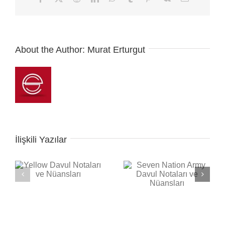
posta
About the Author:
Murat Erturgut
İlişkili Yazılar
Seven Nation Army
ı
Davul Notaları ve
Nüansları
Back in Black Davul
Notaları ve Nüansları