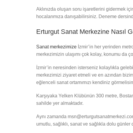
Aklınızda oluşan soru işaretlerini gidermek içi
hocalarımıza danışabilirsiniz. Deneme dersinde
Erturgut Sanat Merkezine Nasıl Ge
Sanat merkezimize
İzmir’in her yerinden metr
merkezimizin ulaşımı çok kolay, konumu da ço
İzmir’in neresinden isterseniz kolaylıkla geleb
merkezimizi ziyaret etmeli ve en azından bizim
eğlenceli sanat ortamımızı kendiniz görmelisin
Karşıyaka Yelken Klübünün 300 metre, Bostanlı
sahilde yer almaktadır.
Aynı zamanda msn@erturgutsanatmerkezi.com mai
umutlu, sağlıklı, sanat ve sağlıkla dolu günler d