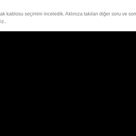
n jak kablosu seçimini inceledik. Aklınıza takılan diğer soru ve so
iz..