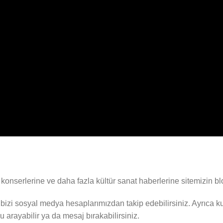
e, konserlerine ve daha fazla kültür sanat haberlerine sitemizin b
bizi sosyal medya hesaplarımızdan takip edebilirsiniz. Ayrıca ku
 arayabilir ya da mesaj bırakabilirsiniz.