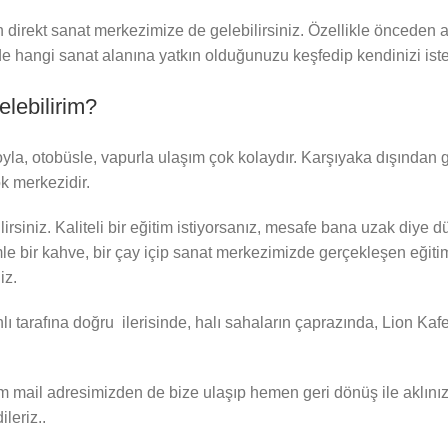
n direkt sanat merkezimize de gelebilirsiniz. Özellikle önceden a
 hangi sanat alanına yatkın olduğunuzu keşfedip kendinizi istedi
lebilirim?
oyla, otobüsle, vapurla ulaşım çok kolaydır. Karşıyaka dışında
k merkezidir.
ilirsiniz. Kaliteli bir eğitim istiyorsanız, mesafe bana uzak diy
le bir kahve, bir çay içip sanat merkezimizde gerçekleşen eğitiml
iz.
 tarafına doğru ilerisinde, halı sahaların çaprazında, Lion Kaf
l adresimizden de bize ulaşıp hemen geri dönüş ile aklınızdaki
ileriz..