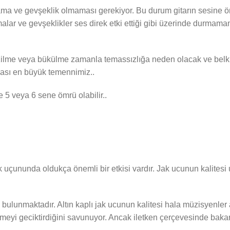
nama ve gevşeklik olmaması gerekiyor. Bu durum gitarın sesine öne
malar ve gevşeklikler ses direk etki ettiği gibi üzerinde durmam
ezilme veya bükülme zamanla temassızlığa neden olacak ve belki 
ması en büyük temennimiz..
e 5 veya 6 sene ömrü olabilir..
 uçununda oldukça önemli bir etkisi vardır. Jak ucunun kalitesi 
şi bulunmaktadır. Altın kaplı jak ucunun kalitesi hala müzisyenler 
nmeyi geciktirdiğini savunuyor. Ancak iletken çerçevesinde baka