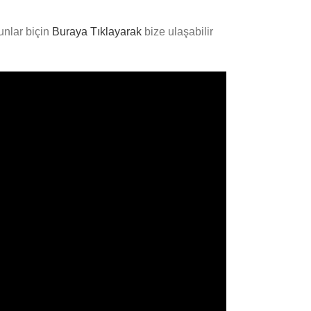
runlar biçin
Buraya Tıklayarak
bize ulaşabilir