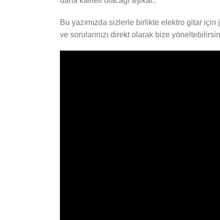
daha kaliteli olacağı aşikar..
Bu yazımızda sizlerle birlikte elektro gitar içi
ve sorularınızı direkt olarak bize yöneltebilirsin