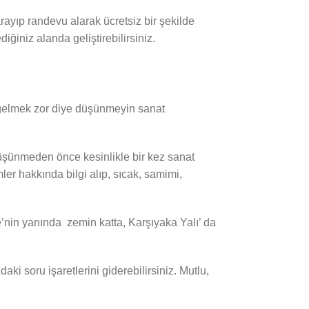
rayıp randevu alarak ücretsiz bir şekilde
ğiniz alanda geliştirebilirsiniz.
n gelmek zor diye düşünmeyin sanat
e düşünmeden önce kesinlikle bir kez sanat
er hakkında bilgi alıp, sıcak, samimi,
e’nin yanında zemin katta, Karşıyaka Yalı’ da
 soru işaretlerini giderebilirsiniz. Mutlu,