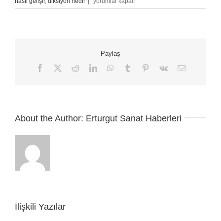
Diksiyon
nasıl gelişir
,
diksiyon nedir
|
yorumlar kapalı
Ve
Sosyal
Hayat
İlişkisi:
Konuşmanın
Paylaş
Gücü
için
Facebook
X
Reddit
LinkedIn
WhatsApp
Tumblr
Pinterest
Vk
E-
posta
About the Author:
Erturgut Sanat Haberleri
İlişkili Yazılar