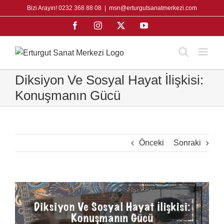
Skip
Bizi Arayın! 0232 368 88 08
|
msn@erturgutsanatmerkezi.com
to
Facebook
Instagram
X
YouTube
content
Diksiyon Ve Sosyal Hayat İlişkisi:
Konuşmanın Gücü
Önceki
Sonraki
View
Larger
Image