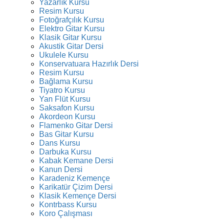
Yazarlık Kursu
Resim Kursu
Fotoğrafçılık Kursu
Elektro Gitar Kursu
Klasik Gitar Kursu
Akustik Gitar Dersi
Ukulele Kursu
Konservatuara Hazırlık Dersi
Resim Kursu
Bağlama Kursu
Tiyatro Kursu
Yan Flüt Kursu
Saksafon Kursu
Akordeon Kursu
Flamenko Gitar Dersi
Bas Gitar Kursu
Dans Kursu
Darbuka Kursu
Kabak Kemane Dersi
Kanun Dersi
Karadeniz Kemençe
Karikatür Çizim Dersi
Klasik Kemençe Dersi
Kontrbass Kursu
Koro Çalışması