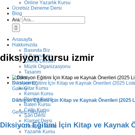
Online Yazarlık Kursu
Ücretsiz Deneme Dersi
Blog
Ara:
Anasayfa
Hakkımızda
Basında Biz
diksiyon kursu izmir
İş Başvurusu
Online Dersler
Müzik Organizasyonu
Tasarım
İletişim
Kurslarımız
Diksiyon Eğitimi İçin Kitap ve Kaynak Önerileri (2025 List
Gitar Kursu
Gallery
Keman Kursu
Piyano Kursu
Diksiyon Eğitimi İçin Kitap ve Kaynak Önerileri (2025 L
Bateri Kursu
Çello Kursu
Genel
,
Diksiyon
Şan Dersi
Klarnet Dersi
Diksiyon Eğitimi İçin Kitap ve Kaynak Ön
Diksiyon Kursu
Yazarlık Kursu