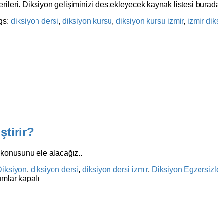
erileri. Diksiyon gelişiminizi destekleyecek kaynak listesi burad
gs:
diksiyon dersi
,
diksiyon kursu
,
diksiyon kursu izmir
,
izmir dik
ştirir?
 konusunu ele alacağız..
Diksiyon
,
diksiyon dersi
,
diksiyon dersi izmir
,
Diksiyon Egzersizle
mlar kapalı