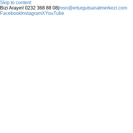
Skip to content
Bizi Arayın! 0232 368 88 08
|
msn@erturgutsanatmerkezi.com
Facebook
Instagram
X
YouTube