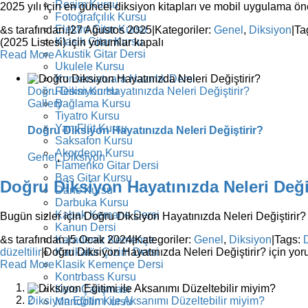
Resim Kursu
2025 yılı için en güncel diksiyon kitapları ve mobil uygulama ön
Fotoğrafçılık Kursu
Elektro Gitar Kursu
&s tarafından.
|
27 Ağustos 2025
|
Kategoriler:
Genel
,
Diksiyon
|
Ta
Klasik Gitar Kursu
(2025 Listesi) için
yorumlar kapalı
Akustik Gitar Dersi
Read More
Ukulele Kursu
Konservatuara Hazırlık Dersi
Doğru Diksiyon Hayatınızda Neleri Değiştirir?
Resim Kursu
Gallery
Bağlama Kursu
Tiyatro Kursu
Yan Flüt Kursu
Doğru Diksiyon Hayatınızda Neleri Değiştirir?
Saksafon Kursu
Akordeon Kursu
Genel
,
Diksiyon
Flamenko Gitar Dersi
Bas Gitar Kursu
Doğru Diksiyon Hayatınızda Neleri Deği
Dans Kursu
Darbuka Kursu
Kabak Kemane Dersi
Bugün sizler için Doğru Diksiyon Hayatınızda Neleri Değiştirir?
Kanun Dersi
Karadeniz Kemençe
&s tarafından.
|
5 Ocak 2024
|
Kategoriler:
Genel
,
Diksiyon
|
Tags:
Karikatür Çizim Dersi
düzeltilir
|
Doğru Diksiyon Hayatınızda Neleri Değiştirir? için
yoru
Klasik Kemençe Dersi
Read More
Kontrbass Kursu
1
Koro Çalışması
2
Diksiyon Eğitimi ile Aksanımı Düzeltebilir miyim?
Mandolin Kursu