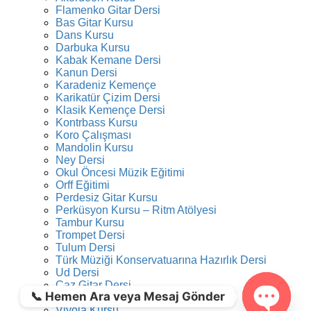
Flamenko Gitar Dersi
Bas Gitar Kursu
Dans Kursu
Darbuka Kursu
Kabak Kemane Dersi
Kanun Dersi
Karadeniz Kemençe
Karikatür Çizim Dersi
Klasik Kemençe Dersi
Kontrbass Kursu
Koro Çalışması
Mandolin Kursu
Ney Dersi
Okul Öncesi Müzik Eğitimi
Orff Eğitimi
Perdesiz Gitar Kursu
Perküsyon Kursu – Ritm Atölyesi
Tambur Kursu
Trompet Dersi
Tulum Dersi
Türk Müziği Konservatuarına Hazırlık Dersi
Ud Dersi
Caz Gitar Dersi
📞 Hemen Ara veya Mesaj Gönder
Video Kurgu Eğitimi
Viyola Kursu