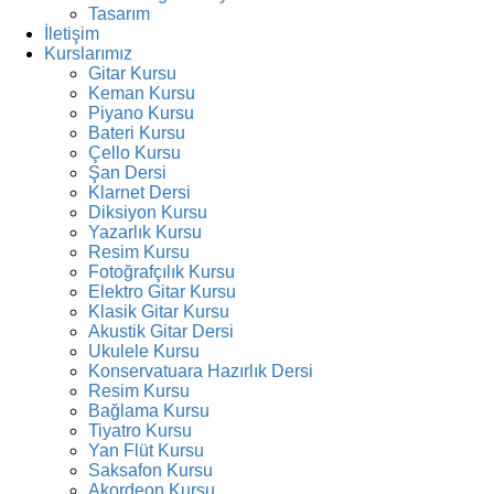
Tasarım
İletişim
Kurslarımız
Gitar Kursu
Keman Kursu
Piyano Kursu
Bateri Kursu
Çello Kursu
Şan Dersi
Klarnet Dersi
Diksiyon Kursu
Yazarlık Kursu
Resim Kursu
Fotoğrafçılık Kursu
Elektro Gitar Kursu
Klasik Gitar Kursu
Akustik Gitar Dersi
Ukulele Kursu
Konservatuara Hazırlık Dersi
Resim Kursu
Bağlama Kursu
Tiyatro Kursu
Yan Flüt Kursu
Saksafon Kursu
Akordeon Kursu