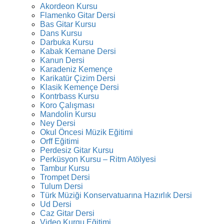
Akordeon Kursu
Flamenko Gitar Dersi
Bas Gitar Kursu
Dans Kursu
Darbuka Kursu
Kabak Kemane Dersi
Kanun Dersi
Karadeniz Kemençe
Karikatür Çizim Dersi
Klasik Kemençe Dersi
Kontrbass Kursu
Koro Çalışması
Mandolin Kursu
Ney Dersi
Okul Öncesi Müzik Eğitimi
Orff Eğitimi
Perdesiz Gitar Kursu
Perküsyon Kursu – Ritm Atölyesi
Tambur Kursu
Trompet Dersi
Tulum Dersi
Türk Müziği Konservatuarına Hazırlık Dersi
Ud Dersi
Caz Gitar Dersi
Video Kurgu Eğitimi