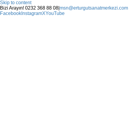
Skip to content
Bizi Arayın! 0232 368 88 08
|
msn@erturgutsanatmerkezi.com
Facebook
Instagram
X
YouTube