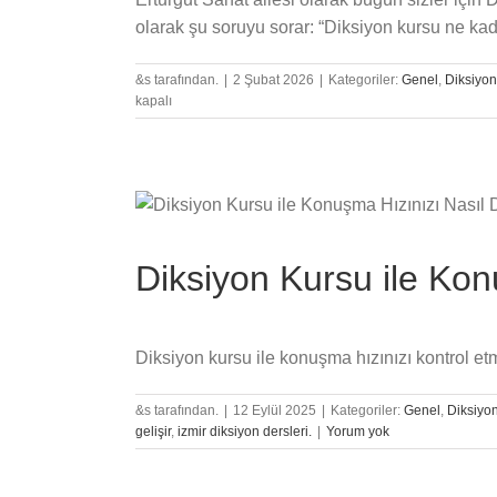
olarak şu soruyu sorar: “Diksiyon kursu ne kada
&s tarafından.
|
2 Şubat 2026
|
Kategoriler:
Genel
,
Diksiyon
kapalı
Diksiyon Kursu ile Kon
Diksiyon kursu ile konuşma hızınızı kontrol etm
&s tarafından.
|
12 Eylül 2025
|
Kategoriler:
Genel
,
Diksiyo
gelişir
,
izmir diksiyon dersleri.
|
Yorum yok