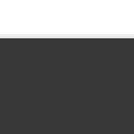
akkında
ık
orulan
orular
e
evapları
çin