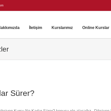
com
akkımızda
İletişim
Kurslarımız
Online Kurslar
zler
ar Sürer?
n Diksiyon Kursu Ne Kadar Sürer? konusu ele alacağız.. Diksiyon