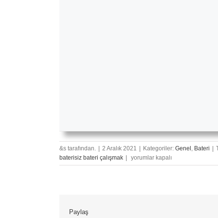
&s tarafından.
|
2 Aralık 2021
|
Kategoriler:
Genel
,
Bateri
|
Davulcular
baterisiz bateri çalışmak
|
yorumlar kapalı
İçin
Isınma
İpuçları
için
Paylaş