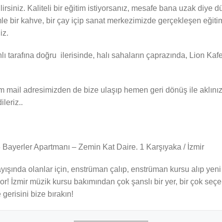
ilirsiniz. Kaliteli bir eğitim istiyorsanız, mesafe bana uzak diy
le bir kahve, bir çay içip sanat merkezimizde gerçekleşen eğitiml
iz.
 tarafına doğru ilerisinde, halı sahaların çaprazında, Lion Kaf
l adresimizden de bize ulaşıp hemen geri dönüş ile aklınızdaki
ileriz..
Bayerler Apartmanı – Zemin Kat Daire. 1 Karşıyaka / İzmir
yışında olanlar için, enstrüman çalıp, enstrüman kursu alıp yeni 
r! İzmir müzik kursu bakımından çok şanslı bir yer, bir çok seç
 gerisini bize bırakın!