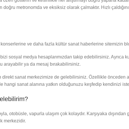
özen gösterin ve kesinlikle her alıştırmayı doğru yapana kadar
n doğru metronomda ve eksiksiz olarak çalmaktır. Hızlı çaldığın
e, konserlerine ve daha fazla kültür sanat haberlerine sitemizin b
bizi sosyal medya hesaplarımızdan takip edebilirsiniz. Ayrıca ku
 arayabilir ya da mesaj bırakabilirsiniz.
n direkt sanat merkezimize de gelebilirsiniz. Özellikle önceden a
 hangi sanat alanına yatkın olduğunuzu keşfedip kendinizi istedi
lebilirim?
oyla, otobüsle, vapurla ulaşım çok kolaydır. Karşıyaka dışında
k merkezidir.