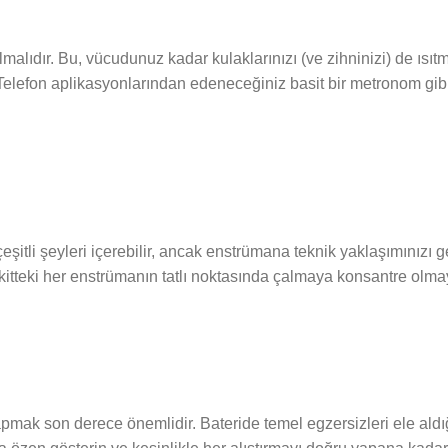
lmalıdır. Bu, vücudunuz kadar kulaklarınızı (ve zihninizi) de ısıt
elefon aplikasyonlarından edeneceğiniz basit bir metronom gibi 
 çeşitli şeyleri içerebilir, ancak enstrümana teknik yaklaşımınızı
 kitteki her enstrümanın tatlı noktasında çalmaya konsantre olm
apmak son derece önemlidir. Bateride temel egzersizleri ele ald