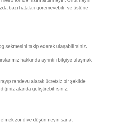
 metronomda hızını arttırmayın. Unutmayın
ızda bazı hataları göremeyebilir ve üstüne
log sekmesini takip ederek ulaşabilirsiniz.
rslarımız hakkında ayrıntılı bilgiye ulaşmak
rayıp randevu alarak ücretsiz bir şekilde
ğiniz alanda geliştirebilirsiniz.
n gelmek zor diye düşünmeyin sanat