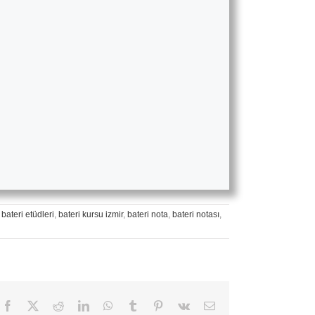
,
bateri etüdleri
,
bateri kursu izmir
,
bateri nota
,
bateri notası
,
Facebook
X
Reddit
LinkedIn
WhatsApp
Tumblr
Pinterest
Vk
E-