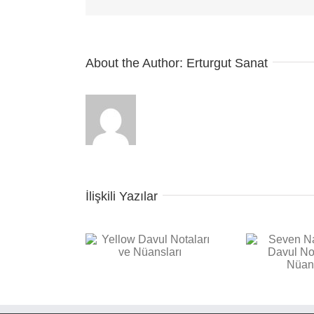
About the Author:
Erturgut Sanat
İlişkili Yazılar
Seven Nation Army
 Davul Notaları ve
Bac
Davul Notaları ve
Nüansları
Not
Nüansları