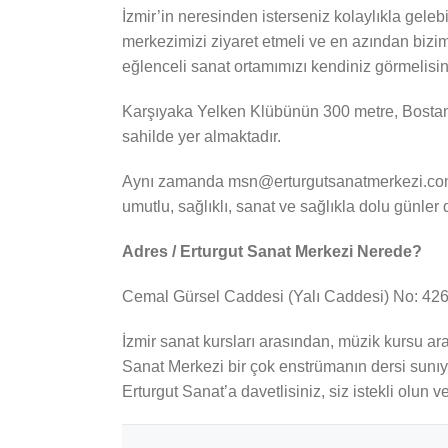
İzmir’in neresinden isterseniz kolaylıkla geleb
merkezimizi ziyaret etmeli ve en azından bizim
eğlenceli sanat ortamımızı kendiniz görmelisin
Karşıyaka Yelken Klübünün 300 metre, Bostanlı
sahilde yer almaktadır.
Aynı zamanda msn@erturgutsanatmerkezi.com mai
umutlu, sağlıklı, sanat ve sağlıkla dolu günler d
Adres / Erturgut Sanat Merkezi Nerede?
Cemal Gürsel Caddesi (Yalı Caddesi) No: 426 
İzmir sanat kursları arasından, müzik kursu ara
Sanat Merkezi bir çok enstrümanın dersi sunıyo
Erturgut Sanat’a davetlisiniz, siz istekli olun ve