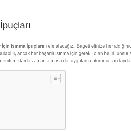
İpuçları
 İçin Isınma İpuçları
nı ele alacağız.. Bageti elinize her aldığınıd
ı bulabilir, ancak her başarılı ısınma için gerekli olan belirli unsur
i önemli miktarda zaman almasa da, uygulama oturumu için faydal