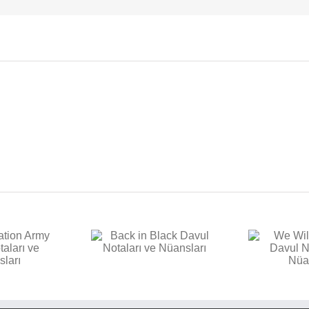
E
k in Black Davul
We Will Rock You Davul
aları ve Nüansları
Notaları ve Nüansları