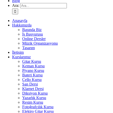
Blog
Ara:
Anasayfa
Hakkımızda
Basında Biz
İş Başvurusu
Online Dersler
Müzik Organizasyonu
Tasarım
İletişim
Kurslarımız
Gitar Kursu
Keman Kursu
Piyano Kursu
Bateri Kursu
Çello Kursu
Şan Dersi
Klarnet Dersi
Diksiyon Kursu
Yazarlık Kursu
Resim Kursu
Fotoğrafçılık Kursu
Elektro Gitar Kursu