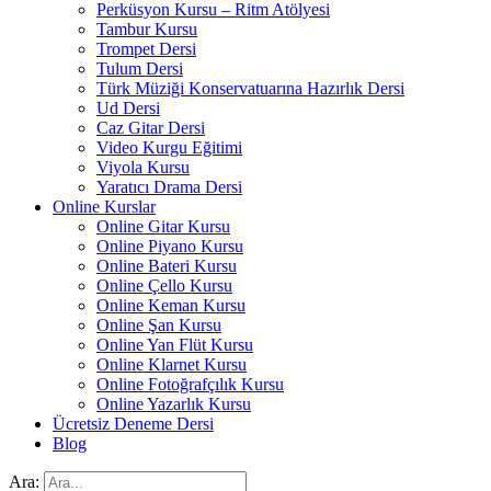
Perküsyon Kursu – Ritm Atölyesi
Tambur Kursu
Trompet Dersi
Tulum Dersi
Türk Müziği Konservatuarına Hazırlık Dersi
Ud Dersi
Caz Gitar Dersi
Video Kurgu Eğitimi
Viyola Kursu
Yaratıcı Drama Dersi
Online Kurslar
Online Gitar Kursu
Online Piyano Kursu
Online Bateri Kursu
Online Çello Kursu
Online Keman Kursu
Online Şan Kursu
Online Yan Flüt Kursu
Online Klarnet Kursu
Online Fotoğrafçılık Kursu
Online Yazarlık Kursu
Ücretsiz Deneme Dersi
Blog
Ara: