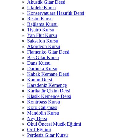
Akustik Gitar Dersi
Ukulele Kursu
Konservatuara Hazırlık Dersi
Resim Kursu
Bağlama Kursu
Tiyatro Kursu
Yan Flüt Kursu
Saksafon Kursu
Akordeon Kursu
Flamenko Gitar Dersi
Bas Gitar Kursu
Dans Kursu
Darbuka Kursu
Kabak Kemane Dersi
Kanun Dersi
Karadeniz Kemençe
Karikatür Çizim Dersi
Klasik Kemençe Dersi
Kontrbass Kursu
Koro Çalışması
Mandolin Kursu
Ney Dersi
Okul Öncesi Müzik Eğitimi
Orff Eğitimi
Perdesiz Gitar Kursu