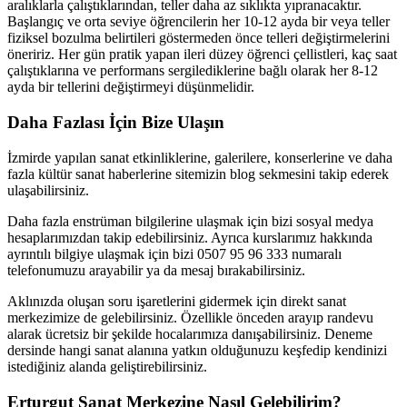
aralıklarla çalıştıklarından, teller daha az sıklıkta yıpranacaktır.
Başlangıç ​​ve orta seviye öğrencilerin her 10-12 ayda bir veya teller
fiziksel bozulma belirtileri göstermeden önce telleri değiştirmelerini
öneririz. Her gün pratik yapan ileri düzey öğrenci çellistleri, kaç saat
çalıştıklarına ve performans sergilediklerine bağlı olarak her 8-12
ayda bir tellerini değiştirmeyi düşünmelidir.
Daha Fazlası İçin Bize Ulaşın
İzmirde yapılan sanat etkinliklerine, galerilere, konserlerine ve daha
fazla kültür sanat haberlerine sitemizin blog sekmesini takip ederek
ulaşabilirsiniz.
Daha fazla enstrüman bilgilerine ulaşmak için bizi sosyal medya
hesaplarımızdan takip edebilirsiniz. Ayrıca kurslarımız hakkında
ayrıntılı bilgiye ulaşmak için bizi 0507 95 96 333 numaralı
telefonumuzu arayabilir ya da mesaj bırakabilirsiniz.
Aklınızda oluşan soru işaretlerini gidermek için direkt sanat
merkezimize de gelebilirsiniz. Özellikle önceden arayıp randevu
alarak ücretsiz bir şekilde hocalarımıza danışabilirsiniz. Deneme
dersinde hangi sanat alanına yatkın olduğunuzu keşfedip kendinizi
istediğiniz alanda geliştirebilirsiniz.
Erturgut Sanat Merkezine Nasıl Gelebilirim?