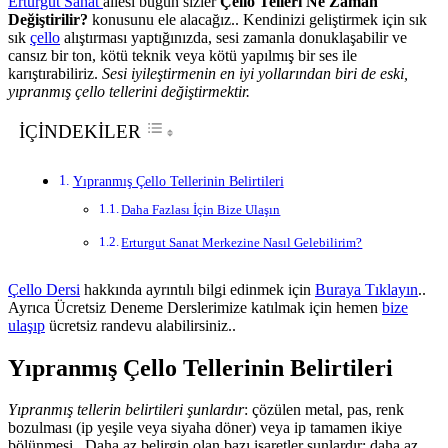
Erturgut Sanat
ailesi bugün sizler
Çello Telleri Ne Zaman
Değiştirilir?
konusunu ele alacağız.. Kendinizi geliştirmek için sık
sık
çello
alıştırması yaptığınızda, sesi zamanla donuklaşabilir ve
cansız bir ton, kötü teknik veya kötü yapılmış bir ses ile
karıştırabiliriz.
Sesi iyileştirmenin en iyi yollarından biri de eski,
yıpranmış çello tellerini değiştirmektir.
İÇİNDEKİLER
Yıpranmış Çello Tellerinin Belirtileri
Daha Fazlası İçin Bize Ulaşın
Erturgut Sanat Merkezine Nasıl Gelebilirim?
Çello Dersi
hakkında ayrıntılı bilgi edinmek için
Buraya Tıklayın
..
Ayrıca Ücretsiz Deneme Derslerimize katılmak için hemen
bize
ulaşıp
ücretsiz randevu alabilirsiniz..
Yıpranmış Çello Tellerinin Belirtileri
Yıpranmış tellerin belirtileri şunlardır
: çözülen metal, pas, renk
bozulması (ip yeşile veya siyaha döner) veya ip tamamen ikiye
bölünmesi.. Daha az belirgin olan bazı işaretler şunlardır: daha az