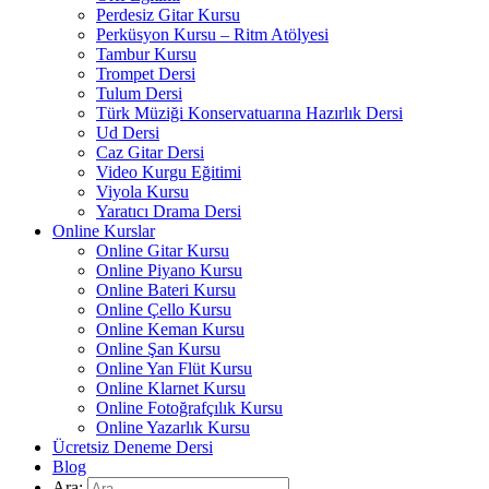
Perdesiz Gitar Kursu
Perküsyon Kursu – Ritm Atölyesi
Tambur Kursu
Trompet Dersi
Tulum Dersi
Türk Müziği Konservatuarına Hazırlık Dersi
Ud Dersi
Caz Gitar Dersi
Video Kurgu Eğitimi
Viyola Kursu
Yaratıcı Drama Dersi
Online Kurslar
Online Gitar Kursu
Online Piyano Kursu
Online Bateri Kursu
Online Çello Kursu
Online Keman Kursu
Online Şan Kursu
Online Yan Flüt Kursu
Online Klarnet Kursu
Online Fotoğrafçılık Kursu
Online Yazarlık Kursu
Ücretsiz Deneme Dersi
Blog
Ara: