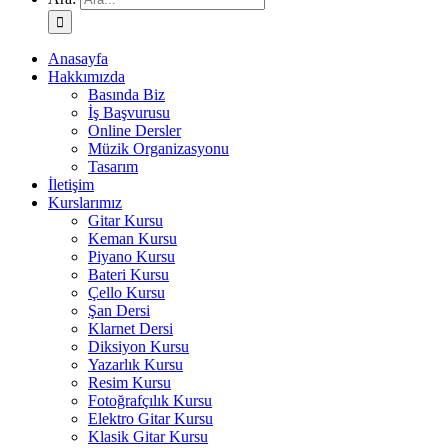
Anasayfa
Hakkımızda
Basında Biz
İş Başvurusu
Online Dersler
Müzik Organizasyonu
Tasarım
İletişim
Kurslarımız
Gitar Kursu
Keman Kursu
Piyano Kursu
Bateri Kursu
Çello Kursu
Şan Dersi
Klarnet Dersi
Diksiyon Kursu
Yazarlık Kursu
Resim Kursu
Fotoğrafçılık Kursu
Elektro Gitar Kursu
Klasik Gitar Kursu