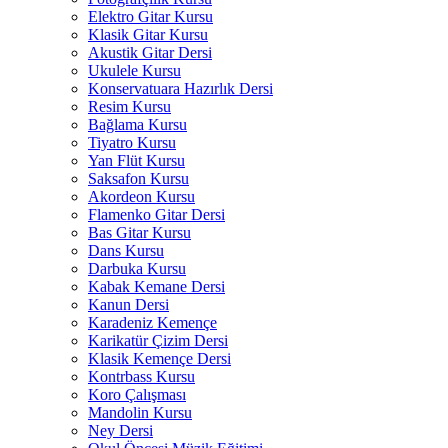
Elektro Gitar Kursu
Klasik Gitar Kursu
Akustik Gitar Dersi
Ukulele Kursu
Konservatuara Hazırlık Dersi
Resim Kursu
Bağlama Kursu
Tiyatro Kursu
Yan Flüt Kursu
Saksafon Kursu
Akordeon Kursu
Flamenko Gitar Dersi
Bas Gitar Kursu
Dans Kursu
Darbuka Kursu
Kabak Kemane Dersi
Kanun Dersi
Karadeniz Kemençe
Karikatür Çizim Dersi
Klasik Kemençe Dersi
Kontrbass Kursu
Koro Çalışması
Mandolin Kursu
Ney Dersi