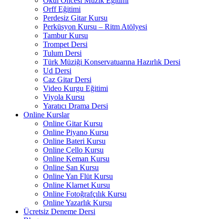
Okul Öncesi Müzik Eğitimi
Orff Eğitimi
Perdesiz Gitar Kursu
Perküsyon Kursu – Ritm Atölyesi
Tambur Kursu
Trompet Dersi
Tulum Dersi
Türk Müziği Konservatuarına Hazırlık Dersi
Ud Dersi
Caz Gitar Dersi
Video Kurgu Eğitimi
Viyola Kursu
Yaratıcı Drama Dersi
Online Kurslar
Online Gitar Kursu
Online Piyano Kursu
Online Bateri Kursu
Online Çello Kursu
Online Keman Kursu
Online Şan Kursu
Online Yan Flüt Kursu
Online Klarnet Kursu
Online Fotoğrafçılık Kursu
Online Yazarlık Kursu
Ücretsiz Deneme Dersi