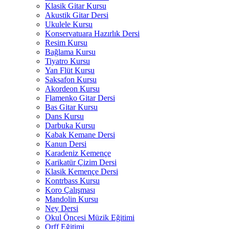
Klasik Gitar Kursu
Akustik Gitar Dersi
Ukulele Kursu
Konservatuara Hazırlık Dersi
Resim Kursu
Bağlama Kursu
Tiyatro Kursu
Yan Flüt Kursu
Saksafon Kursu
Akordeon Kursu
Flamenko Gitar Dersi
Bas Gitar Kursu
Dans Kursu
Darbuka Kursu
Kabak Kemane Dersi
Kanun Dersi
Karadeniz Kemençe
Karikatür Çizim Dersi
Klasik Kemençe Dersi
Kontrbass Kursu
Koro Çalışması
Mandolin Kursu
Ney Dersi
Okul Öncesi Müzik Eğitimi
Orff Eğitimi