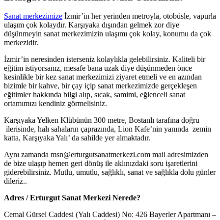
Sanat merkezimize
İzmir’in her yerinden metroyla, otobüsle, vapurla
ulaşım çok kolaydır. Karşıyaka dışından gelmek zor diye
düşünmeyin sanat merkezimizin ulaşımı çok kolay, konumu da çok
merkezidir.
İzmir’in neresinden isterseniz kolaylıkla gelebilirsiniz. Kaliteli bir
eğitim istiyorsanız, mesafe bana uzak diye düşünmeden önce
kesinlikle bir kez sanat merkezimizi ziyaret etmeli ve en azından
bizimle bir kahve, bir çay içip sanat merkezimizde gerçekleşen
eğitimler hakkında bilgi alıp, sıcak, samimi, eğlenceli sanat
ortamımızı kendiniz görmelisiniz.
Karşıyaka Yelken Klübünün 300 metre, Bostanlı tarafına doğru
ilerisinde, halı sahaların çaprazında, Lion Kafe’nin yanında zemin
katta, Karşıyaka Yalı’ da sahilde yer almaktadır.
Aynı zamanda msn@erturgutsanatmerkezi.com mail adresimizden
de bize ulaşıp hemen geri dönüş ile aklınızdaki soru işaretlerini
giderebilirsiniz. Mutlu, umutlu, sağlıklı, sanat ve sağlıkla dolu günler
dileriz..
Adres / Erturgut Sanat Merkezi Nerede?
Cemal Gürsel Caddesi (Yalı Caddesi) No: 426 Bayerler Apartmanı –