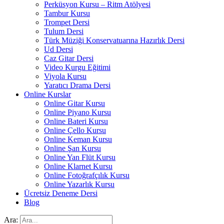
Perküsyon Kursu – Ritm Atölyesi
Tambur Kursu
Trompet Dersi
Tulum Dersi
Türk Müziği Konservatuarına Hazırlık Dersi
Ud Dersi
Caz Gitar Dersi
Video Kurgu Eğitimi
Viyola Kursu
Yaratıcı Drama Dersi
Online Kurslar
Online Gitar Kursu
Online Piyano Kursu
Online Bateri Kursu
Online Çello Kursu
Online Keman Kursu
Online Şan Kursu
Online Yan Flüt Kursu
Online Klarnet Kursu
Online Fotoğrafçılık Kursu
Online Yazarlık Kursu
Ücretsiz Deneme Dersi
Blog
Ara: