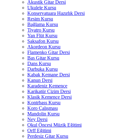
Akustik Gitar Dersi
Ukulele Kursu
Konservatuara Hazırlık Dersi
Resim Kursu
Bağlama Kursu
Tiyatro Kursu
Yan Flüt Kursu
Saksafon Kursu
Akordeon Kursu
Flamenko Gitar Dersi
Bas Gitar Kursu
Dans Kursu
Darbuka Kursu
Kabak Kemane Dersi
Kanun Dersi
Karadeniz Kemençe
Karikatür Çizim Dersi
Klasik Kemençe Dersi
Kontrbass Kursu
Koro Çalışması
Mandolin Kursu
Ney Dersi
Okul Öncesi Müzik Eğitimi
Orff Eğitimi
Perdesiz Gitar Kursu