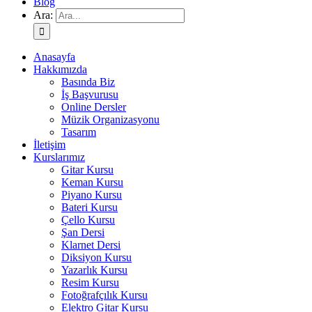
Blog
Ara:
Anasayfa
Hakkımızda
Basında Biz
İş Başvurusu
Online Dersler
Müzik Organizasyonu
Tasarım
İletişim
Kurslarımız
Gitar Kursu
Keman Kursu
Piyano Kursu
Bateri Kursu
Çello Kursu
Şan Dersi
Klarnet Dersi
Diksiyon Kursu
Yazarlık Kursu
Resim Kursu
Fotoğrafçılık Kursu
Elektro Gitar Kursu