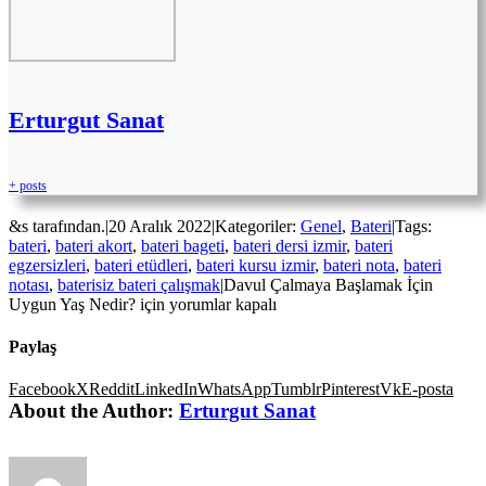
Erturgut Sanat
+ posts
&s tarafından.
|
20 Aralık 2022
|
Kategoriler:
Genel
,
Bateri
|
Tags:
bateri
,
bateri akort
,
bateri bageti
,
bateri dersi izmir
,
bateri
egzersizleri
,
bateri etüdleri
,
bateri kursu izmir
,
bateri nota
,
bateri
notası
,
baterisiz bateri çalışmak
|
Davul Çalmaya Başlamak İçin
Uygun Yaş Nedir? için
yorumlar kapalı
Paylaş
Facebook
X
Reddit
LinkedIn
WhatsApp
Tumblr
Pinterest
Vk
E-posta
About the Author:
Erturgut Sanat