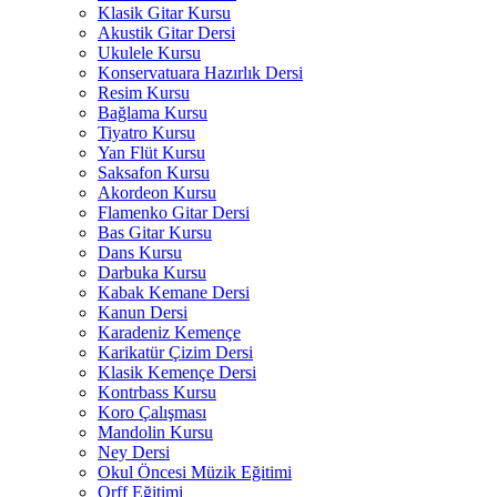
Klasik Gitar Kursu
Akustik Gitar Dersi
Ukulele Kursu
Konservatuara Hazırlık Dersi
Resim Kursu
Bağlama Kursu
Tiyatro Kursu
Yan Flüt Kursu
Saksafon Kursu
Akordeon Kursu
Flamenko Gitar Dersi
Bas Gitar Kursu
Dans Kursu
Darbuka Kursu
Kabak Kemane Dersi
Kanun Dersi
Karadeniz Kemençe
Karikatür Çizim Dersi
Klasik Kemençe Dersi
Kontrbass Kursu
Koro Çalışması
Mandolin Kursu
Ney Dersi
Okul Öncesi Müzik Eğitimi
Orff Eğitimi