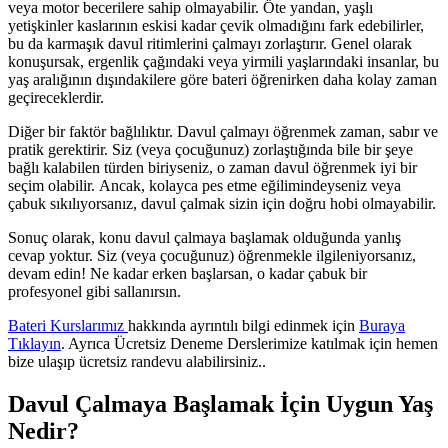
veya motor becerilere sahip olmayabilir. Öte yandan, yaşlı
yetişkinler kaslarının eskisi kadar çevik olmadığını fark edebilirler,
bu da karmaşık davul ritimlerini çalmayı zorlaştırır. Genel olarak
konuşursak, ergenlik çağındaki veya yirmili yaşlarındaki insanlar, bu
yaş aralığının dışındakilere göre bateri öğrenirken daha kolay zaman
geçireceklerdir.
Diğer bir faktör bağlılıktır. Davul çalmayı öğrenmek zaman, sabır ve
pratik gerektirir. Siz (veya çocuğunuz) zorlaştığında bile bir şeye
bağlı kalabilen türden biriyseniz, o zaman davul öğrenmek iyi bir
seçim olabilir. Ancak, kolayca pes etme eğilimindeyseniz veya
çabuk sıkılıyorsanız, davul çalmak sizin için doğru hobi olmayabilir.
Sonuç olarak, konu davul çalmaya başlamak olduğunda yanlış
cevap yoktur. Siz (veya çocuğunuz) öğrenmekle ilgileniyorsanız,
devam edin! Ne kadar erken başlarsan, o kadar çabuk bir
profesyonel gibi sallanırsın.
Bateri Kurslarımız
hakkında ayrıntılı bilgi edinmek için
Buraya
Tıklayın
. Ayrıca Ücretsiz Deneme Derslerimize katılmak için hemen
bize ulaşıp ücretsiz randevu alabilirsiniz..
Davul Çalmaya Başlamak İçin Uygun Yaş
Nedir?