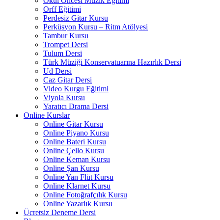
Okul Öncesi Müzik Eğitimi
Orff Eğitimi
Perdesiz Gitar Kursu
Perküsyon Kursu – Ritm Atölyesi
Tambur Kursu
Trompet Dersi
Tulum Dersi
Türk Müziği Konservatuarına Hazırlık Dersi
Ud Dersi
Caz Gitar Dersi
Video Kurgu Eğitimi
Viyola Kursu
Yaratıcı Drama Dersi
Online Kurslar
Online Gitar Kursu
Online Piyano Kursu
Online Bateri Kursu
Online Çello Kursu
Online Keman Kursu
Online Şan Kursu
Online Yan Flüt Kursu
Online Klarnet Kursu
Online Fotoğrafçılık Kursu
Online Yazarlık Kursu
Ücretsiz Deneme Dersi