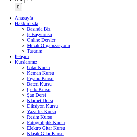
Anasayfa
Hakkımızda
Basında Biz
İş Başvurusu
Online Dersler
Müzik Organizasyonu
Tasarım
İletişim
Kurslarımız
Gitar Kursu
Keman Kursu
Piyano Kursu
Bateri Kursu
Çello Kursu
Şan Dersi
Klarnet Dersi
Diksiyon Kursu
Yazarlık Kursu
Resim Kursu
Fotoğrafçılık Kursu
Elektro Gitar Kursu
Klasik Gitar Kursu