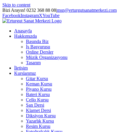
Skip to content
Bizi Arayın! 0232 368 88 08
|
msn@erturgutsanatmerkezi.com
Facebook
Instagram
X
YouTube
Anasayfa
Hakkımızda
Basında Biz
İş Başvurusu
Online Dersler
Müzik Organizasyonu
Tasarım
İletişim
Kurslarımız
Gitar Kursu
Keman Kursu
Piyano Kursu
Bateri Kursu
Çello Kursu
Şan Dersi
Klarnet Dersi
Diksiyon Kursu
Yazarlık Kursu
Resim Kursu
Fotoğrafçılık Kursu