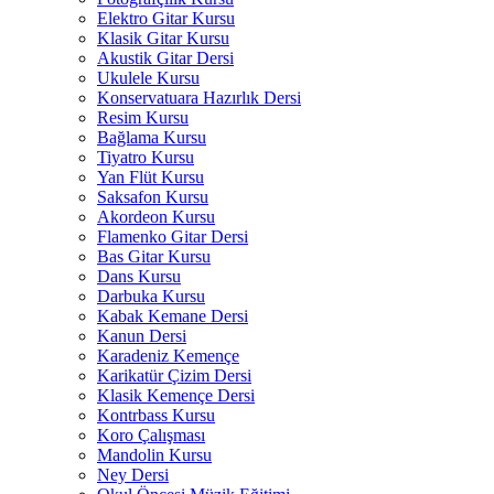
Elektro Gitar Kursu
Klasik Gitar Kursu
Akustik Gitar Dersi
Ukulele Kursu
Konservatuara Hazırlık Dersi
Resim Kursu
Bağlama Kursu
Tiyatro Kursu
Yan Flüt Kursu
Saksafon Kursu
Akordeon Kursu
Flamenko Gitar Dersi
Bas Gitar Kursu
Dans Kursu
Darbuka Kursu
Kabak Kemane Dersi
Kanun Dersi
Karadeniz Kemençe
Karikatür Çizim Dersi
Klasik Kemençe Dersi
Kontrbass Kursu
Koro Çalışması
Mandolin Kursu
Ney Dersi