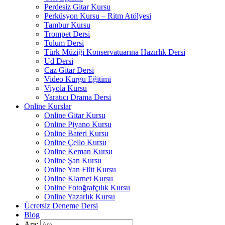
Perdesiz Gitar Kursu
Perküsyon Kursu – Ritm Atölyesi
Tambur Kursu
Trompet Dersi
Tulum Dersi
Türk Müziği Konservatuarına Hazırlık Dersi
Ud Dersi
Caz Gitar Dersi
Video Kurgu Eğitimi
Viyola Kursu
Yaratıcı Drama Dersi
Online Kurslar
Online Gitar Kursu
Online Piyano Kursu
Online Bateri Kursu
Online Çello Kursu
Online Keman Kursu
Online Şan Kursu
Online Yan Flüt Kursu
Online Klarnet Kursu
Online Fotoğrafçılık Kursu
Online Yazarlık Kursu
Ücretsiz Deneme Dersi
Blog
Ara: