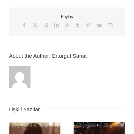
Paylaş
Facebook
X
Reddit
LinkedIn
WhatsApp
Tumblr
Pinterest
Vk
E-
posta
About the Author:
Erturgut Sanat
İlişkili Yazılar