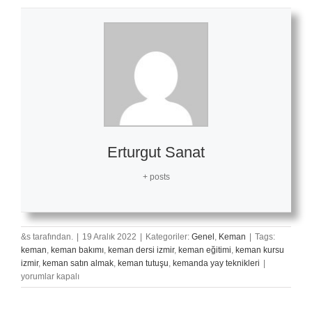
Erturgut Sanat
+ posts
&s tarafından.
|
19 Aralık 2022
|
Kategoriler:
Genel
,
Keman
|
Tags:
keman
,
keman bakımı
,
keman dersi izmir
,
keman eğitimi
,
keman kursu
Vintage
izmir
,
keman satın almak
,
keman tutuşu
,
kemanda yay teknikleri
|
Kemanlar
yorumlar kapalı
için