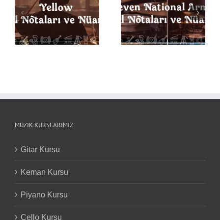
Seven Nation Army
ı
Back in Black Davul
Davul Notaları ve
Notaları ve Nüansları
Nüansları
MÜZIK KURSLARIMIZ
Gitar Kursu
Keman Kursu
Piyano Kursu
Çello Kursu