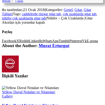
Website
|
+ posts
&s tarafından.
|
21 Ocak 2018
|
Kategoriler:
Genel
,
Gitar
,
Gitar
Tabları
|
Tags:
caddelerde rüzgar gitar tab
,
çok uzaklarda gitar tab
,
nilüfer çok uzaklarda gitar tab
|
Nilüfer – Çok Uzaklarda |Gitar
Akorları için
yorumlar kapalı
Paylaş
Facebook
X
Reddit
LinkedIn
WhatsApp
Tumblr
Pinterest
Vk
E-posta
About the Author:
Murat Erturgut
İlişkili Yazılar
Yellow Davul Notaları ve Nüansları
Gallery