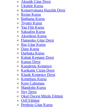
Akustik Gitar Dersi
Ukulele Kursu
Konservatuara Hazırlık Dersi
Resim Kursu
Bağlama Kursu
Tiyatro Kursu
Yan Flüt Kursu
Saksafon Kursu
Akordeon Kursu
Flamenko Gitar Dersi
Bas Gitar Kursu
Dans Kursu
Darbuka Kursu
Kabak Kemane Dersi
Kanun Dersi
Karadeniz Kemençe
Karikatür Çizim Dersi
Klasik Kemençe Dersi
Kontrbass Kursu
Koro Çalışması
Mandolin Kursu
Ney Dersi
Okul Öncesi Müzik Eğitimi
Orff Eğitimi
Perdesiz Gitar Kursu