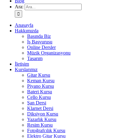
Blog
Ara:
Anasayfa
Hakkımızda
Basında Biz
İş Başvurusu
Online Dersler
Müzik Organizasyonu
Tasarım
İletişim
Kurslarımız
Gitar Kursu
Keman Kursu
Piyano Kursu
Bateri Kursu
Çello Kursu
Şan Dersi
Klarnet Dersi
Diksiyon Kursu
Yazarlık Kursu
Resim Kursu
Fotoğrafçılık Kursu
Elektro Gitar Kursu