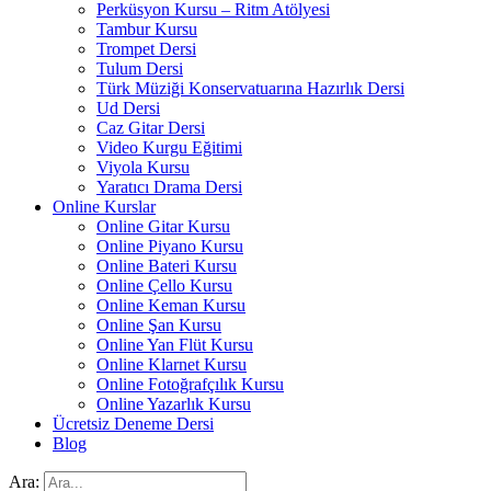
Perküsyon Kursu – Ritm Atölyesi
Tambur Kursu
Trompet Dersi
Tulum Dersi
Türk Müziği Konservatuarına Hazırlık Dersi
Ud Dersi
Caz Gitar Dersi
Video Kurgu Eğitimi
Viyola Kursu
Yaratıcı Drama Dersi
Online Kurslar
Online Gitar Kursu
Online Piyano Kursu
Online Bateri Kursu
Online Çello Kursu
Online Keman Kursu
Online Şan Kursu
Online Yan Flüt Kursu
Online Klarnet Kursu
Online Fotoğrafçılık Kursu
Online Yazarlık Kursu
Ücretsiz Deneme Dersi
Blog
Ara: