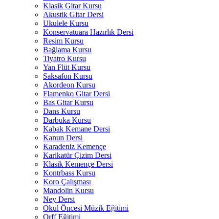
Klasik Gitar Kursu
Akustik Gitar Dersi
Ukulele Kursu
Konservatuara Hazırlık Dersi
Resim Kursu
Bağlama Kursu
Tiyatro Kursu
Yan Flüt Kursu
Saksafon Kursu
Akordeon Kursu
Flamenko Gitar Dersi
Bas Gitar Kursu
Dans Kursu
Darbuka Kursu
Kabak Kemane Dersi
Kanun Dersi
Karadeniz Kemençe
Karikatür Çizim Dersi
Klasik Kemençe Dersi
Kontrbass Kursu
Koro Çalışması
Mandolin Kursu
Ney Dersi
Okul Öncesi Müzik Eğitimi
Orff Eğitimi