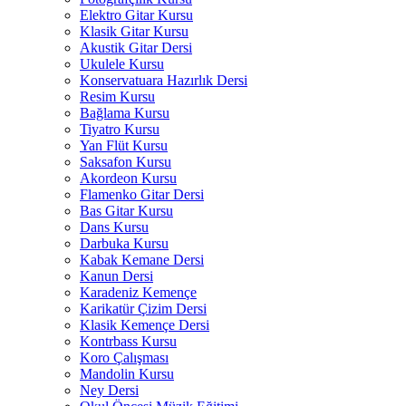
Elektro Gitar Kursu
Klasik Gitar Kursu
Akustik Gitar Dersi
Ukulele Kursu
Konservatuara Hazırlık Dersi
Resim Kursu
Bağlama Kursu
Tiyatro Kursu
Yan Flüt Kursu
Saksafon Kursu
Akordeon Kursu
Flamenko Gitar Dersi
Bas Gitar Kursu
Dans Kursu
Darbuka Kursu
Kabak Kemane Dersi
Kanun Dersi
Karadeniz Kemençe
Karikatür Çizim Dersi
Klasik Kemençe Dersi
Kontrbass Kursu
Koro Çalışması
Mandolin Kursu
Ney Dersi