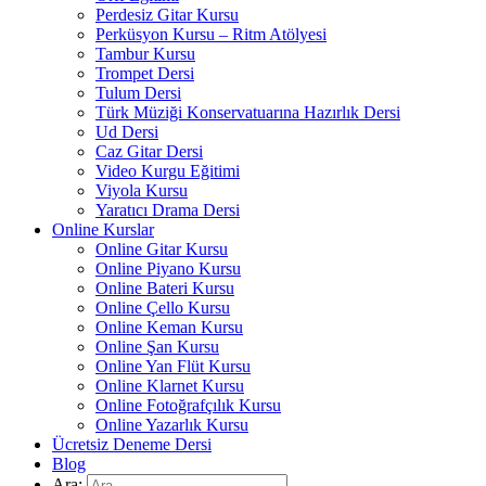
Perdesiz Gitar Kursu
Perküsyon Kursu – Ritm Atölyesi
Tambur Kursu
Trompet Dersi
Tulum Dersi
Türk Müziği Konservatuarına Hazırlık Dersi
Ud Dersi
Caz Gitar Dersi
Video Kurgu Eğitimi
Viyola Kursu
Yaratıcı Drama Dersi
Online Kurslar
Online Gitar Kursu
Online Piyano Kursu
Online Bateri Kursu
Online Çello Kursu
Online Keman Kursu
Online Şan Kursu
Online Yan Flüt Kursu
Online Klarnet Kursu
Online Fotoğrafçılık Kursu
Online Yazarlık Kursu
Ücretsiz Deneme Dersi
Blog
Ara: