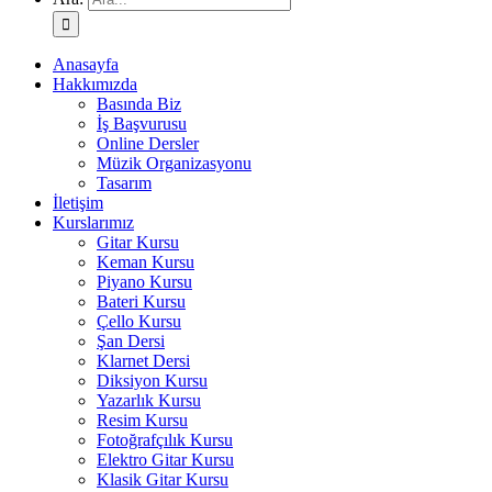
Anasayfa
Hakkımızda
Basında Biz
İş Başvurusu
Online Dersler
Müzik Organizasyonu
Tasarım
İletişim
Kurslarımız
Gitar Kursu
Keman Kursu
Piyano Kursu
Bateri Kursu
Çello Kursu
Şan Dersi
Klarnet Dersi
Diksiyon Kursu
Yazarlık Kursu
Resim Kursu
Fotoğrafçılık Kursu
Elektro Gitar Kursu
Klasik Gitar Kursu