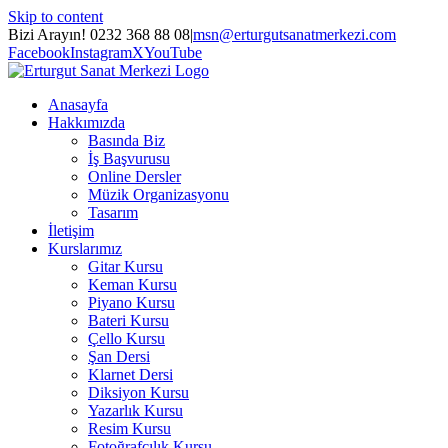
Skip to content
Bizi Arayın! 0232 368 88 08
|
msn@erturgutsanatmerkezi.com
Facebook
Instagram
X
YouTube
Anasayfa
Hakkımızda
Basında Biz
İş Başvurusu
Online Dersler
Müzik Organizasyonu
Tasarım
İletişim
Kurslarımız
Gitar Kursu
Keman Kursu
Piyano Kursu
Bateri Kursu
Çello Kursu
Şan Dersi
Klarnet Dersi
Diksiyon Kursu
Yazarlık Kursu
Resim Kursu
Fotoğrafçılık Kursu