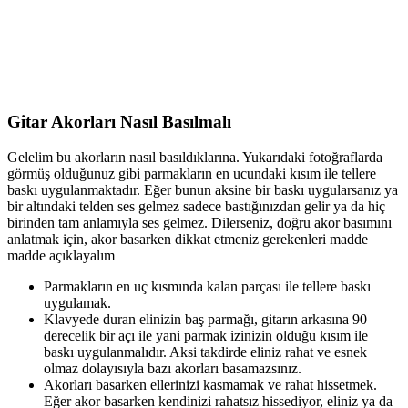
Gitar Akorları Nasıl Basılmalı
Gelelim bu akorların nasıl basıldıklarına. Yukarıdaki fotoğraflarda
görmüş olduğunuz gibi parmakların en ucundaki kısım ile tellere
baskı uygulanmaktadır. Eğer bunun aksine bir baskı uygularsanız ya
bir altındaki telden ses gelmez sadece bastığınızdan gelir ya da hiç
birinden tam anlamıyla ses gelmez. Dilerseniz, doğru akor basımını
anlatmak için, akor basarken dikkat etmeniz gerekenleri madde
madde açıklayalım
Parmakların en uç kısmında kalan parçası ile tellere baskı
uygulamak.
Klavyede duran elinizin baş parmağı, gitarın arkasına 90
derecelik bir açı ile yani parmak izinizin olduğu kısım ile
baskı uygulanmalıdır. Aksi takdirde eliniz rahat ve esnek
olmaz dolayısıyla bazı akorları basamazsınız.
Akorları basarken ellerinizi kasmamak ve rahat hissetmek.
Eğer akor basarken kendinizi rahatsız hissediyor, eliniz ya da