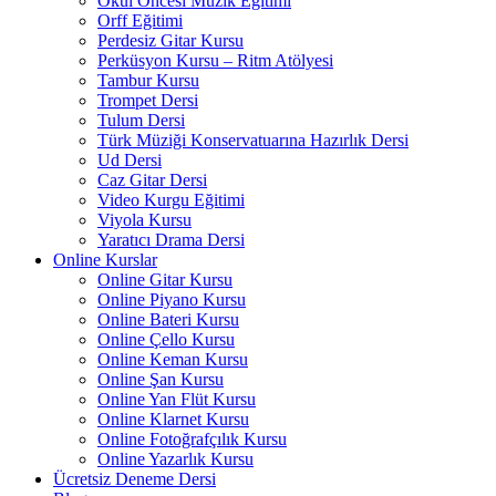
Okul Öncesi Müzik Eğitimi
Orff Eğitimi
Perdesiz Gitar Kursu
Perküsyon Kursu – Ritm Atölyesi
Tambur Kursu
Trompet Dersi
Tulum Dersi
Türk Müziği Konservatuarına Hazırlık Dersi
Ud Dersi
Caz Gitar Dersi
Video Kurgu Eğitimi
Viyola Kursu
Yaratıcı Drama Dersi
Online Kurslar
Online Gitar Kursu
Online Piyano Kursu
Online Bateri Kursu
Online Çello Kursu
Online Keman Kursu
Online Şan Kursu
Online Yan Flüt Kursu
Online Klarnet Kursu
Online Fotoğrafçılık Kursu
Online Yazarlık Kursu
Ücretsiz Deneme Dersi