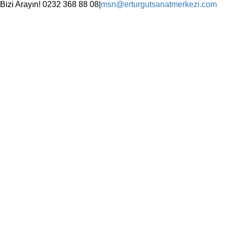
Skip
Bizi Arayın! 0232 368 88 08
|
msn@erturgutsanatmerkezi.com
to
Facebook
Instagram
X
YouTube
content