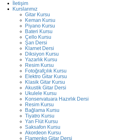
İletişim
Kurslarımız
Gitar Kursu
Keman Kursu
Piyano Kursu
Bateri Kursu
Çello Kursu
Şan Dersi
Klarnet Dersi
Diksiyon Kursu
Yazarlık Kursu
Resim Kursu
Fotoğrafçılık Kursu
Elektro Gitar Kursu
Klasik Gitar Kursu
Akustik Gitar Dersi
Ukulele Kursu
Konservatuara Hazırlık Dersi
Resim Kursu
Bağlama Kursu
Tiyatro Kursu
Yan Flüt Kursu
Saksafon Kursu
Akordeon Kursu
Flamenko Gitar Dersi