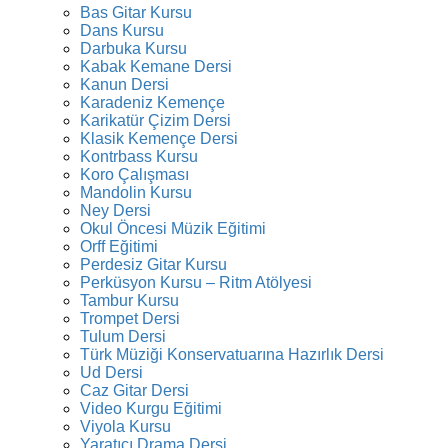
Bas Gitar Kursu
Dans Kursu
Darbuka Kursu
Kabak Kemane Dersi
Kanun Dersi
Karadeniz Kemençe
Karikatür Çizim Dersi
Klasik Kemençe Dersi
Kontrbass Kursu
Koro Çalışması
Mandolin Kursu
Ney Dersi
Okul Öncesi Müzik Eğitimi
Orff Eğitimi
Perdesiz Gitar Kursu
Perküsyon Kursu – Ritm Atölyesi
Tambur Kursu
Trompet Dersi
Tulum Dersi
Türk Müziği Konservatuarına Hazırlık Dersi
Ud Dersi
Caz Gitar Dersi
Video Kurgu Eğitimi
Viyola Kursu
Yaratıcı Drama Dersi