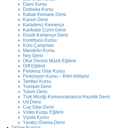
Dans Kursu
Darbuka Kursu
Kabak Kemane Dersi
Kanun Dersi
Karadeniz Kemençe
Karikatür Çizim Dersi
Klasik Kemençe Dersi
Kontrbass Kursu
Koro Çalışması
Mandolin Kursu
Ney Dersi
Okul Öncesi Müzik Eğitimi
Orff Eğitimi
Perdesiz Gitar Kursu
Perküsyon Kursu – Ritm Atölyesi
Tambur Kursu
Trompet Dersi
Tulum Dersi
Türk Müziği Konservatuarına Hazırlık Dersi
Ud Dersi
Caz Gitar Dersi
Video Kurgu Eğitimi
Viyola Kursu
Yaratıcı Drama Dersi
Online Kurslar