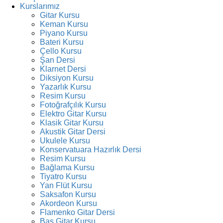
Kurslarımız
Gitar Kursu
Keman Kursu
Piyano Kursu
Bateri Kursu
Çello Kursu
Şan Dersi
Klarnet Dersi
Diksiyon Kursu
Yazarlık Kursu
Resim Kursu
Fotoğrafçılık Kursu
Elektro Gitar Kursu
Klasik Gitar Kursu
Akustik Gitar Dersi
Ukulele Kursu
Konservatuara Hazırlık Dersi
Resim Kursu
Bağlama Kursu
Tiyatro Kursu
Yan Flüt Kursu
Saksafon Kursu
Akordeon Kursu
Flamenko Gitar Dersi
Bas Gitar Kursu