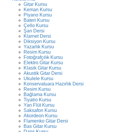
Gitar Kursu
Keman Kursu
Piyano Kursu
Bateri Kursu
Çello Kursu
Şan Dersi
Klarnet Dersi
Diksiyon Kursu
Yazarlık Kursu
Resim Kursu
Fotoğrafçılık Kursu
Elektro Gitar Kursu
Klasik Gitar Kursu
Akustik Gitar Dersi
Ukulele Kursu
Konservatuara Hazırlık Dersi
Resim Kursu
Bağlama Kursu
Tiyatro Kursu
Yan Flüt Kursu
Saksafon Kursu
Akordeon Kursu
Flamenko Gitar Dersi
Bas Gitar Kursu
Dans Kursu