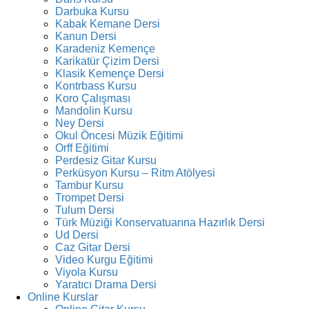
Darbuka Kursu
Kabak Kemane Dersi
Kanun Dersi
Karadeniz Kemençe
Karikatür Çizim Dersi
Klasik Kemençe Dersi
Kontrbass Kursu
Koro Çalışması
Mandolin Kursu
Ney Dersi
Okul Öncesi Müzik Eğitimi
Orff Eğitimi
Perdesiz Gitar Kursu
Perküsyon Kursu – Ritm Atölyesi
Tambur Kursu
Trompet Dersi
Tulum Dersi
Türk Müziği Konservatuarına Hazırlık Dersi
Ud Dersi
Caz Gitar Dersi
Video Kurgu Eğitimi
Viyola Kursu
Yaratıcı Drama Dersi
Online Kurslar