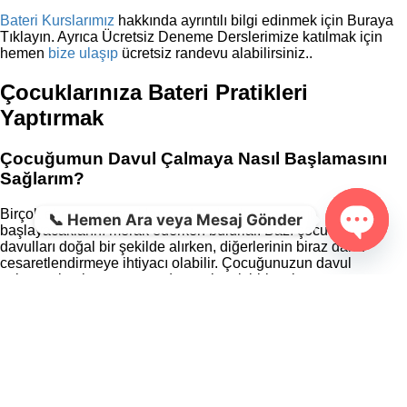
Bateri Kurslarımız
hakkında ayrıntılı bilgi edinmek için Buraya
Tıklayın. Ayrıca Ücretsiz Deneme Derslerimize katılmak için
hemen
bize ulaşıp
ücretsiz randevu alabilirsiniz..
Çocuklarınıza Bateri Pratikleri
Yaptırmak
Çocuğumun Davul Çalmaya Nasıl Başlamasını
Sağlarım?
Birçok ebeveyn, çocuklarına davul çalmaya nasıl
📞 Hemen Ara veya Mesaj Gönder
başlayacaklarını merak ederken bulurlar. Bazı çocuklar
davulları doğal bir şekilde alırken, diğerlerinin biraz daha
Open c
cesaretlendirmeye ihtiyacı olabilir. Çocuğunuzun davul
çalmaya başlamasına yardımcı olacak birkaç ipucu:
Çocuğunuzun davul çalmaya ilgi duyduğundan emin
olarak başlayın
. Eğer ilgi göstermezlerse, onları pratik
yapmaya ikna etmek zor olacaktır.
İyi bir davul öğretmeni bulun.
İyi bir davul öğretmeni,
çocuğunuzun çalmaya devam edip etmemesi konusunda
büyük bir fark yaratabilir. Sabırlı ve cesaret verici ve