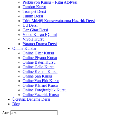
Perküsyon Kursu – Ritm Atölyesi
Tambur Kursu
Trompet Dersi
Tulum Dersi
Türk Müziği Konservatuarına Hazırlık Dersi
Ud Dersi
Caz Gitar Dersi
Video Kurgu Eğitimi
Viyola Kursu
Yaratıcı Drama Dersi
Online Kurslar
Online Gitar Kursu
Online Piyano Kursu
Online Bateri Kursu
Online Çello Kursu
Online Keman Kursu
Online Şan Kursu
Online Yan Flüt Kursu
Online Klarnet Kursu
Online Fotoğrafçılık Kursu
Online Yazarlık Kursu
Ücretsiz Deneme Dersi
Blog
Ara: