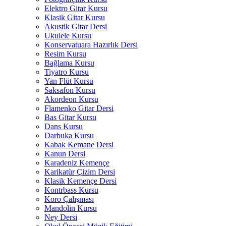
Elektro Gitar Kursu
Klasik Gitar Kursu
Akustik Gitar Dersi
Ukulele Kursu
Konservatuara Hazırlık Dersi
Resim Kursu
Bağlama Kursu
Tiyatro Kursu
Yan Flüt Kursu
Saksafon Kursu
Akordeon Kursu
Flamenko Gitar Dersi
Bas Gitar Kursu
Dans Kursu
Darbuka Kursu
Kabak Kemane Dersi
Kanun Dersi
Karadeniz Kemençe
Karikatür Çizim Dersi
Klasik Kemençe Dersi
Kontrbass Kursu
Koro Çalışması
Mandolin Kursu
Ney Dersi