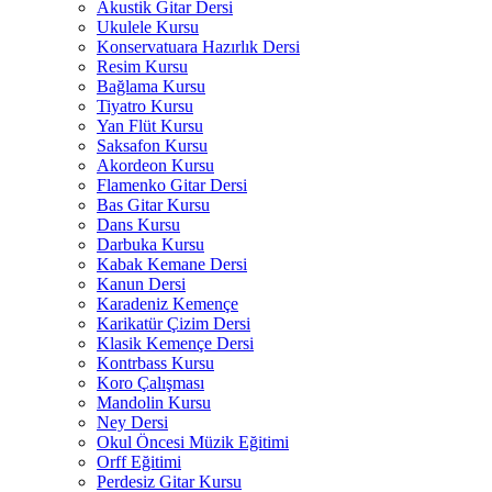
Akustik Gitar Dersi
Ukulele Kursu
Konservatuara Hazırlık Dersi
Resim Kursu
Bağlama Kursu
Tiyatro Kursu
Yan Flüt Kursu
Saksafon Kursu
Akordeon Kursu
Flamenko Gitar Dersi
Bas Gitar Kursu
Dans Kursu
Darbuka Kursu
Kabak Kemane Dersi
Kanun Dersi
Karadeniz Kemençe
Karikatür Çizim Dersi
Klasik Kemençe Dersi
Kontrbass Kursu
Koro Çalışması
Mandolin Kursu
Ney Dersi
Okul Öncesi Müzik Eğitimi
Orff Eğitimi
Perdesiz Gitar Kursu