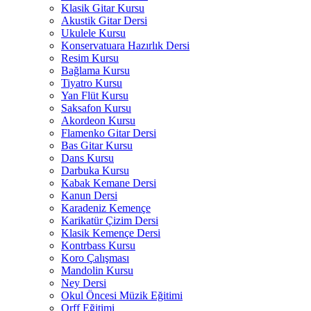
Klasik Gitar Kursu
Akustik Gitar Dersi
Ukulele Kursu
Konservatuara Hazırlık Dersi
Resim Kursu
Bağlama Kursu
Tiyatro Kursu
Yan Flüt Kursu
Saksafon Kursu
Akordeon Kursu
Flamenko Gitar Dersi
Bas Gitar Kursu
Dans Kursu
Darbuka Kursu
Kabak Kemane Dersi
Kanun Dersi
Karadeniz Kemençe
Karikatür Çizim Dersi
Klasik Kemençe Dersi
Kontrbass Kursu
Koro Çalışması
Mandolin Kursu
Ney Dersi
Okul Öncesi Müzik Eğitimi
Orff Eğitimi