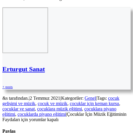
Erturgut Sanat
+ posts
&s tarafından.
|
2 Temmuz 2021
|
Kategoriler:
Genel
|
Tags:
çocuk
gelişimi ve müzik
,
çocuk ve müzik
,
çocuklar için keman kursu
,
çocuklar ve sanat
,
çocuklara müzik eğitimi
,
çocuklara piyano
eğitimi
,
çocuklarda piyano eğitimi
|
Çocuklar İçin Müzik Eğitiminin
Faydaları için
yorumlar kapalı
Paylaş