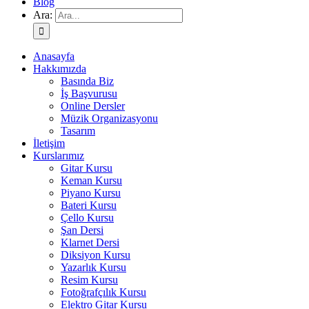
Blog
Ara:
Anasayfa
Hakkımızda
Basında Biz
İş Başvurusu
Online Dersler
Müzik Organizasyonu
Tasarım
İletişim
Kurslarımız
Gitar Kursu
Keman Kursu
Piyano Kursu
Bateri Kursu
Çello Kursu
Şan Dersi
Klarnet Dersi
Diksiyon Kursu
Yazarlık Kursu
Resim Kursu
Fotoğrafçılık Kursu
Elektro Gitar Kursu