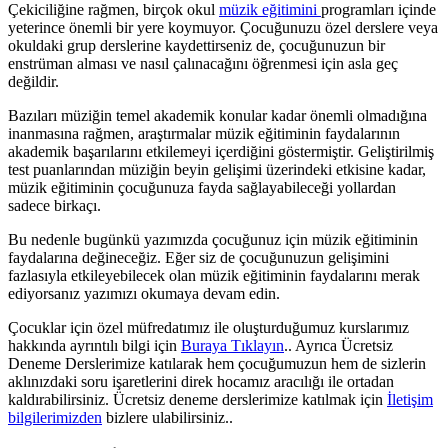
Çekiciliğine rağmen, birçok okul
müzik eğitimini
programları içinde
yeterince önemli bir yere koymuyor. Çocuğunuzu özel derslere veya
okuldaki grup derslerine kaydettirseniz de, çocuğunuzun bir
enstrüman alması ve nasıl çalınacağını öğrenmesi için asla geç
değildir.
Bazıları müziğin temel akademik konular kadar önemli olmadığına
inanmasına rağmen, araştırmalar müzik eğitiminin faydalarının
akademik başarılarını etkilemeyi içerdiğini göstermiştir. Geliştirilmiş
test puanlarından müziğin beyin gelişimi üzerindeki etkisine kadar,
müzik eğitiminin çocuğunuza fayda sağlayabileceği yollardan
sadece birkaçı.
Bu nedenle bugünkü yazımızda çocuğunuz için müzik eğitiminin
faydalarına değineceğiz. Eğer siz de çocuğunuzun gelişimini
fazlasıyla etkileyebilecek olan müzik eğitiminin faydalarını merak
ediyorsanız yazımızı okumaya devam edin.
Çocuklar için özel müfredatımız ile oluşturduğumuz kurslarımız
hakkında ayrıntılı bilgi için
Buraya Tıklayın
.. Ayrıca Ücretsiz
Deneme Derslerimize katılarak hem çocuğumuzun hem de sizlerin
aklınızdaki soru işaretlerini direk hocamız aracılığı ile ortadan
kaldırabilirsiniz. Ücretsiz deneme derslerimize katılmak için
İletişim
bilgilerimizden
bizlere ulabilirsiniz..