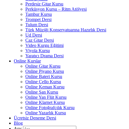
Perdesiz Gitar Kursu
Perküsyon Kursu – Ritm Atölyesi
Tambur Kursu
Trompet Dersi
Tulum Dersi
Türk Müziği Konservatuarına Hazırlık Dersi
Ud Dersi
Caz Gitar Dersi
Video Kurgu Eğitimi
Viyola Kursu
Yaratıcı Drama Dersi
Online Kurslar
Online Gitar Kursu
Online Piyano Kursu
Online Bateri Kursu
Online Çello Kursu
Online Keman Kursu
Online Şan Kursu
Online Yan Flüt Kursu
Online Klarnet Kursu
Online Fotoğrafçılık Kursu
Online Yazarlık Kursu
Ücretsiz Deneme Dersi
Blog
Ara: