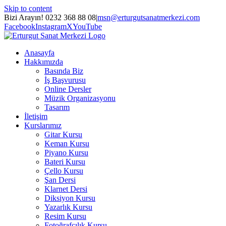
Skip to content
Bizi Arayın! 0232 368 88 08
|
msn@erturgutsanatmerkezi.com
Facebook
Instagram
X
YouTube
Anasayfa
Hakkımızda
Basında Biz
İş Başvurusu
Online Dersler
Müzik Organizasyonu
Tasarım
İletişim
Kurslarımız
Gitar Kursu
Keman Kursu
Piyano Kursu
Bateri Kursu
Çello Kursu
Şan Dersi
Klarnet Dersi
Diksiyon Kursu
Yazarlık Kursu
Resim Kursu
Fotoğrafçılık Kursu