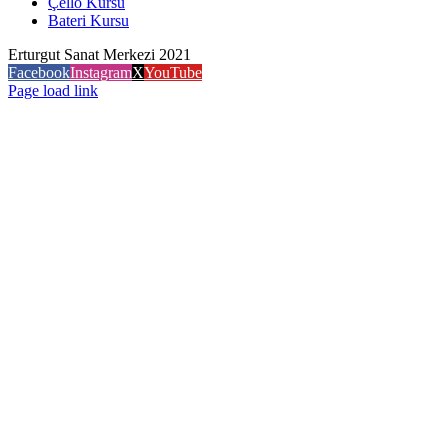
Çello Kursu
Bateri Kursu
Erturgut Sanat Merkezi 2021
Facebook
Instagram
X
YouTube
Page load link