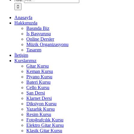
Anasayfa
Hakkımızda
Basında Biz
İş Başvurusu
Online Dersler
Müzik Organizasyonu
Tasarım
İletişim
Kurslarımız
Gitar Kursu
Keman Kursu
Piyano Kursu
Bateri Kursu
Çello Kursu
Şan Dersi
Klarnet Dersi
Diksiyon Kursu
Yazarlık Kursu
Resim Kursu
Fotoğrafçılık Kursu
Elektro Gitar Kursu
Klasik Gitar Kursu