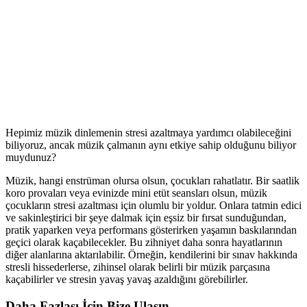
Hepimiz müzik dinlemenin stresi azaltmaya yardımcı olabileceğini
biliyoruz, ancak müzik çalmanın aynı etkiye sahip olduğunu biliyor
muydunuz?
Müzik, hangi enstrüman olursa olsun, çocukları rahatlatır. Bir saatlik
koro provaları veya evinizde mini etüt seansları olsun, müzik
çocukların stresi azaltması için olumlu bir yoldur. Onlara tatmin edici
ve sakinleştirici bir şeye dalmak için eşsiz bir fırsat sunduğundan,
pratik yaparken veya performans gösterirken yaşamın baskılarından
geçici olarak kaçabilecekler. Bu zihniyet daha sonra hayatlarının
diğer alanlarına aktarılabilir. Örneğin, kendilerini bir sınav hakkında
stresli hissederlerse, zihinsel olarak belirli bir müzik parçasına
kaçabilirler ve stresin yavaş yavaş azaldığını görebilirler.
Daha Fazlası İçin Bize Ulaşın