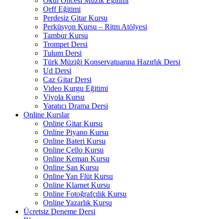
Okul Öncesi Müzik Eğitimi
Orff Eğitimi
Perdesiz Gitar Kursu
Perküsyon Kursu – Ritm Atölyesi
Tambur Kursu
Trompet Dersi
Tulum Dersi
Türk Müziği Konservatuarına Hazırlık Dersi
Ud Dersi
Caz Gitar Dersi
Video Kurgu Eğitimi
Viyola Kursu
Yaratıcı Drama Dersi
Online Kurslar
Online Gitar Kursu
Online Piyano Kursu
Online Bateri Kursu
Online Çello Kursu
Online Keman Kursu
Online Şan Kursu
Online Yan Flüt Kursu
Online Klarnet Kursu
Online Fotoğrafçılık Kursu
Online Yazarlık Kursu
Ücretsiz Deneme Dersi