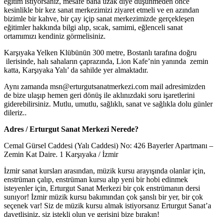
eğitim istiyorsanız, mesafe bana uzak diye düşünmeden önce
kesinlikle bir kez sanat merkezimizi ziyaret etmeli ve en azından
bizimle bir kahve, bir çay içip sanat merkezimizde gerçekleşen
eğitimler hakkında bilgi alıp, sıcak, samimi, eğlenceli sanat
ortamımızı kendiniz görmelisiniz.
Karşıyaka Yelken Klübünün 300 metre, Bostanlı tarafına doğru
ilerisinde, halı sahaların çaprazında, Lion Kafe’nin yanında zemin
katta, Karşıyaka Yalı’ da sahilde yer almaktadır.
Aynı zamanda msn@erturgutsanatmerkezi.com mail adresimizden
de bize ulaşıp hemen geri dönüş ile aklınızdaki soru işaretlerini
giderebilirsiniz. Mutlu, umutlu, sağlıklı, sanat ve sağlıkla dolu günler
dileriz..
Adres / Erturgut Sanat Merkezi Nerede?
Cemal Gürsel Caddesi (Yalı Caddesi) No: 426 Bayerler Apartmanı –
Zemin Kat Daire. 1 Karşıyaka / İzmir
İzmir sanat kursları arasından, müzik kursu arayışında olanlar için,
enstrüman çalıp, enstrüman kursu alıp yeni bir hobi edinmek
isteyenler için, Erturgut Sanat Merkezi bir çok enstrümanın dersi
sunıyor! İzmir müzik kursu bakımından çok şanslı bir yer, bir çok
seçenek var! Siz de müzik kursu almak istiyorsanız Erturgut Sanat’a
davetlisiniz, siz istekli olun ve gerisini bize bırakın!