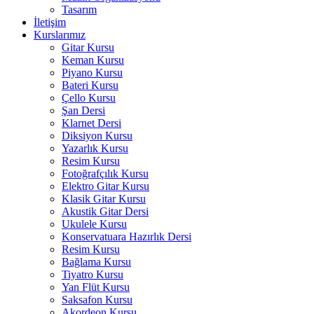
Tasarım
İletişim
Kurslarımız
Gitar Kursu
Keman Kursu
Piyano Kursu
Bateri Kursu
Çello Kursu
Şan Dersi
Klarnet Dersi
Diksiyon Kursu
Yazarlık Kursu
Resim Kursu
Fotoğrafçılık Kursu
Elektro Gitar Kursu
Klasik Gitar Kursu
Akustik Gitar Dersi
Ukulele Kursu
Konservatuara Hazırlık Dersi
Resim Kursu
Bağlama Kursu
Tiyatro Kursu
Yan Flüt Kursu
Saksafon Kursu
Akordeon Kursu