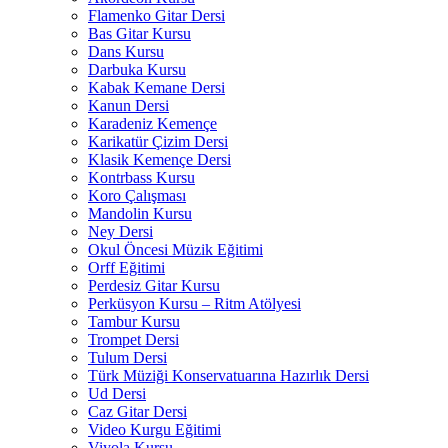
Flamenko Gitar Dersi
Bas Gitar Kursu
Dans Kursu
Darbuka Kursu
Kabak Kemane Dersi
Kanun Dersi
Karadeniz Kemençe
Karikatür Çizim Dersi
Klasik Kemençe Dersi
Kontrbass Kursu
Koro Çalışması
Mandolin Kursu
Ney Dersi
Okul Öncesi Müzik Eğitimi
Orff Eğitimi
Perdesiz Gitar Kursu
Perküsyon Kursu – Ritm Atölyesi
Tambur Kursu
Trompet Dersi
Tulum Dersi
Türk Müziği Konservatuarına Hazırlık Dersi
Ud Dersi
Caz Gitar Dersi
Video Kurgu Eğitimi
Viyola Kursu