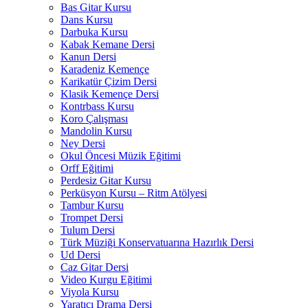
Bas Gitar Kursu
Dans Kursu
Darbuka Kursu
Kabak Kemane Dersi
Kanun Dersi
Karadeniz Kemençe
Karikatür Çizim Dersi
Klasik Kemençe Dersi
Kontrbass Kursu
Koro Çalışması
Mandolin Kursu
Ney Dersi
Okul Öncesi Müzik Eğitimi
Orff Eğitimi
Perdesiz Gitar Kursu
Perküsyon Kursu – Ritm Atölyesi
Tambur Kursu
Trompet Dersi
Tulum Dersi
Türk Müziği Konservatuarına Hazırlık Dersi
Ud Dersi
Caz Gitar Dersi
Video Kurgu Eğitimi
Viyola Kursu
Yaratıcı Drama Dersi