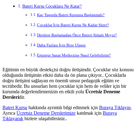
Bateri Kursu Çocuklara Ne Katar?
Kaç Yaşında Bateri Kursuna Başlanmalı?
Çocuklar İçin Bateri Kursu Ne Kadar Sürer?
Derslere Başlamadan Önce Bateri Almalı Mıyız?
Daha Fazlası İçin Bize Ulaşın
Erturgut Sanat Merkezine Nasıl Gelebilirim?
Eğitimin en büyük destekçisi doğru iletişimdir. Çocuklar söz konusu
olduğunda iletişimin etkisi daha da ön plana çıkıyor.. Çocuklarla
doğru iletişimi sağlayan en önemli unsur pedagojik eğitim ve
tecrübedir. Bu unsurları hem çocuklar için hem de veliler için bir
kurumda değerlendirmenizin en etkili yolu
Ücretsiz Deneme
Dersleri
dir.
Bateri Kursu
hakkında ayrıntılı bilgi edinmek için
Buraya Tıklayın
.
Ayrıca
Ücretsiz Deneme Derslerimize
katılmak için
Buraya
Tıklayarak
bizlere ulaşabilirsiniz..
Bateri Kursu Çocuklara Ne Katar?