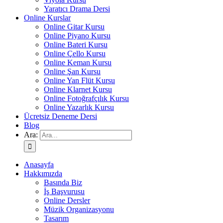
Yaratıcı Drama Dersi
Online Kurslar
Online Gitar Kursu
Online Piyano Kursu
Online Bateri Kursu
Online Çello Kursu
Online Keman Kursu
Online Şan Kursu
Online Yan Flüt Kursu
Online Klarnet Kursu
Online Fotoğrafçılık Kursu
Online Yazarlık Kursu
Ücretsiz Deneme Dersi
Blog
Ara:
Anasayfa
Hakkımızda
Basında Biz
İş Başvurusu
Online Dersler
Müzik Organizasyonu
Tasarım