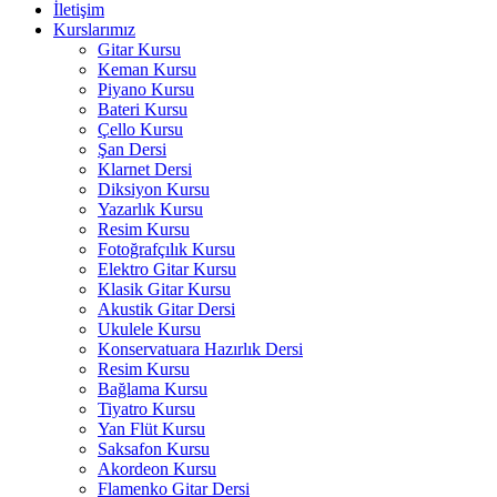
İletişim
Kurslarımız
Gitar Kursu
Keman Kursu
Piyano Kursu
Bateri Kursu
Çello Kursu
Şan Dersi
Klarnet Dersi
Diksiyon Kursu
Yazarlık Kursu
Resim Kursu
Fotoğrafçılık Kursu
Elektro Gitar Kursu
Klasik Gitar Kursu
Akustik Gitar Dersi
Ukulele Kursu
Konservatuara Hazırlık Dersi
Resim Kursu
Bağlama Kursu
Tiyatro Kursu
Yan Flüt Kursu
Saksafon Kursu
Akordeon Kursu
Flamenko Gitar Dersi