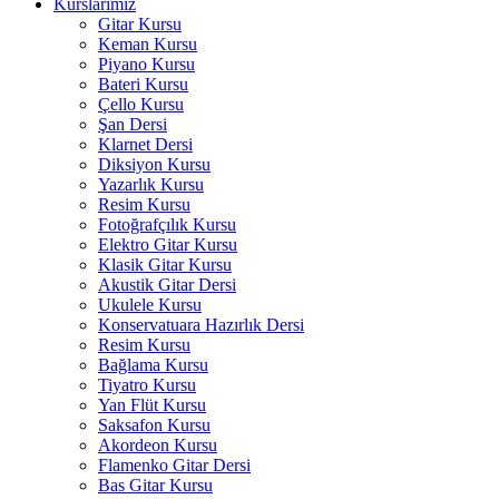
Kurslarımız
Gitar Kursu
Keman Kursu
Piyano Kursu
Bateri Kursu
Çello Kursu
Şan Dersi
Klarnet Dersi
Diksiyon Kursu
Yazarlık Kursu
Resim Kursu
Fotoğrafçılık Kursu
Elektro Gitar Kursu
Klasik Gitar Kursu
Akustik Gitar Dersi
Ukulele Kursu
Konservatuara Hazırlık Dersi
Resim Kursu
Bağlama Kursu
Tiyatro Kursu
Yan Flüt Kursu
Saksafon Kursu
Akordeon Kursu
Flamenko Gitar Dersi
Bas Gitar Kursu