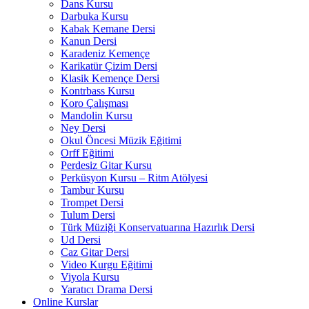
Dans Kursu
Darbuka Kursu
Kabak Kemane Dersi
Kanun Dersi
Karadeniz Kemençe
Karikatür Çizim Dersi
Klasik Kemençe Dersi
Kontrbass Kursu
Koro Çalışması
Mandolin Kursu
Ney Dersi
Okul Öncesi Müzik Eğitimi
Orff Eğitimi
Perdesiz Gitar Kursu
Perküsyon Kursu – Ritm Atölyesi
Tambur Kursu
Trompet Dersi
Tulum Dersi
Türk Müziği Konservatuarına Hazırlık Dersi
Ud Dersi
Caz Gitar Dersi
Video Kurgu Eğitimi
Viyola Kursu
Yaratıcı Drama Dersi
Online Kurslar