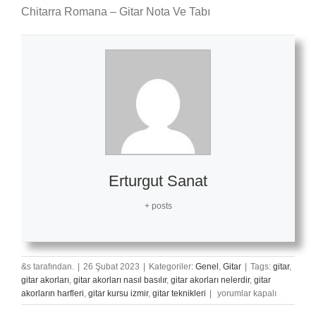
Chitarra Romana – Gitar Nota Ve Tabı
Erturgut Sanat
+ posts
&s tarafından.
|
26 Şubat 2023
|
Kategoriler:
Genel
,
Gitar
|
Tags:
gitar
,
gitar akorları
,
gitar akorları nasıl basılır
,
gitar akorları nelerdir
,
gitar
Chitarra
akorların harfleri
,
gitar kursu izmir
,
gitar teknikleri
|
yorumlar kapalı
Romana