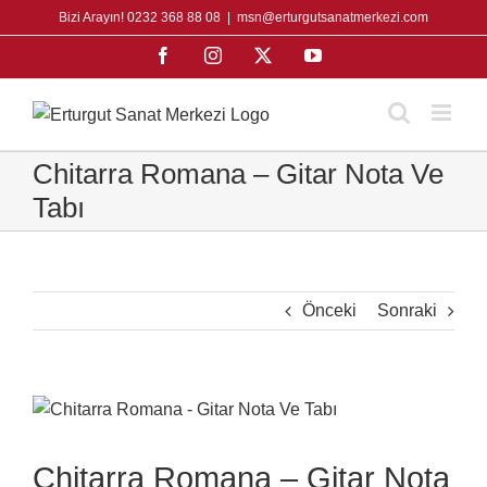
Skip
Bizi Arayın! 0232 368 88 08
|
msn@erturgutsanatmerkezi.com
to
Facebook
Instagram
X
YouTube
content
Chitarra Romana – Gitar Nota Ve
Tabı
Önceki
Sonraki
View
Larger
Image
Chitarra Romana – Gitar Nota