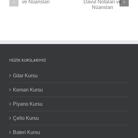
Seven Nation Army
ı
Back in Black Davul
Davul Notaları ve
Notaları ve Nüansları
Nüansları
MÜZIK KURSLARIMIZ
Gitar Kursu
Keman Kursu
Piyano Kursu
Çello Kursu
Bateri Kursu