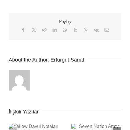
–
Gitar
Nota
Ve
Paylaş
Tabı
için
Facebook
X
Reddit
LinkedIn
WhatsApp
Tumblr
Pinterest
Vk
E-
posta
About the Author:
Erturgut Sanat
İlişkili Yazılar