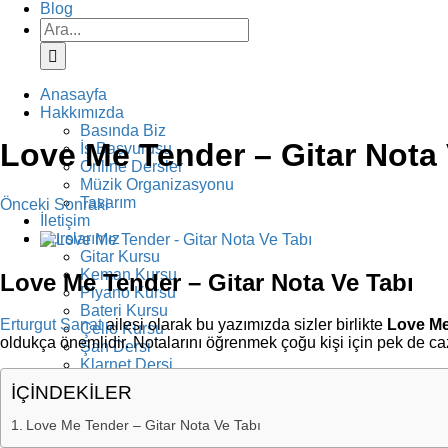
Blog
Ara:
Anasayfa
Hakkımızda
Basında Biz
Love Me Tender – Gitar Nota 
İş Başvurusu
Online Dersler
Müzik Organizasyonu
Tasarım
Önceki
Sonraki
İletişim
View
Kurslarımız
Larger
Gitar Kursu
Image
Keman Kursu
Love Me Tender – Gitar Nota Ve Tabı
Piyano Kursu
Bateri Kursu
Erturgut Sanat
ailesi olarak bu yazımızda sizler birlikte
Love Me
Çello Kursu
oldukça önemlidir. Notalarını öğrenmek çoğu kişi için pek de cazi
Şan Dersi
Klarnet Dersi
Diksiyon Kursu
İÇİNDEKİLER
Yazarlık Kursu
Resim Kursu
Love Me Tender – Gitar Nota Ve Tabı
Fotoğrafçılık Kursu