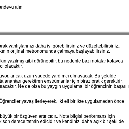
andevu alın!
anlışlarınızı daha iyi görebilirsiniz ve düzeltebilirsiniz..
ının orijinal metronomunda çalmaya başlayabilirsiniz.
ın yazılmış gibi görünebilir, bu nedenle bazı notalar kolayca
ı olacaktır.
ı oluyor, ancak uzun vadede yardımcı olmayacak. Bu şekilde
a anahtarı gerektiren enstrümanlar için biraz pratik gerektirir.
racaktır. Ne de olsa bu yaygın uygulama, bir öğrencinin başarılı
ğrenciler yavaş ilerleyerek, iki eli birlikte uygulamadan önce
ük bir özgüven artırıcıdır.. Nota bilgisi performans için
 son derece tatmin edicidir ve kendinizi daha açık bir şekilde