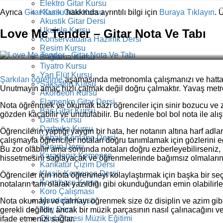
Elektro Gitar Kursu
Klasik Gitar Kursu
Ayrıca
Gitar Kursu
hakkında ayrıntılı bilgi için
Buraya Tıklayın
. 
Akustik Gitar Dersi
Ukulele Kursu
Love Me Tender – Gitar Nota Ve Tabı
Konservatuara Hazırlık Dersi
Resim Kursu
Bağlama Kursu
Tiyatro Kursu
Yan Flüt Kursu
Şarkıları öğrenme
aşamasında metronomla çalışmanızı ve hatta yav
Saksafon Kursu
Unutmayın amaç hızlı çalmak değil doğru çalmaktır. Yavaş metr
Akordeon Kursu
Flamenko Gitar Dersi
Nota öğrenmek ve okumak bazı öğrenciler için sinir bozucu ve zor
Bas Gitar Kursu
gözden kaçabilir ve unutulabilir. Bu nedenle bol bol nota ile alış
Dans Kursu
Darbuka Kursu
Öğrencilerin yaptığı yaygın bir hata, her notanın altına harf a
Kabak Kemane Dersi
çalışmayla öğrenciler notaları doğru tanımlamak için gözlerini eğit
Kanun Dersi
Bu zor olabilir ama sonunda notaları doğru ezberleyebilirseniz, 
Karadeniz Kemençe
hissetmesini sağlayacak ve öğrenmelerinde bağımsız olmalarını 
Karikatür Çizim Dersi
Klasik Kemençe Dersi
Öğrenciler için nota öğrenmeyi kolaylaştırmak için başka bir se
Kontrbass Kursu
notaların tam olarak yazıldığı gibi okunduğundan emin olabilirle
Koro Çalışması
Mandolin Kursu
Nota okumayı ve çalmayı öğrenmek size öz disiplin ve azim gibi 
Ney Dersi
gerekli değildir, ancak bir müzik parçasının nasıl çalınacağını 
Okul Öncesi Müzik Eğitimi
ifade etmenizi sağlar.