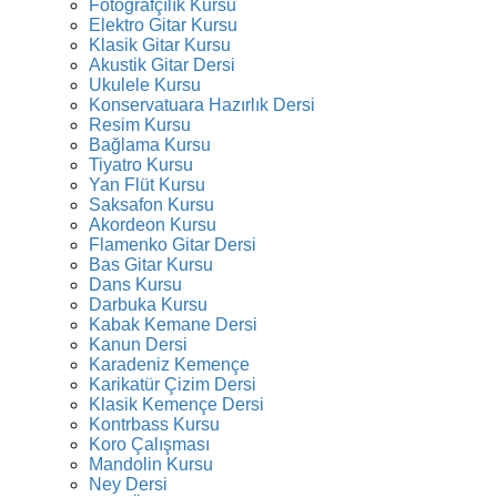
Fotoğrafçılık Kursu
Elektro Gitar Kursu
Klasik Gitar Kursu
Akustik Gitar Dersi
Ukulele Kursu
Konservatuara Hazırlık Dersi
Resim Kursu
Bağlama Kursu
Tiyatro Kursu
Yan Flüt Kursu
Saksafon Kursu
Akordeon Kursu
Flamenko Gitar Dersi
Bas Gitar Kursu
Dans Kursu
Darbuka Kursu
Kabak Kemane Dersi
Kanun Dersi
Karadeniz Kemençe
Karikatür Çizim Dersi
Klasik Kemençe Dersi
Kontrbass Kursu
Koro Çalışması
Mandolin Kursu
Ney Dersi