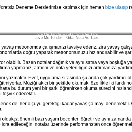
Ücretsiz Deneme Derslerimize katılmak için hemen
bize ulaşıp
r
Love Me Tender – Gitar Nota Ve Tabı
Love Me Tender – Gitar Nota Ve Tabı
aş metronomda çalışmanızı tavsiye ederiz, zira yavaş çalışarak y
onomlarda doğru yaparak metronomunuzu hızlandırabilir ve şark
 olabilir. Bazen notalar dağınık ve aynı satıra veya boşluğa yak
tırma yapmanız, armoni ve nota yeterliliğinizi artırmanıza yardımc
dlarını yazmaktır. Evet, uygulama sırasında şu anda çok yardımc
miyorlar. Müziği akıcı bir şekilde okumak, özellikle iki farklı not
hatta bu durum yeni bir şarkı öğrenirken okuma sürecini hızlandı
teşvik edecektir.
çenek de, her ölçüyü gerektiği kadar yavaş çalmayı denemektir. Ö
r.
oldukça önemli bazı yaşam becerileri öğretir ve aynı zamanda büy
ve icra edileceğini notalar üzerinde performanstan önce öğrenmek