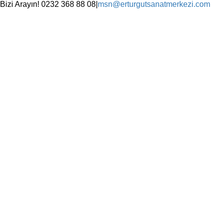
Skip
Bizi Arayın! 0232 368 88 08
|
msn@erturgutsanatmerkezi.com
to
Facebook
Instagram
X
YouTube
content