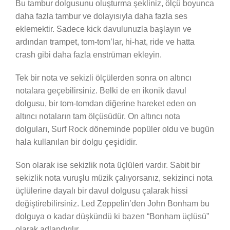
Bu tambur dolgusunu oluşturma şekliniz, ölçü boyunca
daha fazla tambur ve dolayısıyla daha fazla ses
eklemektir. Sadece kick davulunuzla başlayın ve
ardından trampet, tom-tom’lar, hi-hat, ride ve hatta
crash gibi daha fazla enstrüman ekleyin.
Tek bir nota ve sekizli ölçülerden sonra on altıncı
notalara geçebilirsiniz. Belki de en ikonik davul
dolgusu, bir tom-tomdan diğerine hareket eden on
altıncı notaların tam ölçüsüdür. On altıncı nota
dolguları, Surf Rock döneminde popüler oldu ve bugün
hala kullanılan bir dolgu çeşididir.
Son olarak ise sekizlik nota üçlüleri vardır. Sabit bir
sekizlik nota vuruşlu müzik çalıyorsanız, sekizinci nota
üçlülerine dayalı bir davul dolgusu çalarak hissi
değiştirebilirsiniz. Led Zeppelin’den John Bonham bu
dolguya o kadar düşkündü ki bazen “Bonham üçlüsü”
olarak adlandırılır.