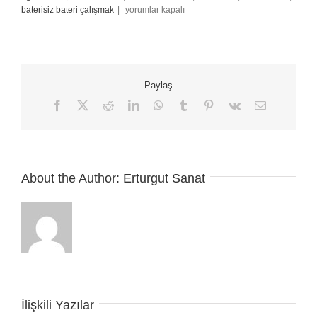
Bateri
baterisiz bateri çalışmak
|
yorumlar kapalı
Çalarken
Davul
Dolgularını
Kullanmak
için
Paylaş
Facebook
X
Reddit
LinkedIn
WhatsApp
Tumblr
Pinterest
Vk
E-
posta
About the Author:
Erturgut Sanat
İlişkili Yazılar