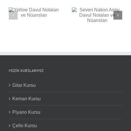
Seven Nation Army
ı
Back in Black Davul
Davul Notaları ve
Notaları ve Nüansları
Nüansları
MÜZIK KURSLARIMIZ
Gitar Kursu
Keman Kursu
Piyano Kursu
Çello Kursu