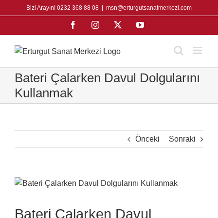
Skip
Bizi Arayın! 0232 368 88 08
|
msn@erturgutsanatmerkezi.com
to
Facebook
Instagram
X
YouTube
content
Bateri Çalarken Davul Dolgularını
Kullanmak
Önceki
Sonraki
View
Larger
Image
Bateri Çalarken Davul