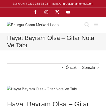
Skip
Bizi Arayın! 0232 368 88 08
|
msn@erturgutsanatmerkezi.com
to
Facebook
Instagram
X
YouTube
content
Hayat Bayram Olsa – Gitar Nota
Ve Tabı
Önceki
Sonraki
View
Larger
Image
Hayat Bayram Olsa – Gitar