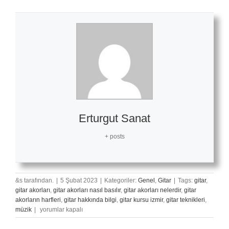
Erturgut Sanat
+ posts
&s tarafından.
|
5 Şubat 2023
|
Kategoriler:
Genel
,
Gitar
|
Tags:
gitar
,
gitar akorları
,
gitar akorları nasıl basılır
,
gitar akorları nelerdir
,
gitar
akorların harfleri
,
gitar hakkında bilgi
,
gitar kursu izmir
,
gitar teknikleri
,
Hayat
müzik
|
yorumlar kapalı
Bayram
Olsa