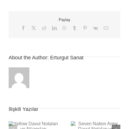
–
Gitar
Nota
Paylaş
Ve
Tabı
Facebook
X
Reddit
LinkedIn
WhatsApp
Tumblr
Pinterest
Vk
E-
posta
için
About the Author:
Erturgut Sanat
İlişkili Yazılar