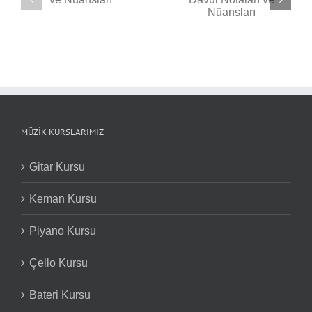
Seven Nation Army
ı
Back in Black Davul
Davul Notaları ve
Notaları ve Nüansları
Nüansları
MÜZIK KURSLARIMIZ
Gitar Kursu
Keman Kursu
Piyano Kursu
Çello Kursu
Bateri Kursu