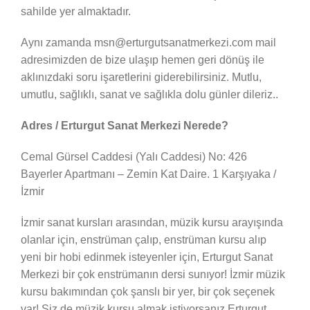
sahilde yer almaktadır.
Aynı zamanda msn@erturgutsanatmerkezi.com mail
adresimizden de bize ulaşıp hemen geri dönüş ile
aklınızdaki soru işaretlerini giderebilirsiniz. Mutlu,
umutlu, sağlıklı, sanat ve sağlıkla dolu günler dileriz..
Adres / Erturgut Sanat Merkezi Nerede?
Cemal Gürsel Caddesi (Yalı Caddesi) No: 426
Bayerler Apartmanı – Zemin Kat Daire. 1 Karşıyaka /
İzmir
İzmir sanat kursları arasından, müzik kursu arayışında
olanlar için, enstrüman çalıp, enstrüman kursu alıp
yeni bir hobi edinmek isteyenler için, Erturgut Sanat
Merkezi bir çok enstrümanın dersi sunıyor! İzmir müzik
kursu bakımından çok şanslı bir yer, bir çok seçenek
var! Siz de müzik kursu almak istiyorsanız Erturgut