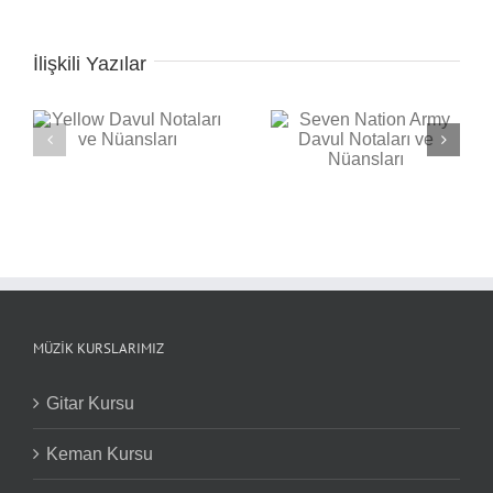
İlişkili Yazılar
Seven Nation Army
ı
Back in Black Davul
Davul Notaları ve
Notaları ve Nüansları
Nüansları
MÜZIK KURSLARIMIZ
Gitar Kursu
Keman Kursu