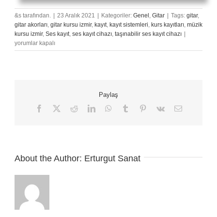
&s tarafından.
|
23 Aralık 2021
|
Kategoriler:
Genel
,
Gitar
|
Tags:
gitar
,
gitar akorları
,
gitar kursu izmir
,
kayıt
,
kayıt sistemleri
,
kurs kayıtları
,
müzik
Akustik
kursu izmir
,
Ses kayıt
,
ses kayıt cihazı
,
taşınabilir ses kayıt cihazı
|
Gitar
yorumlar kapalı
Nasıl
Kayıt
Edilir?
için
Paylaş
Facebook
X
Reddit
LinkedIn
WhatsApp
Tumblr
Pinterest
Vk
E-
posta
About the Author:
Erturgut Sanat