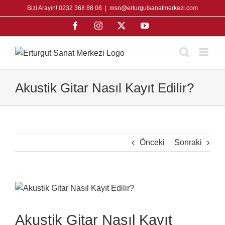
Skip
Bizi Arayın! 0232 368 88 08
|
msn@erturgutsanatmerkezi.com
to
Facebook
Instagram
X
YouTube
content
Akustik Gitar Nasıl Kayıt Edilir?
Önceki
Sonraki
View
Larger
Image
Akustik Gitar Nasıl Kayıt