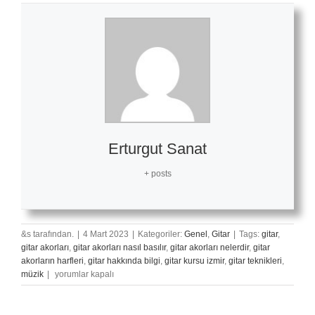
Erturgut Sanat
+ posts
&s tarafından.
|
4 Mart 2023
|
Kategoriler:
Genel
,
Gitar
|
Tags:
gitar
,
gitar akorları
,
gitar akorları nasıl basılır
,
gitar akorları nelerdir
,
gitar
akorların harfleri
,
gitar hakkında bilgi
,
gitar kursu izmir
,
gitar teknikleri
,
Yandım
müzik
|
yorumlar kapalı
Yandım
–
Gitar