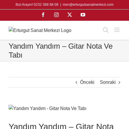
Skip
Bizi Arayın! 0232 368 88 08
|
msn@erturgutsanatmerkezi.com
to
Facebook
Instagram
X
YouTube
content
Yandım Yandım – Gitar Nota Ve
Tabı
Önceki
Sonraki
View
Larger
Image
Yandım Yandım – Gitar Nota