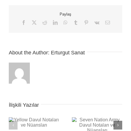
Nota
Ve
Paylaş
Tabı
için
Facebook
X
Reddit
LinkedIn
WhatsApp
Tumblr
Pinterest
Vk
E-
posta
About the Author:
Erturgut Sanat
İlişkili Yazılar
Seven Nation Army
ı
Back in Black Davul