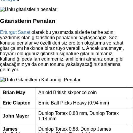
Gitaristlerin Penaları
Erturgut Sanat
olarak bu yazımızda sizlerle tarihe adını
yazdırmış olan gitaristlerin penalarını paylaşacağız. Söz
konusu penalar ve özellikleri sizlere ton oluşturma ve rahat
gitar çalımı hakkında biraz tüyo verebilir.. Ancak unutmayın,
hayranı olduğunuz gitaristin signature gitarını almanız,
kullandığı pedalları edinmeniz, amfilerini almanız onun gibi
çalacağınız ya da onun tonunu yakalayacağınız anlamına
gelmiyor.
Brian May
An old British sixpence coin
Eric Clapton
Ernie Ball Picks Heavy (0.94 mm)
Dunlop Tortex 0.88 mm, Dunlop Tortex
John Mayer
1.14 mm
James
Dunlop Tortex 0.88, Dunlop James