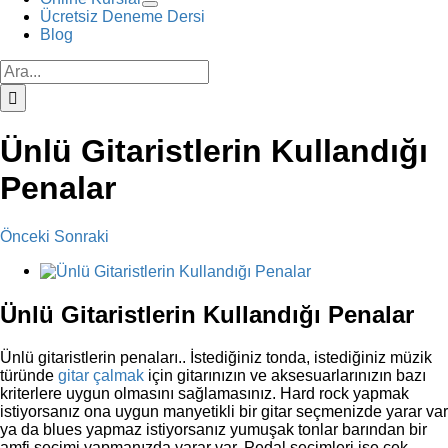
Ücretsiz Deneme Dersi
Blog
Ara:
Ünlü Gitaristlerin Kullandığı
Penalar
Önceki
Sonraki
View
Larger
Image
Ünlü Gitaristlerin Kullandığı Penalar
Ünlü gitaristlerin penaları.. İstediğiniz tonda, istediğiniz müzik
türünde
gitar çalmak
için gitarınızın ve aksesuarlarınızın bazı
kriterlere uygun olmasını sağlamasınız. Hard rock yapmak
istiyorsanız ona uygun manyetikli bir gitar seçmenizde yarar var
ya da blues yapmaz istiyorsanız yumuşak tonlar barından bir
amfi seçimi yapmanızda yarar var. Pedal seçimleri ise çek