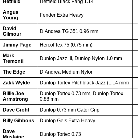
Hetfield
Hetfield Black Fang 1.14
Angus
Fender Extra Heavy
Young
David
D’Andrea TG 351 0.96 mm
Gilmour
Jimmy Page
HercoFlex 75 (0.75 mm)
Mark
Dunlop Jazz III, Dunlop Nylon 1.0 mm
Tremonti
The Edge
D’Andrea Medium Nylon
Zakk Wylde
Dunlop Tortex Pitchblack Jazz (1.14 mm)
Billie Joe
Dunlop Tortex 0.73 mm, Dunlop Tortex
Armstrong
0.88 mm
Dave Grohl
Dunlop 0.73 mm Gator Grip
Billy Gibbons
Dunlop Gels Extra Heavy
Dave
Dunlop Tortex 0.73
Mustaine