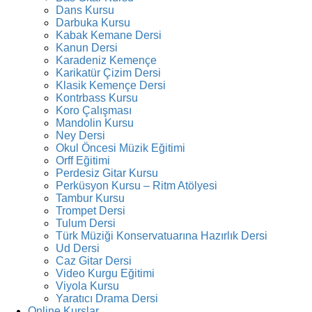
Dans Kursu
Darbuka Kursu
Kabak Kemane Dersi
Kanun Dersi
Karadeniz Kemençe
Karikatür Çizim Dersi
Klasik Kemençe Dersi
Kontrbass Kursu
Koro Çalışması
Mandolin Kursu
Ney Dersi
Okul Öncesi Müzik Eğitimi
Orff Eğitimi
Perdesiz Gitar Kursu
Perküsyon Kursu – Ritm Atölyesi
Tambur Kursu
Trompet Dersi
Tulum Dersi
Türk Müziği Konservatuarına Hazırlık Dersi
Ud Dersi
Caz Gitar Dersi
Video Kurgu Eğitimi
Viyola Kursu
Yaratıcı Drama Dersi
Online Kurslar