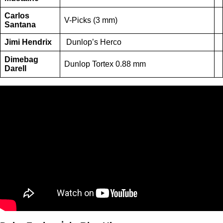
Carlos
V-Picks (3 mm)
Santana
Jimi Hendrix
Dunlop’s Herco
Dimebag
Dunlop Tortex 0.88 mm
Darell