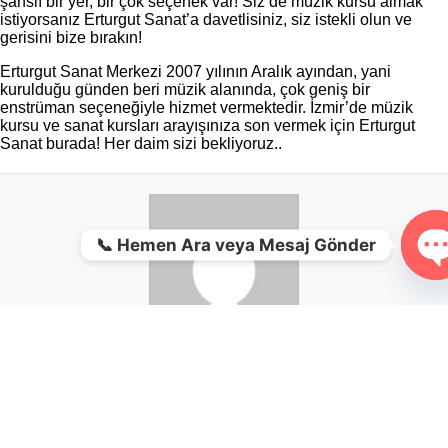
şanslı bir yer, bir çok seçenek var! Siz de müzik kursu almak
istiyorsanız Erturgut Sanat’a davetlisiniz, siz istekli olun ve
gerisini bize bırakın!
Erturgut Sanat Merkezi 2007 yılının Aralık ayından, yani
kurulduğu günden beri müzik alanında, çok geniş bir
enstrüman seçeneğiyle hizmet vermektedir. İzmir’de müzik
kursu ve sanat kursları arayışınıza son vermek için Erturgut
Sanat burada! Her daim sizi bekliyoruz..
📞 Hemen Ara veya Mesaj Gönder
O
Erturgut Sanat
+ posts