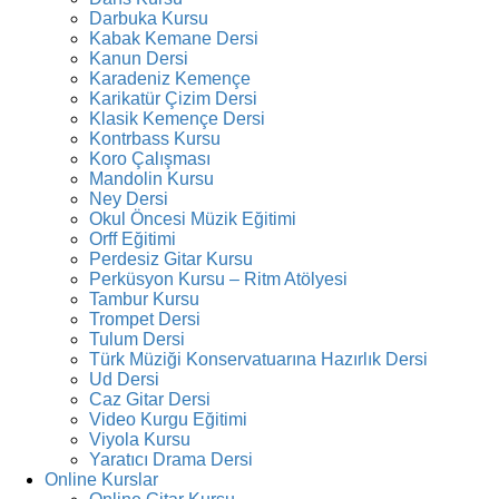
Darbuka Kursu
Kabak Kemane Dersi
Kanun Dersi
Karadeniz Kemençe
Karikatür Çizim Dersi
Klasik Kemençe Dersi
Kontrbass Kursu
Koro Çalışması
Mandolin Kursu
Ney Dersi
Okul Öncesi Müzik Eğitimi
Orff Eğitimi
Perdesiz Gitar Kursu
Perküsyon Kursu – Ritm Atölyesi
Tambur Kursu
Trompet Dersi
Tulum Dersi
Türk Müziği Konservatuarına Hazırlık Dersi
Ud Dersi
Caz Gitar Dersi
Video Kurgu Eğitimi
Viyola Kursu
Yaratıcı Drama Dersi
Online Kurslar