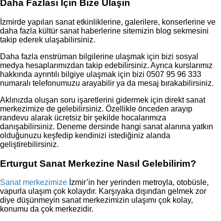
Daha Fazlası İçin Bize Ulaşın
İzmirde yapılan sanat etkinliklerine, galerilere, konserlerine ve
daha fazla kültür sanat haberlerine sitemizin blog sekmesini
takip ederek ulaşabilirsiniz.
Daha fazla enstrüman bilgilerine ulaşmak için bizi sosyal
medya hesaplarımızdan takip edebilirsiniz. Ayrıca kurslarımız
hakkında ayrıntılı bilgiye ulaşmak için bizi 0507 95 96 333
numaralı telefonumuzu arayabilir ya da mesaj bırakabilirsiniz.
Aklınızda oluşan soru işaretlerini gidermek için direkt sanat
merkezimize de gelebilirsiniz. Özellikle önceden arayıp
randevu alarak ücretsiz bir şekilde hocalarımıza
danışabilirsiniz. Deneme dersinde hangi sanat alanına yatkın
olduğunuzu keşfedip kendinizi istediğiniz alanda
geliştirebilirsiniz.
Erturgut Sanat Merkezine Nasıl Gelebilirim?
Sanat merkezimize
İzmir’in her yerinden metroyla, otobüsle,
vapurla ulaşım çok kolaydır. Karşıyaka dışından gelmek zor
diye düşünmeyin sanat merkezimizin ulaşımı çok kolay,
konumu da çok merkezidir.