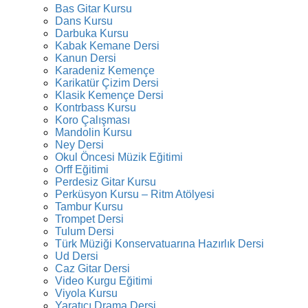
Bas Gitar Kursu
Dans Kursu
Darbuka Kursu
Kabak Kemane Dersi
Kanun Dersi
Karadeniz Kemençe
Karikatür Çizim Dersi
Klasik Kemençe Dersi
Kontrbass Kursu
Koro Çalışması
Mandolin Kursu
Ney Dersi
Okul Öncesi Müzik Eğitimi
Orff Eğitimi
Perdesiz Gitar Kursu
Perküsyon Kursu – Ritm Atölyesi
Tambur Kursu
Trompet Dersi
Tulum Dersi
Türk Müziği Konservatuarına Hazırlık Dersi
Ud Dersi
Caz Gitar Dersi
Video Kurgu Eğitimi
Viyola Kursu
Yaratıcı Drama Dersi