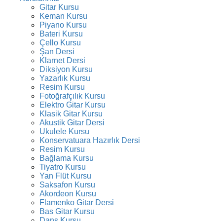
Gitar Kursu
Keman Kursu
Piyano Kursu
Bateri Kursu
Çello Kursu
Şan Dersi
Klarnet Dersi
Diksiyon Kursu
Yazarlık Kursu
Resim Kursu
Fotoğrafçılık Kursu
Elektro Gitar Kursu
Klasik Gitar Kursu
Akustik Gitar Dersi
Ukulele Kursu
Konservatuara Hazırlık Dersi
Resim Kursu
Bağlama Kursu
Tiyatro Kursu
Yan Flüt Kursu
Saksafon Kursu
Akordeon Kursu
Flamenko Gitar Dersi
Bas Gitar Kursu
Dans Kursu