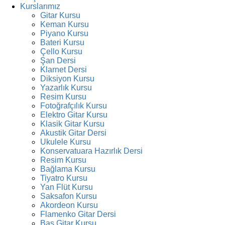
Kurslarımız
Gitar Kursu
Keman Kursu
Piyano Kursu
Bateri Kursu
Çello Kursu
Şan Dersi
Klarnet Dersi
Diksiyon Kursu
Yazarlık Kursu
Resim Kursu
Fotoğrafçılık Kursu
Elektro Gitar Kursu
Klasik Gitar Kursu
Akustik Gitar Dersi
Ukulele Kursu
Konservatuara Hazırlık Dersi
Resim Kursu
Bağlama Kursu
Tiyatro Kursu
Yan Flüt Kursu
Saksafon Kursu
Akordeon Kursu
Flamenko Gitar Dersi
Bas Gitar Kursu