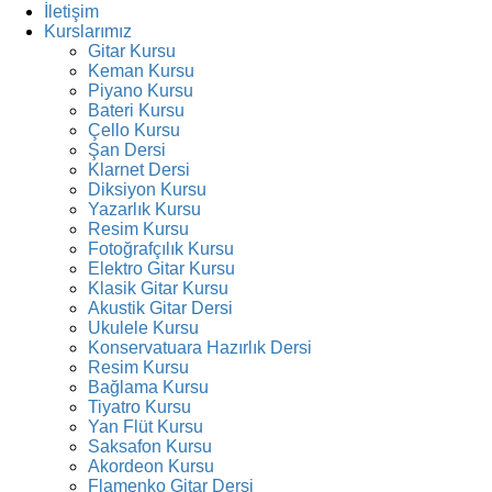
İletişim
Kurslarımız
Gitar Kursu
Keman Kursu
Piyano Kursu
Bateri Kursu
Çello Kursu
Şan Dersi
Klarnet Dersi
Diksiyon Kursu
Yazarlık Kursu
Resim Kursu
Fotoğrafçılık Kursu
Elektro Gitar Kursu
Klasik Gitar Kursu
Akustik Gitar Dersi
Ukulele Kursu
Konservatuara Hazırlık Dersi
Resim Kursu
Bağlama Kursu
Tiyatro Kursu
Yan Flüt Kursu
Saksafon Kursu
Akordeon Kursu
Flamenko Gitar Dersi