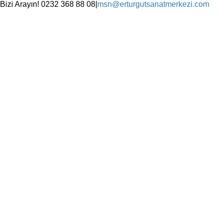
Skip
Bizi Arayın! 0232 368 88 08
|
msn@erturgutsanatmerkezi.com
to
Facebook
Instagram
X
YouTube
content