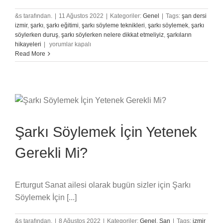
&s tarafından.
|
11 Ağustos 2022
|
Kategoriler:
Genel
|
Tags:
şan dersi
izmir
,
şarkı
,
şarkı eğitimi
,
şarkı söyleme teknikleri
,
şarkı söylemek
,
şarkı
söylerken duruş
,
şarkı söylerken nelere dikkat etmeliyiz
,
şarkıların
Şarkı
hikayeleri
|
yorumlar kapalı
Söylemenin
Read More
Faydaları
için
Şarkı Söylemek İçin Yetenek
Gerekli Mi?
Erturgut Sanat ailesi olarak bugün sizler için Şarkı
Söylemek İçin [...]
&s tarafından.
|
8 Ağustos 2022
|
Kategoriler:
Genel
,
Şan
|
Tags:
izmir