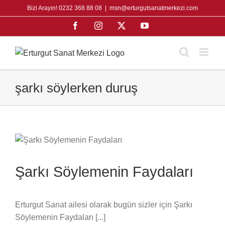
Skip
Bizi Arayın! 0232 368 88 08
|
msn@erturgutsanatmerkezi.com
to
Facebook
Instagram
X
YouTube
content
şarkı söylerken duruş
Şarkı Söylemenin Faydaları
Erturgut Sanat ailesi olarak bugün sizler için Şarkı
Söylemenin Faydaları [...]