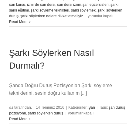
şan kursu
,
izmirde şan dersi
,
şan dersi izmir
,
şan egzersizleri
,
şarkı
,
şarkı eğitimi
,
şarkı söyleme teknikleri
,
şarkı söylemek
,
şarkı söylerken
Şarkı
duruş
,
şarkı söylerken nelere dikkat etmeliyiz
|
yorumlar kapalı
Söylemek
Read More
İçin
Yetenek
Gerekli
Mi?
Şarkı Söylerken Nasıl
için
Durmalı?
Şanda Doğru Duruş Pozisyonları Şarkı söyleme
tekniklerini, sesin doğru kullanım [...]
&s tarafından.
|
14 Temmuz 2016
|
Kategoriler:
Şan
|
Tags:
şan duruş
Şarkı
pozisyonu
,
şarkı söylerken duruş
|
yorumlar kapalı
Söylerken
Read More
Nasıl
Durmalı?
için