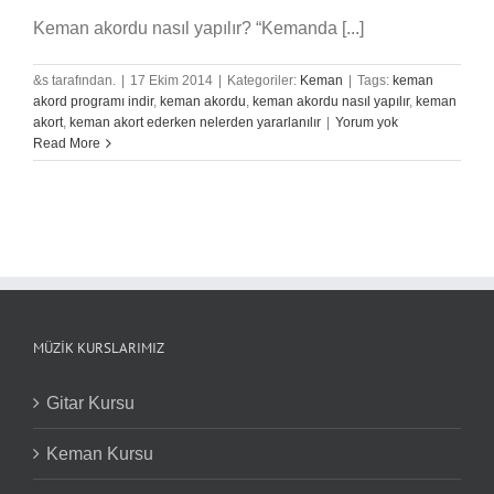
Keman akordu nasıl yapılır? “Kemanda [...]
&s tarafından.
|
17 Ekim 2014
|
Kategoriler:
Keman
|
Tags:
keman
akord programı indir
,
keman akordu
,
keman akordu nasıl yapılır
,
keman
akort
,
keman akort ederken nelerden yararlanılır
|
Yorum yok
Read More
MÜZIK KURSLARIMIZ
Gitar Kursu
Keman Kursu