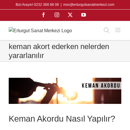
Skip
Bizi Arayın! 0232 368 88 08
|
msn@erturgutsanatmerkezi.com
to
Facebook
Instagram
X
YouTube
content
keman akort ederken nelerden
yararlanılır
Keman Akordu Nasıl Yapılır?